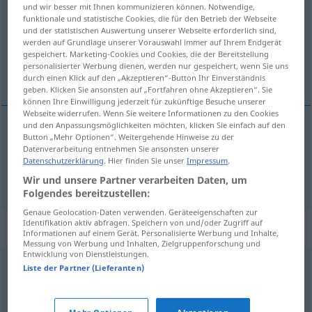
und wir besser mit Ihnen kommunizieren können. Notwendige,
funktionale und statistische Cookies, die für den Betrieb der Webseite
Übersicht aller Übersetzungen
und der statistischen Auswertung unserer Webseite erforderlich sind,
(Für mehr Details die Übersetzung anklicken/antippen)
werden auf Grundlage unserer Vorauswahl immer auf Ihrem Endgerät
gespeichert. Marketing-Cookies und Cookies, die der Bereitstellung
personalisierter Werbung dienen, werden nur gespeichert, wenn Sie uns
stol, stolgång, avföring
durch einen Klick auf den „Akzeptieren“-Button Ihr Einverständnis
geben. Klicken Sie ansonsten auf „Fortfahren ohne Akzeptieren“. Sie
können Ihre Einwilligung jederzeit für zukünftige Besuche unserer
Webseite widerrufen. Wenn Sie weitere Informationen zu den Cookies
und den Anpassungsmöglichkeiten möchten, klicken Sie einfach auf den
Button „Mehr Optionen“. Weitergehende Hinweise zu der
stol
Stuhl
Datenverarbeitung entnehmen Sie ansonsten unserer
Datenschutzerklärung
. Hier finden Sie unser
Impressum
.
stolgång,
avföring
Stuhl
MED
Wir und unsere Partner verarbeiten Daten, um
Folgendes bereitzustellen:
Genaue Geolocation-Daten verwenden. Geräteeigenschaften zur
Identifikation aktiv abfragen. Speichern von und/oder Zugriff auf
Synonyme für "Stuhl"
Informationen auf einem Gerät. Personalisierte Werbung und Inhalte,
Messung von Werbung und Inhalten, Zielgruppenforschung und
Entwicklung von Dienstleistungen.
Liste der Partner (Lieferanten)
Scheiße (derb)
,
Losung (Jägersprache)
,
Kacke (derb)
,
Kot
,
Ausscheidung
,
Wurst (ugs.)
,
Haufen (ugs.)