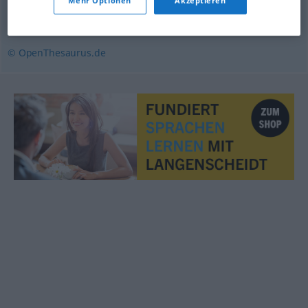
Mehr Optionen
Akzeptieren
Hocker
,
Schemel
,
Sitz
,
Sessel
© OpenThesaurus.de