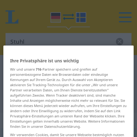
Ihre Privatsphäre ist uns wichtig
Deutsch-Schwedisch Wörterbuch
Stuhl
Wir und unsere
716
-Partner speichern und greifen auf
Deutsch-Schwedisch Übersetzung
personenbezogene Daten wie Browserdaten oder eindeutige
Kennungen auf Ihrem Gerät zu. Durch Auswahl von Akzeptieren
für "Stuhl"
aktivieren Sie Tracking-Technologien für die unter „Wir und unsere
Partner verarbeiten Daten, um Ihnen Dienste bereitzustellen“
aufgeführten Zwecke. Wenn Tracker deaktiviert sind, sind manche
Inhalte und Anzeigen möglicherweise nicht mehr so relevant für Sie. Sie
"Stuhl" Schwedisch Übersetzung
können dieses Menü jederzeit wieder aufrufen, um Ihre Einstellungen zu
ändern oder Ihre Einwilligung zu widerrufen, indem Sie auf den Link
Privatsphäre-Einstellungen am unteren Rand der Webseite klicken. Ihre
„Stuhl“
: Maskulinum, männlich
Einstellungen gelten innerhalb unseres Website. Weitere Informationen
finden Sie in unserer Datenschutzerklärung.
Wir verwenden Cookies, damit Sie unsere Webseite bestmöglich nutzen
Stuhl
m