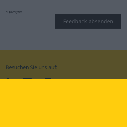
*Pflichtfeld
Feedback absenden
Besuchen Sie uns auf:
facebook
YouTube
Instagram
Langenscheidt