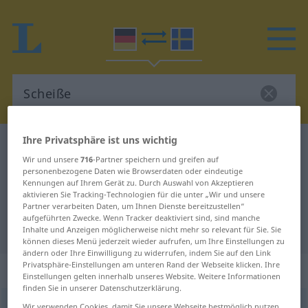
Ihre Privatsphäre ist uns wichtig
Deutsch-Schwedisch Wörterbuch
Scheiße
Wir und unsere
716
-Partner speichern und greifen auf
Deutsch-Schwedisch Übersetzung
personenbezogene Daten wie Browserdaten oder eindeutige
Kennungen auf Ihrem Gerät zu. Durch Auswahl von Akzeptieren
für "Scheiße"
aktivieren Sie Tracking-Technologien für die unter „Wir und unsere
Partner verarbeiten Daten, um Ihnen Dienste bereitzustellen“
aufgeführten Zwecke. Wenn Tracker deaktiviert sind, sind manche
"Scheiße" Schwedisch Übersetzung
Inhalte und Anzeigen möglicherweise nicht mehr so relevant für Sie. Sie
können dieses Menü jederzeit wieder aufrufen, um Ihre Einstellungen zu
ändern oder Ihre Einwilligung zu widerrufen, indem Sie auf den Link
Privatsphäre-Einstellungen am unteren Rand der Webseite klicken. Ihre
„Scheiße“
: Femininum, weiblich
Einstellungen gelten innerhalb unseres Website. Weitere Informationen
finden Sie in unserer Datenschutzerklärung.
Scheiße
f
Wir verwenden Cookies, damit Sie unsere Webseite bestmöglich nutzen
UMG