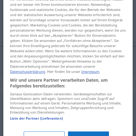
und wir besser mit Ihnen kommunizieren können. Notwendige,
funktionale und statistische Cookies, die für den Betrieb der Webseite
Übersicht aller Übersetzungen
und der statistischen Auswertung unserer Webseite erforderlich sind,
(Für mehr Details die Übersetzung anklicken/antippen)
werden auf Grundlage unserer Vorauswahl immer auf Ihrem Endgerät
gespeichert. Marketing-Cookies und Cookies, die der Bereitstellung
personalisierter Werbung dienen, werden nur gespeichert, wenn Sie uns
skit
durch einen Klick auf den „Akzeptieren“-Button Ihr Einverständnis
geben. Klicken Sie ansonsten auf „Fortfahren ohne Akzeptieren“. Sie
können Ihre Einwilligung jederzeit für zukünftige Besuche unserer
Webseite widerrufen. Wenn Sie weitere Informationen zu den Cookies
und den Anpassungsmöglichkeiten möchten, klicken Sie einfach auf den
Button „Mehr Optionen“. Weitergehende Hinweise zu der
skit
a.
Scheiße
FIG
Datenverarbeitung entnehmen Sie ansonsten unserer
Datenschutzerklärung
. Hier finden Sie unser
Impressum
.
Wir und unsere Partner verarbeiten Daten, um
Synonyme für "Scheiße"
Folgendes bereitzustellen:
Genaue Geolocation-Daten verwenden. Geräteeigenschaften zur
Identifikation aktiv abfragen. Speichern von und/oder Zugriff auf
Informationen auf einem Gerät. Personalisierte Werbung und Inhalte,
Quatsch (ugs.)
,
Schwachsinn (ugs.)
,
Quark (ugs.)
,
Messung von Werbung und Inhalten, Zielgruppenforschung und
Entwicklung von Dienstleistungen.
Nonsens
,
Unsinn (Hauptform)
,
Blech (ugs.)
,
Krampf
Liste der Partner (Lieferanten)
(ugs.)
,
Mumpitz (ugs.)
,
Gefasel (ugs., abwertend)
,
Mist
(ugs.)
,
Widersinn
,
Stuss (ugs.)
,
Kohl (ugs.)
,
Unfug
,