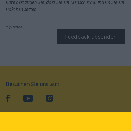
Bitte bestätigen Sie, dass Sie ein Mensch sind, indem Sie ein
Häkchen setzen.*
*Pflichtfeld
Feedback absenden
Besuchen Sie uns auf:
facebook
YouTube
Instagram