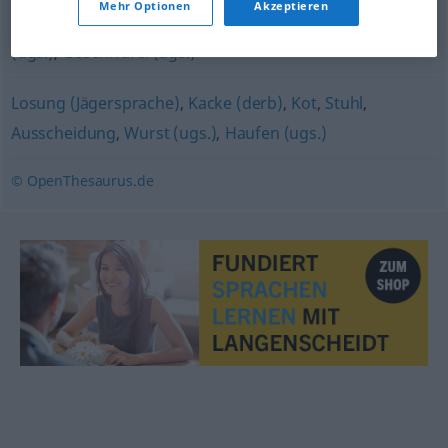
Mehr Optionen
Akzeptieren
Humbug
,
Blödsinn
,
Schmarrn (ugs.)
,
Schmu (ugs.)
,
Käse
(ugs.)
,
Geschwafel (ugs.)
Losung (Jägersprache)
,
Kacke (derb)
,
Kot
,
Stuhl
,
Ausscheidung
,
Wurst (ugs.)
,
Haufen (ugs.)
© OpenThesaurus.de