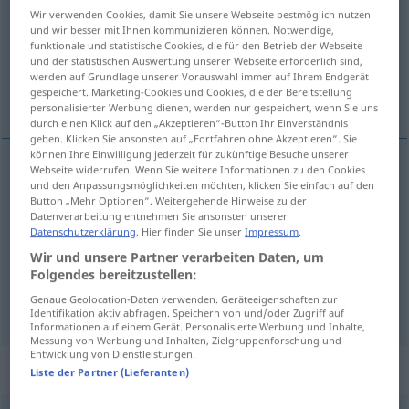
Wir verwenden Cookies, damit Sie unsere Webseite bestmöglich nutzen
und wir besser mit Ihnen kommunizieren können. Notwendige,
Übersicht aller Übersetzungen
funktionale und statistische Cookies, die für den Betrieb der Webseite
(Für mehr Details die Übersetzung anklicken/antippen)
und der statistischen Auswertung unserer Webseite erforderlich sind,
werden auf Grundlage unserer Vorauswahl immer auf Ihrem Endgerät
gespeichert. Marketing-Cookies und Cookies, die der Bereitstellung
spel, lek, match
personalisierter Werbung dienen, werden nur gespeichert, wenn Sie uns
durch einen Klick auf den „Akzeptieren“-Button Ihr Einverständnis
geben. Klicken Sie ansonsten auf „Fortfahren ohne Akzeptieren“. Sie
können Ihre Einwilligung jederzeit für zukünftige Besuche unserer
Webseite widerrufen. Wenn Sie weitere Informationen zu den Cookies
und den Anpassungsmöglichkeiten möchten, klicken Sie einfach auf den
spel
n
Spiel
Button „Mehr Optionen“. Weitergehende Hinweise zu der
Datenverarbeitung entnehmen Sie ansonsten unserer
lek
Spiel
Zeitvertreib
Datenschutzerklärung
. Hier finden Sie unser
Impressum
.
Wir und unsere Partner verarbeiten Daten, um
a.
match
Spiel
Folgendes bereitzustellen:
SPORT
Genaue Geolocation-Daten verwenden. Geräteeigenschaften zur
Identifikation aktiv abfragen. Speichern von und/oder Zugriff auf
Informationen auf einem Gerät. Personalisierte Werbung und Inhalte,
Messung von Werbung und Inhalten, Zielgruppenforschung und
Entwicklung von Dienstleistungen.
Beispielsätze für "Spiel"
Liste der Partner (Lieferanten)