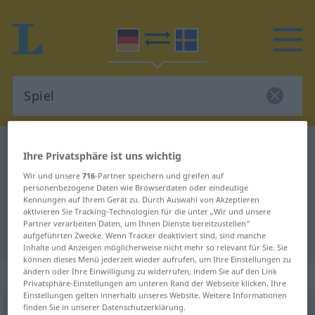
Deutsch-Schwedisch Wörterbuch
Spiel
Ihre Privatsphäre ist uns wichtig
Deutsch-Schwedisch Übersetzung
Wir und unsere
716
-Partner speichern und greifen auf
personenbezogene Daten wie Browserdaten oder eindeutige
für "Spiel"
Kennungen auf Ihrem Gerät zu. Durch Auswahl von Akzeptieren
aktivieren Sie Tracking-Technologien für die unter „Wir und unsere
Partner verarbeiten Daten, um Ihnen Dienste bereitzustellen“
"Spiel" Schwedisch Übersetzung
aufgeführten Zwecke. Wenn Tracker deaktiviert sind, sind manche
Inhalte und Anzeigen möglicherweise nicht mehr so relevant für Sie. Sie
können dieses Menü jederzeit wieder aufrufen, um Ihre Einstellungen zu
ändern oder Ihre Einwilligung zu widerrufen, indem Sie auf den Link
„Spiel“
: Neutrum, sächlich
Privatsphäre-Einstellungen am unteren Rand der Webseite klicken. Ihre
Einstellungen gelten innerhalb unseres Website. Weitere Informationen
finden Sie in unserer Datenschutzerklärung.
Spiel
n