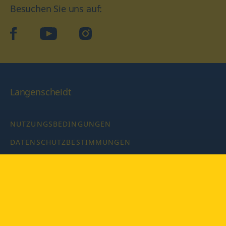
Besuchen Sie uns auf:
facebook
YouTube
Instagram
Langenscheidt
NUTZUNGSBEDINGUNGEN
DATENSCHUTZBESTIMMUNGEN
IMPRESSUM
PRIVATSPHÄRE-EINSTELLUNGEN
LATEINWÖRTERBUCH MIT CODE
Copyright © 2026 PONS Langenscheidt GmbH, Alle Rechte