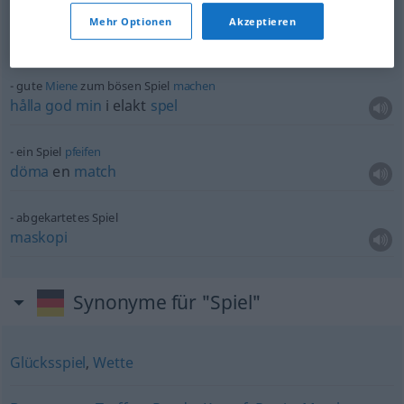
ein Spiel
anpfeifen
Mehr Optionen
Akzeptieren
blåsa
till
start
gute
Miene
zum bösen Spiel
machen
hålla
god
min
i elakt
spel
ein Spiel
pfeifen
döma
en
match
abgekartetes Spiel
maskopi
Synonyme für "Spiel"
Glücksspiel
,
Wette