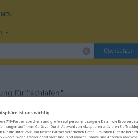
HMEN
h
Übersetzen
ng für "schlafen"
tzung
atsphäre ist uns wichtig
sere
716
-Partner speichern und greifen auf personenbezogene Daten wie Browserdat
rb, intransitives Zeitwort
Kennungen auf Ihrem Gerät zu. Durch Auswahl von Akzeptieren aktivieren Sie Trackin
n für die unter „Wir und unsere Partner verarbeiten Daten, um Ihnen Dienste bereitz
n Zwecke. Wenn Tracker deaktiviert sind, sind manche Inhalte und Anzeigen mögliche