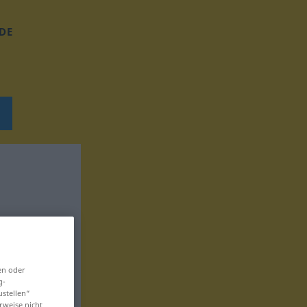
DE
en oder
g-
ustellen“
rweise nicht