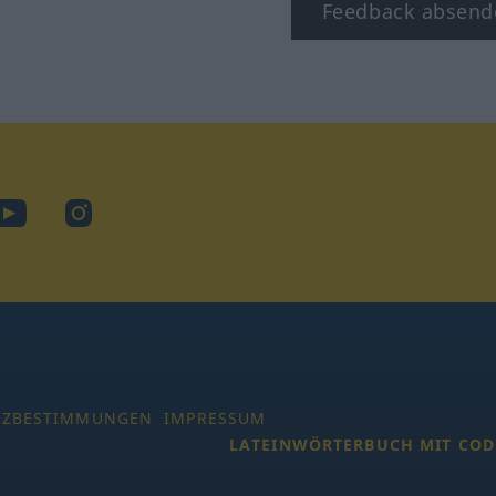
Feedback absend
ook
YouTube
Instagram
TZBESTIMMUNGEN
IMPRESSUM
LATEINWÖRTERBUCH MIT COD