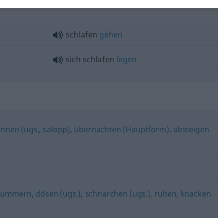
schlafen
gehen
sich schlafen
legen
nnen (ugs., salopp)
,
übernachten (Hauptform)
,
absteigen
lummern
,
dösen (ugs.)
,
schnarchen (ugs.)
,
ruhen
,
knacken