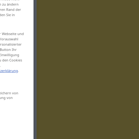
en zu ändern
eren Rand der
den Sie in
er Webseite und
 Vorauswahl
sonalisierter
Button Ihr
Einwilligung
zu den Cookies
.
zerklärung
.
eichern von
sung von