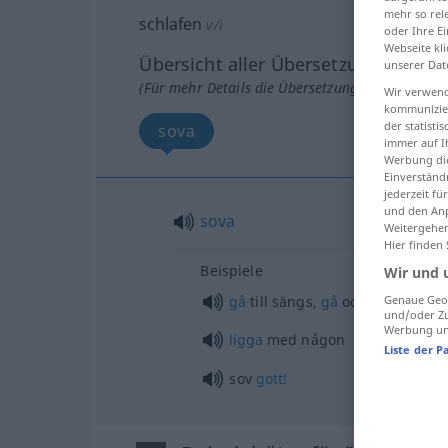
mehr so rel
schlafen
v/i
oder Ihre E
Webseite kli
Übersicht aller Übersetzungen
unserer Dat
(Für mehr Details die Übersetzung anklicken/an
Wir verwend
kommunizier
der statist
sova
immer auf I
Werbung die
Einverständ
jederzeit f
und den Anp
sova
Weitergehen
Hier finden
Beispiele
Wir und 
gå
till sängs,
gå
och
lägga
sig
Genaue Geol
und/oder Zu
Werbung und
ligga
med någon
Liste der P
sov
gott!