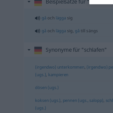
Beispielsätze für "schlafen"
gå
och
lägga
sig
gå
och
lägga
sig,
gå
till sängs
Synonyme für "schlafen"
(irgendwo) unterkommen
,
(irgendwo) pe
(ugs.)
,
kampieren
dösen (ugs.)
koksen (ugs.)
,
pennen (ugs., salopp)
,
sch
(ugs.)