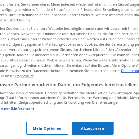
evant für Sie. Sie können dieses Menü jederzeit wieder aufrufen, um Ihre Einstellung
inwilligung zu widerrufen, indem Sie auf den Link Privatsphäre-Einstellungen am unt
cken. Ihre Einstellungen gelten innerhalb unseres Website. Weitere Informationen fin
enschutzerklärung.
tippen)
en Cookies, damit Sie unsere Webseite bestmöglich nutzen und wir besser mit Ihnen
en können. Notwendige, funktionale und statistische Cookies, die für den Betrieb d
ischen Auswertung unserer Webseite erforderlich sind, werden auf Grundlage unserer
hrem Endgerät gespeichert. Marketing-Cookies und Cookies, die der Bereitstellung per
nen, werden nur gespeichert, wenn Sie uns durch einen Klick auf den „Akzeptieren“-
nis geben. Klicken Sie ansonsten auf „Fortfahren ohne Akzeptieren“. Sie können Ihre 
ür zukünftige Besuche unserer Webseite widerrufen. Wenn Sie weitere Informationen 
assungsmöglichkeiten möchten, klicken Sie einfach auf den Button „Mehr Optionen“
schlafen
de Hinweise zu der Datenverarbeitung entnehmen Sie ansonsten unserer
Datenschut
 Sie unser
Impressum
.
unsere Partner verarbeiten Daten, um Folgendes bereitzustellen:
sich schlafen
legen
ocation-Daten verwenden. Geräteeigenschaften zur Identifikation aktiv abfragen. Sp
griff auf Informationen auf einem Gerät. Personalisierte Werbung und Inhalte, Mes
 Inhalten, Zielgruppenforschung und Entwicklung von Dienstleistungen.
mit jemandem schlafen
UMG
artner (Lieferanten)
schlaf gut/schön!
Mehr Optionen
Akzeptieren