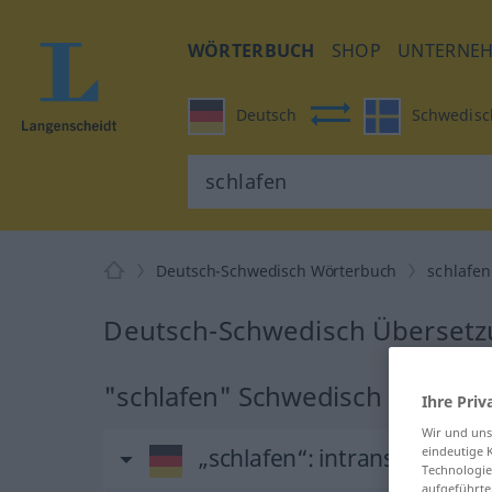
WÖRTERBUCH
SHOP
UNTERNE
Deutsch
Schwedisc
Deutsch-Schwedisch Wörterbuch
schlafen
Deutsch-Schwedisch Übersetzu
"schlafen" Schwedisch Überse
Ihre Priv
Wir und un
„schlafen“
: intransitives Ve
eindeutige 
Technologie
aufgeführte