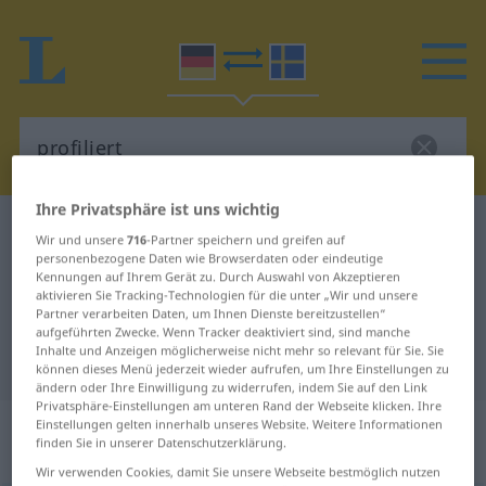
Ihre Privatsphäre ist uns wichtig
Deutsch-Schwedisch Wörterbuch
profiliert
Wir und unsere
716
-Partner speichern und greifen auf
Deutsch-Schwedisch Übersetzung
personenbezogene Daten wie Browserdaten oder eindeutige
Kennungen auf Ihrem Gerät zu. Durch Auswahl von Akzeptieren
für "profiliert"
aktivieren Sie Tracking-Technologien für die unter „Wir und unsere
Partner verarbeiten Daten, um Ihnen Dienste bereitzustellen“
aufgeführten Zwecke. Wenn Tracker deaktiviert sind, sind manche
Inhalte und Anzeigen möglicherweise nicht mehr so relevant für Sie. Sie
"profiliert" Schwedisch Übersetzung
können dieses Menü jederzeit wieder aufrufen, um Ihre Einstellungen zu
ändern oder Ihre Einwilligung zu widerrufen, indem Sie auf den Link
Privatsphäre-Einstellungen am unteren Rand der Webseite klicken. Ihre
„profiliert“
: Adjektiv,
Einstellungen gelten innerhalb unseres Website. Weitere Informationen
finden Sie in unserer Datenschutzerklärung.
Eigenschaftswort
Wir verwenden Cookies, damit Sie unsere Webseite bestmöglich nutzen