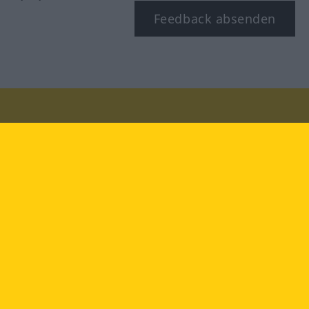
Feedback absenden
Besuchen Sie uns auf:
facebook
YouTube
Instagram
Langenscheidt
NUTZUNGSBEDINGUNGEN