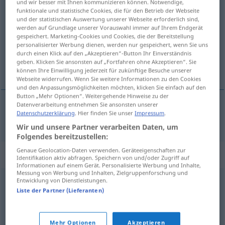
und wir besser mit Ihnen kommunizieren können. Notwendige,
profiliert
funktionale und statistische Cookies, die für den Betrieb der Webseite
adj
FIG
und der statistischen Auswertung unserer Webseite erforderlich sind,
werden auf Grundlage unserer Vorauswahl immer auf Ihrem Endgerät
Übersicht aller Übersetzungen
gespeichert. Marketing-Cookies und Cookies, die der Bereitstellung
(Für mehr Details die Übersetzung anklicken/antippen)
personalisierter Werbung dienen, werden nur gespeichert, wenn Sie uns
durch einen Klick auf den „Akzeptieren“-Button Ihr Einverständnis
geben. Klicken Sie ansonsten auf „Fortfahren ohne Akzeptieren“. Sie
färgstark
können Ihre Einwilligung jederzeit für zukünftige Besuche unserer
Webseite widerrufen. Wenn Sie weitere Informationen zu den Cookies
und den Anpassungsmöglichkeiten möchten, klicken Sie einfach auf den
Button „Mehr Optionen“. Weitergehende Hinweise zu der
Datenverarbeitung entnehmen Sie ansonsten unserer
Datenschutzerklärung
. Hier finden Sie unser
Impressum
.
färgstark
profiliert
Person
Wir und unsere Partner verarbeiten Daten, um
Folgendes bereitzustellen:
Genaue Geolocation-Daten verwenden. Geräteeigenschaften zur
Synonyme für "profiliert"
Identifikation aktiv abfragen. Speichern von und/oder Zugriff auf
Informationen auf einem Gerät. Personalisierte Werbung und Inhalte,
Messung von Werbung und Inhalten, Zielgruppenforschung und
Entwicklung von Dienstleistungen.
anerkannt
,
renommiert
,
namhaft
Liste der Partner (Lieferanten)
© OpenThesaurus.de
Mehr Optionen
Akzeptieren