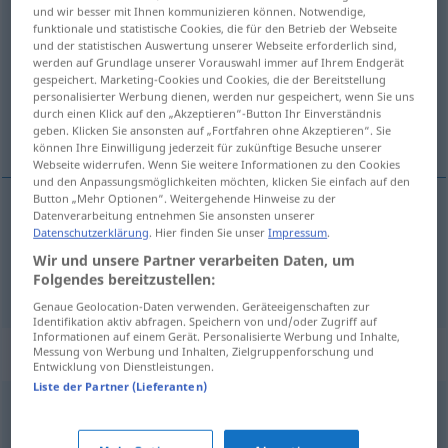
und wir besser mit Ihnen kommunizieren können. Notwendige,
namhaft
adj
funktionale und statistische Cookies, die für den Betrieb der Webseite
und der statistischen Auswertung unserer Webseite erforderlich sind,
Übersicht aller Übersetzungen
werden auf Grundlage unserer Vorauswahl immer auf Ihrem Endgerät
gespeichert. Marketing-Cookies und Cookies, die der Bereitstellung
(Für mehr Details die Übersetzung anklicken/antippen)
personalisierter Werbung dienen, werden nur gespeichert, wenn Sie uns
durch einen Klick auf den „Akzeptieren“-Button Ihr Einverständnis
namnkunnig, ansenlig, betydande
geben. Klicken Sie ansonsten auf „Fortfahren ohne Akzeptieren“. Sie
können Ihre Einwilligung jederzeit für zukünftige Besuche unserer
Webseite widerrufen. Wenn Sie weitere Informationen zu den Cookies
und den Anpassungsmöglichkeiten möchten, klicken Sie einfach auf den
Button „Mehr Optionen“. Weitergehende Hinweise zu der
Datenverarbeitung entnehmen Sie ansonsten unserer
namnkunnig
namhaft
Datenschutzerklärung
. Hier finden Sie unser
Impressum
.
Wir und unsere Partner verarbeiten Daten, um
Folgendes bereitzustellen:
ansenlig
,
betydande
namhaft
beträchtlich
Genaue Geolocation-Daten verwenden. Geräteeigenschaften zur
Identifikation aktiv abfragen. Speichern von und/oder Zugriff auf
Informationen auf einem Gerät. Personalisierte Werbung und Inhalte,
Synonyme für "namhaft"
Messung von Werbung und Inhalten, Zielgruppenforschung und
Entwicklung von Dienstleistungen.
Liste der Partner (Lieferanten)
anerkannt
,
renommiert
,
profiliert