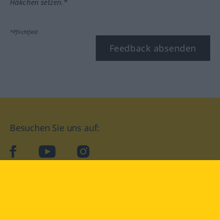
Häkchen setzen.*
*Pflichtfeld
Feedback absenden
Besuchen Sie uns auf:
facebook
YouTube
Instagram
Langenscheidt