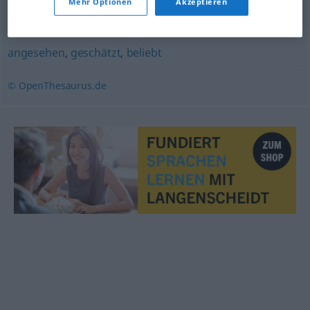
Mehr Optionen
Akzeptieren
bekannt
,
prominent
,
berühmt
angesehen
,
geschätzt
,
beliebt
© OpenThesaurus.de