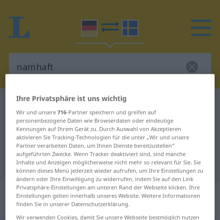
Ihre Privatsphäre ist uns wichtig
Deutsch-Schwedisch Wörterbuch
namhaft
Wir und unsere
716
-Partner speichern und greifen auf
Deutsch-Schwedisch Übersetzung
personenbezogene Daten wie Browserdaten oder eindeutige
Kennungen auf Ihrem Gerät zu. Durch Auswahl von Akzeptieren
für "namhaft"
aktivieren Sie Tracking-Technologien für die unter „Wir und unsere
Partner verarbeiten Daten, um Ihnen Dienste bereitzustellen“
aufgeführten Zwecke. Wenn Tracker deaktiviert sind, sind manche
"namhaft" Schwedisch Übersetzung
Inhalte und Anzeigen möglicherweise nicht mehr so relevant für Sie. Sie
können dieses Menü jederzeit wieder aufrufen, um Ihre Einstellungen zu
ändern oder Ihre Einwilligung zu widerrufen, indem Sie auf den Link
Privatsphäre-Einstellungen am unteren Rand der Webseite klicken. Ihre
„namhaft“
: Adjektiv,
Einstellungen gelten innerhalb unseres Website. Weitere Informationen
Eigenschaftswort
finden Sie in unserer Datenschutzerklärung.
Wir verwenden Cookies, damit Sie unsere Webseite bestmöglich nutzen