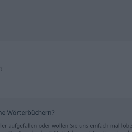
h?
ine Wörterbüchern?
hler aufgefallen oder wollen Sie uns einfach mal lob