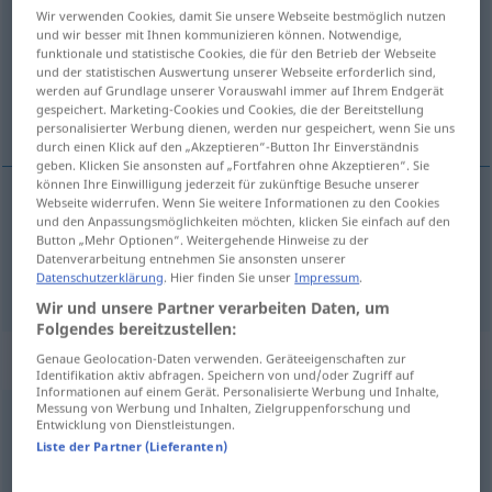
Wir verwenden Cookies, damit Sie unsere Webseite bestmöglich nutzen
und wir besser mit Ihnen kommunizieren können. Notwendige,
Übersicht aller Übersetzungen
funktionale und statistische Cookies, die für den Betrieb der Webseite
(Für mehr Details die Übersetzung anklicken/antippen)
und der statistischen Auswertung unserer Webseite erforderlich sind,
werden auf Grundlage unserer Vorauswahl immer auf Ihrem Endgerät
gespeichert. Marketing-Cookies und Cookies, die der Bereitstellung
billig, skälig, rimlig
personalisierter Werbung dienen, werden nur gespeichert, wenn Sie uns
durch einen Klick auf den „Akzeptieren“-Button Ihr Einverständnis
geben. Klicken Sie ansonsten auf „Fortfahren ohne Akzeptieren“. Sie
können Ihre Einwilligung jederzeit für zukünftige Besuche unserer
Webseite widerrufen. Wenn Sie weitere Informationen zu den Cookies
und den Anpassungsmöglichkeiten möchten, klicken Sie einfach auf den
billig
a.
billig
FIG
Button „Mehr Optionen“. Weitergehende Hinweise zu der
Datenverarbeitung entnehmen Sie ansonsten unserer
skälig
,
rimlig
billig
gerecht
Datenschutzerklärung
. Hier finden Sie unser
Impressum
.
Wir und unsere Partner verarbeiten Daten, um
Folgendes bereitzustellen:
Synonyme für "billig"
Genaue Geolocation-Daten verwenden. Geräteeigenschaften zur
Identifikation aktiv abfragen. Speichern von und/oder Zugriff auf
Informationen auf einem Gerät. Personalisierte Werbung und Inhalte,
Messung von Werbung und Inhalten, Zielgruppenforschung und
Entwicklung von Dienstleistungen.
platt
,
schlecht
,
derb
,
primitiv
,
fadenscheinig
,
flach
,
seicht
Liste der Partner (Lieferanten)
traurig (ugs.)
,
armselig
,
kümmerlich
,
ärmlich
,
schwach