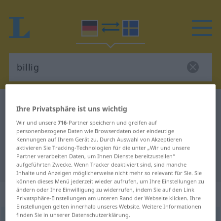
Deutsch-Schwedisch Wörterbuch
billig
Ihre Privatsphäre ist uns wichtig
Deutsch-Schwedisch Übersetzung
Wir und unsere
716
-Partner speichern und greifen auf
personenbezogene Daten wie Browserdaten oder eindeutige
für "billig"
Kennungen auf Ihrem Gerät zu. Durch Auswahl von Akzeptieren
aktivieren Sie Tracking-Technologien für die unter „Wir und unsere
Partner verarbeiten Daten, um Ihnen Dienste bereitzustellen“
"billig" Schwedisch Übersetzung
aufgeführten Zwecke. Wenn Tracker deaktiviert sind, sind manche
Inhalte und Anzeigen möglicherweise nicht mehr so relevant für Sie. Sie
können dieses Menü jederzeit wieder aufrufen, um Ihre Einstellungen zu
ändern oder Ihre Einwilligung zu widerrufen, indem Sie auf den Link
„billig“
: Adjektiv, Eigenschaftswort
Privatsphäre-Einstellungen am unteren Rand der Webseite klicken. Ihre
Einstellungen gelten innerhalb unseres Website. Weitere Informationen
finden Sie in unserer Datenschutzerklärung.
billig
adj