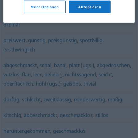
Mehr Optionen
Akzeptieren
(ugs.)
ordinär
preiswert
,
günstig
,
preisgünstig
,
spottbillig
,
erschwinglich
abgeschmackt
,
schal
,
banal
,
platt (ugs.)
,
abgedroschen
,
witzlos
,
flau
,
leer
,
beliebig
,
nichtssagend
,
seicht
,
oberflächlich
,
hohl (ugs.)
,
geistlos
,
trivial
dürftig
,
schlecht
,
zweitklassig
,
minderwertig
,
mäßig
kitschig
,
abgeschmackt
,
geschmacklos
,
stillos
heruntergekommen
,
geschmacklos