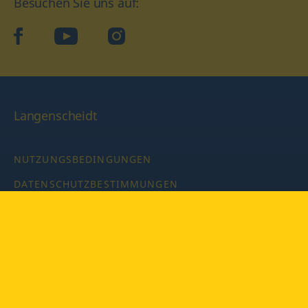
Besuchen Sie uns auf:
facebook
YouTube
Instagram
Langenscheidt
NUTZUNGSBEDINGUNGEN
DATENSCHUTZBESTIMMUNGEN
IMPRESSUM
PRIVATSPHÄRE-EINSTELLUNGEN
LATEINWÖRTERBUCH MIT CODE
Copyright © 2026 PONS Langenscheidt GmbH, Alle Rechte