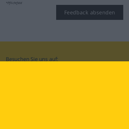
*Pflichtfeld
Feedback absenden
Besuchen Sie uns auf:
facebook
YouTube
Instagram
Langenscheidt
NUTZUNGSBEDINGUNGEN