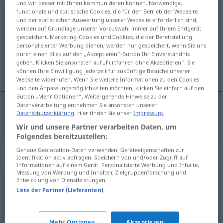
und wir besser mit Ihnen kommunizieren können. Notwendige,
funktionale und statistische Cookies, die für den Betrieb der Webseite
polarisieren
v/t
,
v/r
und der statistischen Auswertung unserer Webseite erforderlich sind,
werden auf Grundlage unserer Vorauswahl immer auf Ihrem Endgerät
Übersicht aller Übersetzungen
gespeichert. Marketing-Cookies und Cookies, die der Bereitstellung
personalisierter Werbung dienen, werden nur gespeichert, wenn Sie uns
(Für mehr Details die Übersetzung anklicken/antippen)
durch einen Klick auf den „Akzeptieren“-Button Ihr Einverständnis
geben. Klicken Sie ansonsten auf „Fortfahren ohne Akzeptieren“. Sie
polarisera
können Ihre Einwilligung jederzeit für zukünftige Besuche unserer
Webseite widerrufen. Wenn Sie weitere Informationen zu den Cookies
und den Anpassungsmöglichkeiten möchten, klicken Sie einfach auf den
Button „Mehr Optionen“. Weitergehende Hinweise zu der
Datenverarbeitung entnehmen Sie ansonsten unserer
Datenschutzerklärung
. Hier finden Sie unser
Impressum
.
polarisera
polarisieren
Wir und unsere Partner verarbeiten Daten, um
Folgendes bereitzustellen:
Genaue Geolocation-Daten verwenden. Geräteeigenschaften zur
Synonyme für "polarisieren"
Identifikation aktiv abfragen. Speichern von und/oder Zugriff auf
Informationen auf einem Gerät. Personalisierte Werbung und Inhalte,
Messung von Werbung und Inhalten, Zielgruppenforschung und
Entwicklung von Dienstleistungen.
trennen
,
entzweien
,
spalten
,
(einander) entgegensetzen
,
Liste der Partner (Lieferanten)
scheiden
Mehr Optionen
Akzeptieren