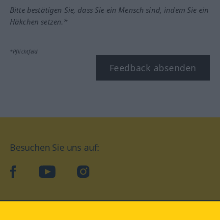
Bitte bestätigen Sie, dass Sie ein Mensch sind, indem Sie ein
Häkchen setzen.*
*Pflichtfeld
Feedback absenden
Besuchen Sie uns auf:
facebook
YouTube
Instagram