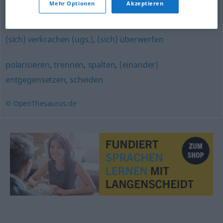
Mehr Optionen
Akzeptieren
spalten
(sich) verkrachen (ugs.)
,
(sich) überwerfen
polarisieren
,
trennen
,
spalten
,
(einander)
entgegensetzen
,
scheiden
© OpenThesaurus.de