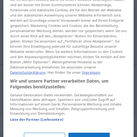
rückbezügliches Zeitwort
und wir besser mit Ihnen kommunizieren können. Notwendige,
funktionale und statistische Cookies, die für den Betrieb der Webseite
und der statistischen Auswertung unserer Webseite erforderlich sind,
entzweien
v/r
werden auf Grundlage unserer Vorauswahl immer auf Ihrem Endgerät
gespeichert. Marketing-Cookies und Cookies, die der Bereitstellung
Übersicht aller Übersetzungen
personalisierter Werbung dienen, werden nur gespeichert, wenn Sie uns
durch einen Klick auf den „Akzeptieren“-Button Ihr Einverständnis
(Für mehr Details die Übersetzung anklicken/antippen)
geben. Klicken Sie ansonsten auf „Fortfahren ohne Akzeptieren“. Sie
können Ihre Einwilligung jederzeit für zukünftige Besuche unserer
bli oense osams
Webseite widerrufen. Wenn Sie weitere Informationen zu den Cookies
und den Anpassungsmöglichkeiten möchten, klicken Sie einfach auf den
Button „Mehr Optionen“. Weitergehende Hinweise zu der
Datenverarbeitung entnehmen Sie ansonsten unserer
Datenschutzerklärung
. Hier finden Sie unser
Impressum
.
Beispiele
Wir und unsere Partner verarbeiten Daten, um
sich entzweien
Folgendes bereitzustellen:
Genaue Geolocation-Daten verwenden. Geräteeigenschaften zur
bli
oense
(osams)
Identifikation aktiv abfragen. Speichern von und/oder Zugriff auf
Informationen auf einem Gerät. Personalisierte Werbung und Inhalte,
Messung von Werbung und Inhalten, Zielgruppenforschung und
Entwicklung von Dienstleistungen.
Liste der Partner (Lieferanten)
Synonyme für "entzweien"