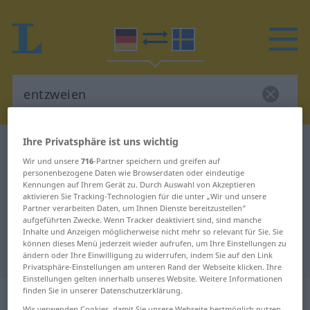
Ihre Privatsphäre ist uns wichtig
Deutsch-Schwedisch Wörterbuch
entzweien
Wir und unsere
716
-Partner speichern und greifen auf
Deutsch-Schwedisch Übersetzung
personenbezogene Daten wie Browserdaten oder eindeutige
Kennungen auf Ihrem Gerät zu. Durch Auswahl von Akzeptieren
für "entzweien"
aktivieren Sie Tracking-Technologien für die unter „Wir und unsere
Partner verarbeiten Daten, um Ihnen Dienste bereitzustellen“
aufgeführten Zwecke. Wenn Tracker deaktiviert sind, sind manche
"entzweien" Schwedisch
Inhalte und Anzeigen möglicherweise nicht mehr so relevant für Sie. Sie
können dieses Menü jederzeit wieder aufrufen, um Ihre Einstellungen zu
Übersetzung
ändern oder Ihre Einwilligung zu widerrufen, indem Sie auf den Link
Privatsphäre-Einstellungen am unteren Rand der Webseite klicken. Ihre
Einstellungen gelten innerhalb unseres Website. Weitere Informationen
„entzweien“
: reflexives Verb,
finden Sie in unserer Datenschutzerklärung.
Wir verwenden Cookies, damit Sie unsere Webseite bestmöglich nutzen