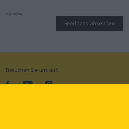
*Pflichtfeld
Feedback absenden
Besuchen Sie uns auf:
facebook
YouTube
Instagram
Langenscheidt