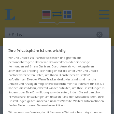
Ihre Privatsphäre ist uns wichtig
Deutsch-Schwedisch Wörterbuch
höchst
Wir und unsere
716
-Partner speichern und greifen auf
Deutsch-Schwedisch Übersetzung
personenbezogene Daten wie Browserdaten oder eindeutige
Kennungen auf Ihrem Gerät zu. Durch Auswahl von Akzeptieren
für "höchst"
aktivieren Sie Tracking-Technologien für die unter „Wir und unsere
Partner verarbeiten Daten, um Ihnen Dienste bereitzustellen“
aufgeführten Zwecke. Wenn Tracker deaktiviert sind, sind manche
Inhalte und Anzeigen möglicherweise nicht mehr so relevant für Sie. Sie
"höchst" Schwedisch Übersetzung
können dieses Menü jederzeit wieder aufrufen, um Ihre Einstellungen zu
ändern oder Ihre Einwilligung zu widerrufen, indem Sie auf den Link
Privatsphäre-Einstellungen am unteren Rand der Webseite klicken. Ihre
„höchst“
: Adverb, Umstandswort
Einstellungen gelten innerhalb unseres Website. Weitere Informationen
finden Sie in unserer Datenschutzerklärung.
Wir verwenden Cookies, damit Sie unsere Webseite bestmöglich nutzen
höchst
adv