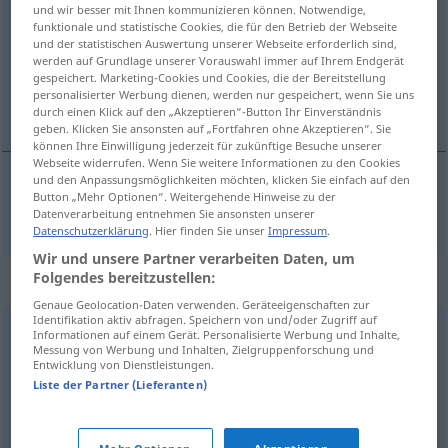
und wir besser mit Ihnen kommunizieren können. Notwendige,
funktionale und statistische Cookies, die für den Betrieb der Webseite
Übersicht aller Übersetzungen
und der statistischen Auswertung unserer Webseite erforderlich sind,
(Für mehr Details die Übersetzung anklicken/antippen)
werden auf Grundlage unserer Vorauswahl immer auf Ihrem Endgerät
gespeichert. Marketing-Cookies und Cookies, die der Bereitstellung
personalisierter Werbung dienen, werden nur gespeichert, wenn Sie uns
högst
durch einen Klick auf den „Akzeptieren“-Button Ihr Einverständnis
geben. Klicken Sie ansonsten auf „Fortfahren ohne Akzeptieren“. Sie
können Ihre Einwilligung jederzeit für zukünftige Besuche unserer
Webseite widerrufen. Wenn Sie weitere Informationen zu den Cookies
und den Anpassungsmöglichkeiten möchten, klicken Sie einfach auf den
Button „Mehr Optionen“. Weitergehende Hinweise zu der
högst
höchst
(≈ überaus)
Datenverarbeitung entnehmen Sie ansonsten unserer
Datenschutzerklärung
. Hier finden Sie unser
Impressum
.
Wir und unsere Partner verarbeiten Daten, um
Folgendes bereitzustellen:
Synonyme für "höchst"
Genaue Geolocation-Daten verwenden. Geräteeigenschaften zur
Identifikation aktiv abfragen. Speichern von und/oder Zugriff auf
Informationen auf einem Gerät. Personalisierte Werbung und Inhalte,
extrem
,
echt (ugs.)
,
unglaublich
,
wirklich (ugs.)
,
Messung von Werbung und Inhalten, Zielgruppenforschung und
Entwicklung von Dienstleistungen.
ausgesprochen
,
überaus
,
äußerst
,
brutal (ugs., süddt.)
,
Liste der Partner (Lieferanten)
radikal
,
ganz (ugs.)
,
total
,
voll (jugendsprachlich)
,
sehr
,
absolut