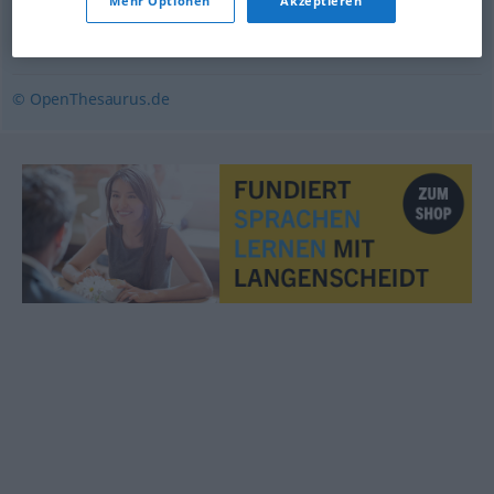
Mehr Optionen
Akzeptieren
meist
© OpenThesaurus.de