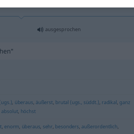
ausgesprochen
chen"
(ugs.)
,
überaus
,
äußerst
,
brutal (ugs., süddt.)
,
radikal
,
ganz
,
absolut
,
höchst
t
,
enorm
,
überaus
,
sehr
,
besonders
,
außerordentlich
,