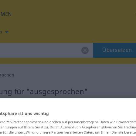
HMEN
h
Übersetzen
rochen
ung für "ausgesprochen"
Übersetzung
atsphäre ist uns wichtig
sere
716
-Partner speichern und greifen auf personenbezogene Daten wie Browserdat
, Eigenschaftswort
Kennungen auf Ihrem Gerät zu. Durch Auswahl von Akzeptieren aktivieren Sie Trackin
n für die unter „Wir und unsere Partner verarbeiten Daten, um Ihnen Dienste bereitz