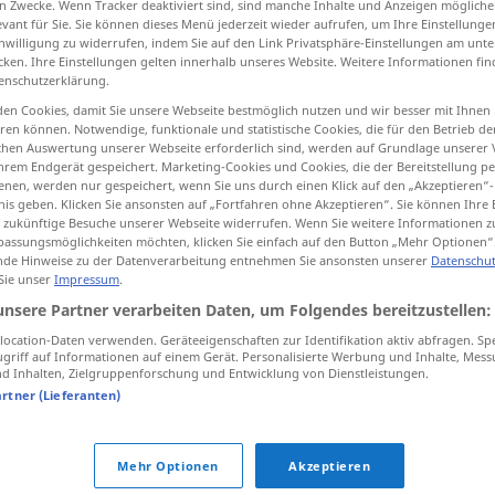
n Zwecke. Wenn Tracker deaktiviert sind, sind manche Inhalte und Anzeigen mögliche
evant für Sie. Sie können dieses Menü jederzeit wieder aufrufen, um Ihre Einstellung
inwilligung zu widerrufen, indem Sie auf den Link Privatsphäre-Einstellungen am unt
cken. Ihre Einstellungen gelten innerhalb unseres Website. Weitere Informationen fin
enschutzerklärung.
tippen)
en Cookies, damit Sie unsere Webseite bestmöglich nutzen und wir besser mit Ihnen
en können. Notwendige, funktionale und statistische Cookies, die für den Betrieb d
ischen Auswertung unserer Webseite erforderlich sind, werden auf Grundlage unserer
hrem Endgerät gespeichert. Marketing-Cookies und Cookies, die der Bereitstellung per
nen, werden nur gespeichert, wenn Sie uns durch einen Klick auf den „Akzeptieren“-
nis geben. Klicken Sie ansonsten auf „Fortfahren ohne Akzeptieren“. Sie können Ihre 
ür zukünftige Besuche unserer Webseite widerrufen. Wenn Sie weitere Informationen 
ausgesprochen
assungsmöglichkeiten möchten, klicken Sie einfach auf den Button „Mehr Optionen“
de Hinweise zu der Datenverarbeitung entnehmen Sie ansonsten unserer
Datenschut
 Sie unser
Impressum
.
unsere Partner verarbeiten Daten, um Folgendes bereitzustellen:
 Umstandswort
ocation-Daten verwenden. Geräteeigenschaften zur Identifikation aktiv abfragen. Sp
griff auf Informationen auf einem Gerät. Personalisierte Werbung und Inhalte, Mes
 Inhalten, Zielgruppenforschung und Entwicklung von Dienstleistungen.
artner (Lieferanten)
tippen)
Mehr Optionen
Akzeptieren