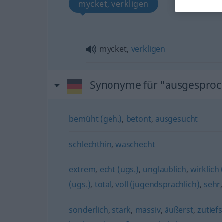
mycket, verkligen
mycket,
verkligen
Synonyme für "ausgespro
bemüht (geh.)
,
betont
,
ausgesucht
schlechthin
,
waschecht
extrem
,
echt (ugs.)
,
unglaublich
,
wirklich 
(ugs.)
,
total
,
voll (jugendsprachlich)
,
sehr
sonderlich
,
stark
,
massiv
,
äußerst
,
zutiefs