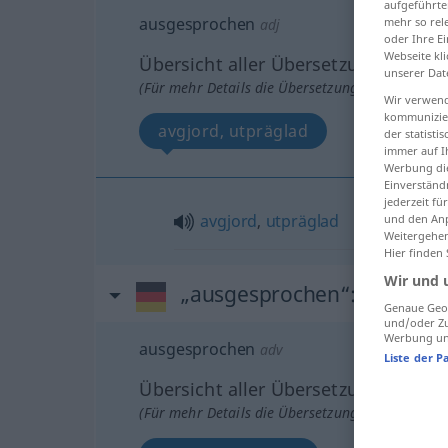
aufgeführte
ausgesprochen
mehr so rel
adj
oder Ihre E
Webseite kli
Übersicht aller Übersetzungen
unserer Dat
(Für mehr Details die Übersetzung anklicken/an
Wir verwend
kommunizier
avgjord, utpräglad
der statist
immer auf I
Werbung die
Einverständ
jederzeit f
avgjord
,
utpräglad
und den Anp
Weitergehen
Hier finden
Wir und 
„ausgesprochen“
: Adverb,
Genaue Geol
und/oder Zu
Werbung und
ausgesprochen
adv
Liste der P
Übersicht aller Übersetzungen
(Für mehr Details die Übersetzung anklicken/an