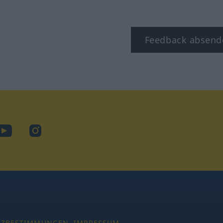
Feedback absend
ook
YouTube
Instagram
TZBESTIMMUNGEN
IMPRESSUM