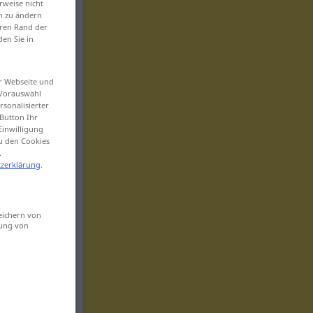
rweise nicht
en zu ändern
eren Rand der
den Sie in
er Webseite und
 Vorauswahl
sonalisierter
Button Ihr
Einwilligung
zu den Cookies
.
zerklärung
.
eichern von
sung von