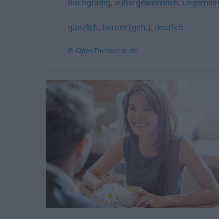
hochgradig
,
außergewöhnlich
,
ungemei
gänzlich
,
betont (geh.)
,
deutlich
© OpenThesaurus.de