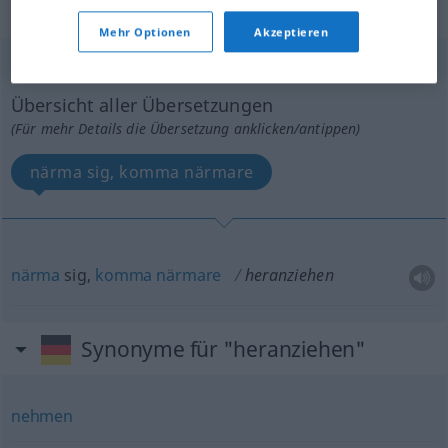
intransitives Zeitwort
Mehr Optionen
Akzeptieren
heranziehen
v/i
Übersicht aller Übersetzungen
(Für mehr Details die Übersetzung anklicken/antippen)
närma sig, komma närmare
närma
sig,
komma
närmare
heranziehen
Synonyme für "heranziehen"
nehmen