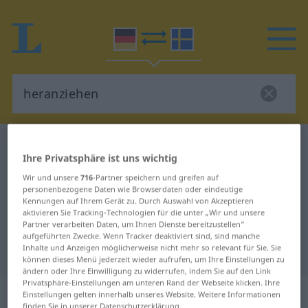
Deutsch-Schwedisch Wörterbuch
heranziehen
Ihre Privatsphäre ist uns wichtig
Deutsch-Schwedisch Übersetzung
Wir und unsere
716
-Partner speichern und greifen auf
für "heranziehen"
personenbezogene Daten wie Browserdaten oder eindeutige
Kennungen auf Ihrem Gerät zu. Durch Auswahl von Akzeptieren
aktivieren Sie Tracking-Technologien für die unter „Wir und unsere
Partner verarbeiten Daten, um Ihnen Dienste bereitzustellen“
"heranziehen" Schwedisch
aufgeführten Zwecke. Wenn Tracker deaktiviert sind, sind manche
Inhalte und Anzeigen möglicherweise nicht mehr so relevant für Sie. Sie
Übersetzung
können dieses Menü jederzeit wieder aufrufen, um Ihre Einstellungen zu
ändern oder Ihre Einwilligung zu widerrufen, indem Sie auf den Link
Privatsphäre-Einstellungen am unteren Rand der Webseite klicken. Ihre
„heranziehen“
: transitives Verb,
Einstellungen gelten innerhalb unseres Website. Weitere Informationen
finden Sie in unserer Datenschutzerklärung.