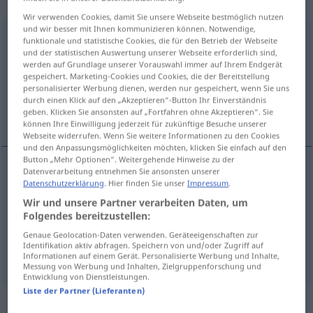
transitives Zeitwort
Wir verwenden Cookies, damit Sie unsere Webseite bestmöglich nutzen
und wir besser mit Ihnen kommunizieren können. Notwendige,
heranziehen
v/t
funktionale und statistische Cookies, die für den Betrieb der Webseite
und der statistischen Auswertung unserer Webseite erforderlich sind,
werden auf Grundlage unserer Vorauswahl immer auf Ihrem Endgerät
Übersicht aller Übersetzungen
gespeichert. Marketing-Cookies und Cookies, die der Bereitstellung
(Für mehr Details die Übersetzung anklicken/antippen)
personalisierter Werbung dienen, werden nur gespeichert, wenn Sie uns
durch einen Klick auf den „Akzeptieren“-Button Ihr Einverständnis
geben. Klicken Sie ansonsten auf „Fortfahren ohne Akzeptieren“. Sie
dra fram, anföra, anlita
können Ihre Einwilligung jederzeit für zukünftige Besuche unserer
Webseite widerrufen. Wenn Sie weitere Informationen zu den Cookies
und den Anpassungsmöglichkeiten möchten, klicken Sie einfach auf den
Button „Mehr Optionen“. Weitergehende Hinweise zu der
Datenverarbeitung entnehmen Sie ansonsten unserer
Datenschutzerklärung
. Hier finden Sie unser
Impressum
.
dra
fram
heranziehen
Wir und unsere Partner verarbeiten Daten, um
Folgendes bereitzustellen:
anföra
heranziehen
FIG
Genaue Geolocation-Daten verwenden. Geräteeigenschaften zur
Identifikation aktiv abfragen. Speichern von und/oder Zugriff auf
anlita
heranziehen
zurate ziehen
Informationen auf einem Gerät. Personalisierte Werbung und Inhalte,
Messung von Werbung und Inhalten, Zielgruppenforschung und
Entwicklung von Dienstleistungen.
Liste der Partner (Lieferanten)
„heranziehen“
: intransitives Verb,