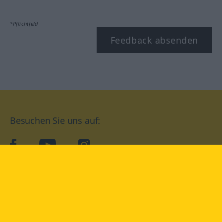
*Pflichtfeld
Feedback absenden
Besuchen Sie uns auf:
facebook
YouTube
Instagram
Langenscheidt