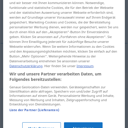
und wir besser mit Ihnen kommunizieren können. Notwendige,
funktionale und statistische Cookies, die für den Betrieb der Webseite
Übersicht aller Übersetzungen
und der statistischen Auswertung unserer Webseite erforderlich sind,
(Für mehr Details die Übersetzung anklicken/antippen)
werden auf Grundlage unserer Vorauswahl immer auf Ihrem Endgerät
gespeichert. Marketing-Cookies und Cookies, die der Bereitstellung
personalisierter Werbung dienen, werden nur gespeichert, wenn Sie uns
format
durch einen Klick auf den „Akzeptieren“-Button Ihr Einverständnis
geben. Klicken Sie ansonsten auf „Fortfahren ohne Akzeptieren“. Sie
können Ihre Einwilligung jederzeit für zukünftige Besuche unserer
Webseite widerrufen. Wenn Sie weitere Informationen zu den Cookies
und den Anpassungsmöglichkeiten möchten, klicken Sie einfach auf den
Button „Mehr Optionen“. Weitergehende Hinweise zu der
format
n
Format
Datenverarbeitung entnehmen Sie ansonsten unserer
Datenschutzerklärung
. Hier finden Sie unser
Impressum
.
Wir und unsere Partner verarbeiten Daten, um
Folgendes bereitzustellen:
Synonyme für "Format"
Genaue Geolocation-Daten verwenden. Geräteeigenschaften zur
Identifikation aktiv abfragen. Speichern von und/oder Zugriff auf
Informationen auf einem Gerät. Personalisierte Werbung und Inhalte,
Gemüt
,
Temperament
,
Natur
,
Naturell
,
Eigenart
,
Messung von Werbung und Inhalten, Zielgruppenforschung und
Entwicklung von Dienstleistungen.
Charakter
,
Persönlichkeit
,
Profil (fachspr.)
,
Gemütsart
,
Liste der Partner (Lieferanten)
Wesensart
,
Wesen
,
Veranlagung