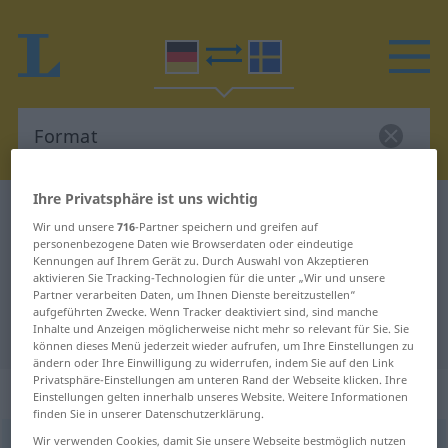
Ihre Privatsphäre ist uns wichtig
Deutsch-Schwedisch Wörterbuch
Format
Wir und unsere
716
-Partner speichern und greifen auf
Deutsch-Schwedisch Übersetzung
personenbezogene Daten wie Browserdaten oder eindeutige
Kennungen auf Ihrem Gerät zu. Durch Auswahl von Akzeptieren
für "Format"
aktivieren Sie Tracking-Technologien für die unter „Wir und unsere
Partner verarbeiten Daten, um Ihnen Dienste bereitzustellen“
aufgeführten Zwecke. Wenn Tracker deaktiviert sind, sind manche
Inhalte und Anzeigen möglicherweise nicht mehr so relevant für Sie. Sie
"Format" Schwedisch Übersetzung
können dieses Menü jederzeit wieder aufrufen, um Ihre Einstellungen zu
ändern oder Ihre Einwilligung zu widerrufen, indem Sie auf den Link
Privatsphäre-Einstellungen am unteren Rand der Webseite klicken. Ihre
„Format“
: Neutrum, sächlich
Einstellungen gelten innerhalb unseres Website. Weitere Informationen
finden Sie in unserer Datenschutzerklärung.
Wir verwenden Cookies, damit Sie unsere Webseite bestmöglich nutzen
Format
n