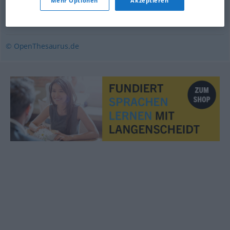
Mehr Optionen
Akzeptieren
Dimension
,
Größenordnung
,
Ausmaß
,
Liga (ugs.)
,
Größe
,
Kaliber (ugs., fig.)
© OpenThesaurus.de