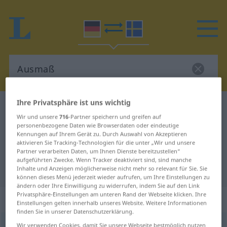
Ihre Privatsphäre ist uns wichtig
Deutsch-Schwedisch Wörterbuch
Ausmaß
Wir und unsere
716
-Partner speichern und greifen auf
Deutsch-Schwedisch Übersetzung
personenbezogene Daten wie Browserdaten oder eindeutige
Kennungen auf Ihrem Gerät zu. Durch Auswahl von Akzeptieren
für "Ausmaß"
aktivieren Sie Tracking-Technologien für die unter „Wir und unsere
Partner verarbeiten Daten, um Ihnen Dienste bereitzustellen“
aufgeführten Zwecke. Wenn Tracker deaktiviert sind, sind manche
"Ausmaß" Schwedisch Übersetzung
Inhalte und Anzeigen möglicherweise nicht mehr so relevant für Sie. Sie
können dieses Menü jederzeit wieder aufrufen, um Ihre Einstellungen zu
ändern oder Ihre Einwilligung zu widerrufen, indem Sie auf den Link
Privatsphäre-Einstellungen am unteren Rand der Webseite klicken. Ihre
„Ausmaß“
: Neutrum, sächlich
Einstellungen gelten innerhalb unseres Website. Weitere Informationen
finden Sie in unserer Datenschutzerklärung.
Ausmaß
Wir verwenden Cookies, damit Sie unsere Webseite bestmöglich nutzen
n