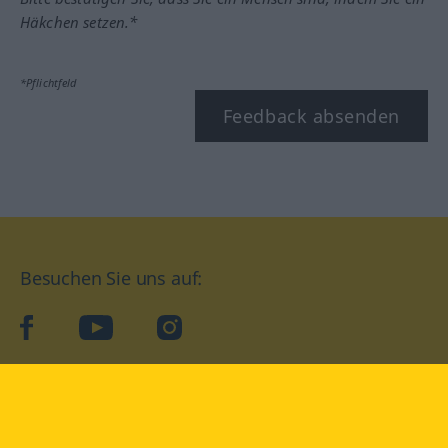
Häkchen setzen.*
*Pflichtfeld
Feedback absenden
Besuchen Sie uns auf:
facebook
YouTube
Instagram
Langenscheidt