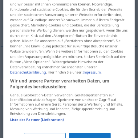
und wir besser mit Ihnen kommunizieren können. Notwendige,
funktionale und statistische Cookies, die für den Betrieb der Webseite
Übersicht aller Übersetzungen
und der statistischen Auswertung unserer Webseite erforderlich sind,
(Für mehr Details die Übersetzung anklicken/antippen)
werden auf Grundlage unserer Vorauswahl immer auf Ihrem Endgerät
gespeichert. Marketing-Cookies und Cookies, die der Bereitstellung
personalisierter Werbung dienen, werden nur gespeichert, wenn Sie uns
utsträckning, omfattning, dimension
durch einen Klick auf den „Akzeptieren“-Button Ihr Einverständnis
geben. Klicken Sie ansonsten auf „Fortfahren ohne Akzeptieren“. Sie
können Ihre Einwilligung jederzeit für zukünftige Besuche unserer
Webseite widerrufen. Wenn Sie weitere Informationen zu den Cookies
und den Anpassungsmöglichkeiten möchten, klicken Sie einfach auf den
Button „Mehr Optionen“. Weitergehende Hinweise zu der
utsträckning
,
omfattning
,
dimension
Ausmaß
Datenverarbeitung entnehmen Sie ansonsten unserer
Datenschutzerklärung
. Hier finden Sie unser
Impressum
.
Wir und unsere Partner verarbeiten Daten, um
Synonyme für "Ausmaß"
Folgendes bereitzustellen:
Genaue Geolocation-Daten verwenden. Geräteeigenschaften zur
Identifikation aktiv abfragen. Speichern von und/oder Zugriff auf
Informationen auf einem Gerät. Personalisierte Werbung und Inhalte,
Grad
,
Stärke
,
Intensität
Messung von Werbung und Inhalten, Zielgruppenforschung und
Entwicklung von Dienstleistungen.
Liste der Partner (Lieferanten)
Belang
,
Tragweite
,
Bedeutung
,
Dimension
,
Stellenwert
,
(Grad an) Interesse
,
Wichtigkeit
,
Geltung