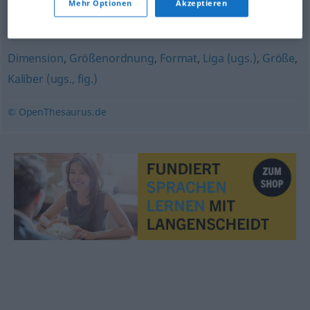
Mehr Optionen
Akzeptieren
Abstufung
,
Ausdehnung
,
Weite
,
Größe
,
Maß
,
Umfang
Dimension
,
Größenordnung
,
Format
,
Liga (ugs.)
,
Größe
,
Kaliber (ugs., fig.)
© OpenThesaurus.de