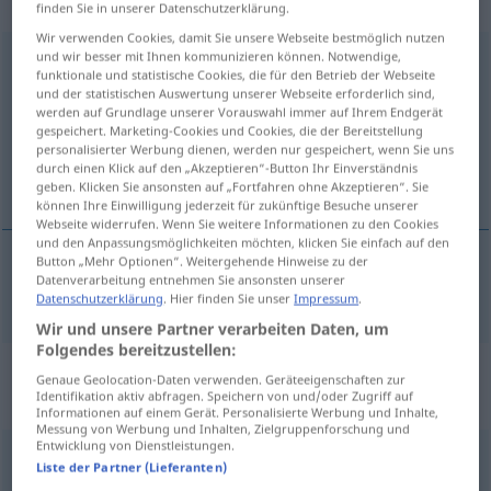
transitives Zeitwort
finden Sie in unserer Datenschutzerklärung.
Wir verwenden Cookies, damit Sie unsere Webseite bestmöglich nutzen
und wir besser mit Ihnen kommunizieren können. Notwendige,
ermitteln
v/t
funktionale und statistische Cookies, die für den Betrieb der Webseite
und der statistischen Auswertung unserer Webseite erforderlich sind,
Übersicht aller Übersetzungen
werden auf Grundlage unserer Vorauswahl immer auf Ihrem Endgerät
(Für mehr Details die Übersetzung anklicken/antippen)
gespeichert. Marketing-Cookies und Cookies, die der Bereitstellung
personalisierter Werbung dienen, werden nur gespeichert, wenn Sie uns
durch einen Klick auf den „Akzeptieren“-Button Ihr Einverständnis
ta reda på, utforska
geben. Klicken Sie ansonsten auf „Fortfahren ohne Akzeptieren“. Sie
können Ihre Einwilligung jederzeit für zukünftige Besuche unserer
Webseite widerrufen. Wenn Sie weitere Informationen zu den Cookies
und den Anpassungsmöglichkeiten möchten, klicken Sie einfach auf den
Button „Mehr Optionen“. Weitergehende Hinweise zu der
Datenverarbeitung entnehmen Sie ansonsten unserer
ta
reda
på,
utforska
ermitteln
Datenschutzerklärung
. Hier finden Sie unser
Impressum
.
Wir und unsere Partner verarbeiten Daten, um
Folgendes bereitzustellen:
„ermitteln“
: intransitives Verb,
Genaue Geolocation-Daten verwenden. Geräteeigenschaften zur
Identifikation aktiv abfragen. Speichern von und/oder Zugriff auf
intransitives Zeitwort
Informationen auf einem Gerät. Personalisierte Werbung und Inhalte,
Messung von Werbung und Inhalten, Zielgruppenforschung und
Entwicklung von Dienstleistungen.
ermitteln
v/i
Liste der Partner (Lieferanten)