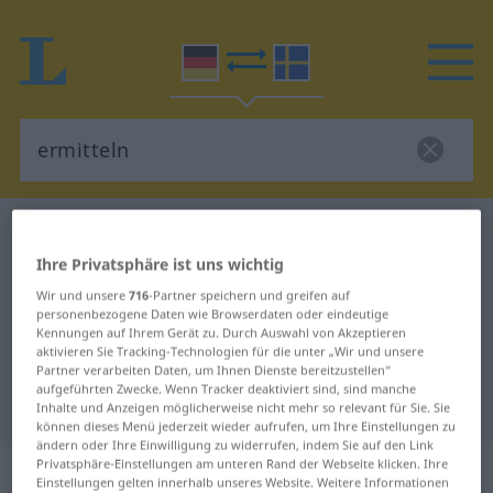
Deutsch-Schwedisch Wörterbuch
ermitteln
Deutsch-Schwedisch Übersetzung
Ihre Privatsphäre ist uns wichtig
Wir und unsere
716
-Partner speichern und greifen auf
für "ermitteln"
personenbezogene Daten wie Browserdaten oder eindeutige
Kennungen auf Ihrem Gerät zu. Durch Auswahl von Akzeptieren
aktivieren Sie Tracking-Technologien für die unter „Wir und unsere
"ermitteln" Schwedisch
Partner verarbeiten Daten, um Ihnen Dienste bereitzustellen“
aufgeführten Zwecke. Wenn Tracker deaktiviert sind, sind manche
Übersetzung
Inhalte und Anzeigen möglicherweise nicht mehr so relevant für Sie. Sie
können dieses Menü jederzeit wieder aufrufen, um Ihre Einstellungen zu
ändern oder Ihre Einwilligung zu widerrufen, indem Sie auf den Link
„ermitteln“
: transitives Verb,
Privatsphäre-Einstellungen am unteren Rand der Webseite klicken. Ihre
Einstellungen gelten innerhalb unseres Website. Weitere Informationen