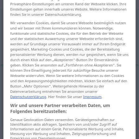
transitives Zeitwort
Privatsphäre-Einstellungen am unteren Rand der Webseite klicken. Ihre
Einstellungen gelten innerhalb unseres Website. Weitere Informationen
finden Sie in unserer Datenschutzerklärung.
bestimmen
v/t
Wir verwenden Cookies, damit Sie unsere Webseite bestmöglich nutzen
und wir besser mit Ihnen kommunizieren können. Notwendige,
Übersicht aller Übersetzungen
funktionale und statistische Cookies, die für den Betrieb der Webseite
(Für mehr Details die Übersetzung anklicken/antippen)
und der statistischen Auswertung unserer Webseite erforderlich sind,
werden auf Grundlage unserer Vorauswahl immer auf Ihrem Endgerät
gespeichert. Marketing-Cookies und Cookies, die der Bereitstellung
bestämma, fastställa, utse
personalisierter Werbung dienen, werden nur gespeichert, wenn Sie uns
durch einen Klick auf den „Akzeptieren“-Button Ihr Einverständnis
geben. Klicken Sie ansonsten auf „Fortfahren ohne Akzeptieren“. Sie
können Ihre Einwilligung jederzeit für zukünftige Besuche unserer
Webseite widerrufen. Wenn Sie weitere Informationen zu den Cookies
und den Anpassungsmöglichkeiten möchten, klicken Sie einfach auf den
bestämma
bestimmen
Button „Mehr Optionen“. Weitergehende Hinweise zu der
Datenverarbeitung entnehmen Sie ansonsten unserer
fastställa
bestimmen
Regeln
Datenschutzerklärung
. Hier finden Sie unser
Impressum
.
Wir und unsere Partner verarbeiten Daten, um
Folgendes bereitzustellen:
utse
bestimmen
(≈ ernennen)
Genaue Geolocation-Daten verwenden. Geräteeigenschaften zur
Identifikation aktiv abfragen. Speichern von und/oder Zugriff auf
Informationen auf einem Gerät. Personalisierte Werbung und Inhalte,
„bestimmen“
: intransitives Verb,
Messung von Werbung und Inhalten, Zielgruppenforschung und
Entwicklung von Dienstleistungen.