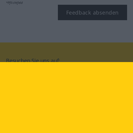
*Pflichtfeld
Feedback absenden
Besuchen Sie uns auf:
facebook
YouTube
Instagram
Langenscheidt
NUTZUNGSBEDINGUNGEN