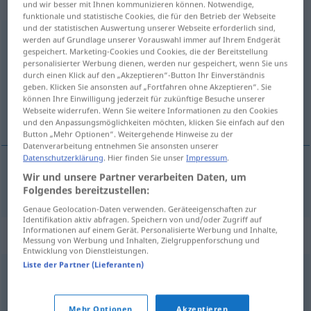
transitives Zeitwort
und wir besser mit Ihnen kommunizieren können. Notwendige,
funktionale und statistische Cookies, die für den Betrieb der Webseite
und der statistischen Auswertung unserer Webseite erforderlich sind,
einbehalten
v/t
werden auf Grundlage unserer Vorauswahl immer auf Ihrem Endgerät
gespeichert. Marketing-Cookies und Cookies, die der Bereitstellung
personalisierter Werbung dienen, werden nur gespeichert, wenn Sie uns
Übersicht aller Übersetzungen
durch einen Klick auf den „Akzeptieren“-Button Ihr Einverständnis
(Für mehr Details die Übersetzung anklicken/antippen)
geben. Klicken Sie ansonsten auf „Fortfahren ohne Akzeptieren“. Sie
können Ihre Einwilligung jederzeit für zukünftige Besuche unserer
Webseite widerrufen. Wenn Sie weitere Informationen zu den Cookies
hålla inne, hålla kvar
und den Anpassungsmöglichkeiten möchten, klicken Sie einfach auf den
Button „Mehr Optionen“. Weitergehende Hinweise zu der
Datenverarbeitung entnehmen Sie ansonsten unserer
Datenschutzerklärung
. Hier finden Sie unser
Impressum
.
Wir und unsere Partner verarbeiten Daten, um
hålla
inne
,
hålla
kvar
einbehalten
Folgendes bereitzustellen:
Genaue Geolocation-Daten verwenden. Geräteeigenschaften zur
Identifikation aktiv abfragen. Speichern von und/oder Zugriff auf
Informationen auf einem Gerät. Personalisierte Werbung und Inhalte,
Synonyme für "einbehalten"
Messung von Werbung und Inhalten, Zielgruppenforschung und
Entwicklung von Dienstleistungen.
Liste der Partner (Lieferanten)
erhalten
,
beibehalten
Mehr Optionen
Akzeptieren