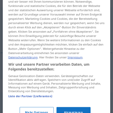
transitives Zeitwort
und wir besser mit Ihnen kommunizieren können. Notwendige,
funktionale und statistische Cookies, die für den Betrieb der Webseite
und der statistischen Auswertung unserer Webseite erforderlich sind,
beibehalten
v/t
werden auf Grundlage unserer Vorauswahl immer auf Ihrem Endgerät
gespeichert. Marketing-Cookies und Cookies, die der Bereitstellung
personalisierter Werbung dienen, werden nur gespeichert, wenn Sie uns
Übersicht aller Übersetzungen
durch einen Klick auf den „Akzeptieren“-Button Ihr Einverständnis
(Für mehr Details die Übersetzung anklicken/antippen)
geben. Klicken Sie ansonsten auf „Fortfahren ohne Akzeptieren“. Sie
können Ihre Einwilligung jederzeit für zukünftige Besuche unserer
Webseite widerrufen. Wenn Sie weitere Informationen zu den Cookies
bibehålla
und den Anpassungsmöglichkeiten möchten, klicken Sie einfach auf den
Button „Mehr Optionen“. Weitergehende Hinweise zu der
Datenverarbeitung entnehmen Sie ansonsten unserer
Datenschutzerklärung
. Hier finden Sie unser
Impressum
.
Wir und unsere Partner verarbeiten Daten, um
bibehålla
beibehalten
Folgendes bereitzustellen:
Genaue Geolocation-Daten verwenden. Geräteeigenschaften zur
Identifikation aktiv abfragen. Speichern von und/oder Zugriff auf
Informationen auf einem Gerät. Personalisierte Werbung und Inhalte,
Synonyme für "beibehalten"
Messung von Werbung und Inhalten, Zielgruppenforschung und
Entwicklung von Dienstleistungen.
Liste der Partner (Lieferanten)
erhalten
,
einbehalten
Mehr Optionen
Akzeptieren