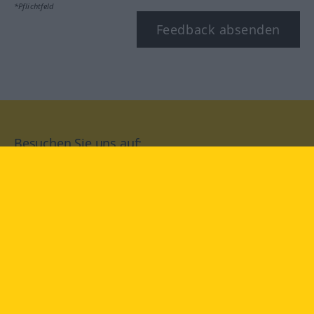
*Pflichtfeld
Feedback absenden
Besuchen Sie uns auf:
facebook
YouTube
Instagram
Langenscheidt
NUTZUNGSBEDINGUNGEN