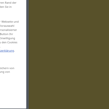
eren Rand der
den Sie in
er Webseite und
 Vorauswahl
sonalisierter
Button Ihr
Einwilligung
zu den Cookies
.
zerklärung
.
eichern von
sung von