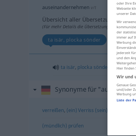
oder Ihre E
auseinandernehmen
v/t
Webseite kli
unserer Dat
Übersicht aller Übersetzungen
Wir verwend
(Für mehr Details die Übersetzung anklicken/an
kommunizier
der statist
immer auf I
ta isär, plocka sönder
Werbung die
Einverständ
jederzeit f
und den Anp
Weitergehen
ta
isär
,
plocka
sönder
Hier finden
Wir und 
Genaue Geol
Synonyme für "auseinand
und/oder Zu
Werbung und
Liste der P
verreißen
,
(ein) Verriss (sein)
(mündlich) prüfen