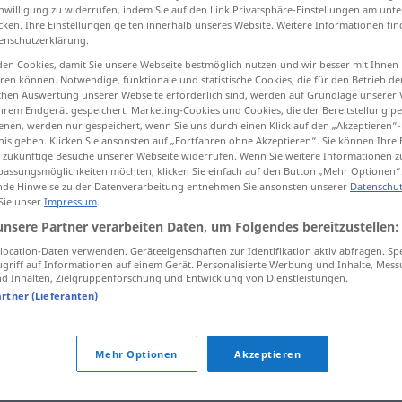
inwilligung zu widerrufen, indem Sie auf den Link Privatsphäre-Einstellungen am unt
cken. Ihre Einstellungen gelten innerhalb unseres Website. Weitere Informationen fin
enschutzerklärung.
en Cookies, damit Sie unsere Webseite bestmöglich nutzen und wir besser mit Ihnen
tippen)
en können. Notwendige, funktionale und statistische Cookies, die für den Betrieb d
ischen Auswertung unserer Webseite erforderlich sind, werden auf Grundlage unserer
hrem Endgerät gespeichert. Marketing-Cookies und Cookies, die der Bereitstellung per
nen, werden nur gespeichert, wenn Sie uns durch einen Klick auf den „Akzeptieren“-
nis geben. Klicken Sie ansonsten auf „Fortfahren ohne Akzeptieren“. Sie können Ihre 
ür zukünftige Besuche unserer Webseite widerrufen. Wenn Sie weitere Informationen 
assungsmöglichkeiten möchten, klicken Sie einfach auf den Button „Mehr Optionen“
de Hinweise zu der Datenverarbeitung entnehmen Sie ansonsten unserer
Datenschut
auseinandernehmen
 Sie unser
Impressum
.
unsere Partner verarbeiten Daten, um Folgendes bereitzustellen:
ocation-Daten verwenden. Geräteeigenschaften zur Identifikation aktiv abfragen. Sp
ernehmen"
griff auf Informationen auf einem Gerät. Personalisierte Werbung und Inhalte, Mes
 Inhalten, Zielgruppenforschung und Entwicklung von Dienstleistungen.
artner (Lieferanten)
Mehr Optionen
Akzeptieren