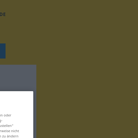
DE
en oder
g-
ustellen“
rweise nicht
en zu ändern