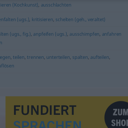
ieren (Kochkunst)
,
ausschlachten
falten (ugs.)
,
kritisieren
,
schelten (geh., veraltet)
en (ugs., fig.)
,
anpfeifen (ugs.)
,
ausschimpfen
,
anfahren
n
legen
,
teilen
,
trennen
,
unterteilen
,
spalten
,
aufteilen
,
uflösen