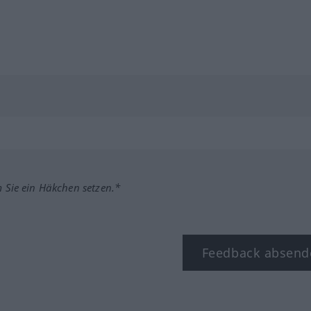
m Sie ein Häkchen setzen.*
Feedback absend