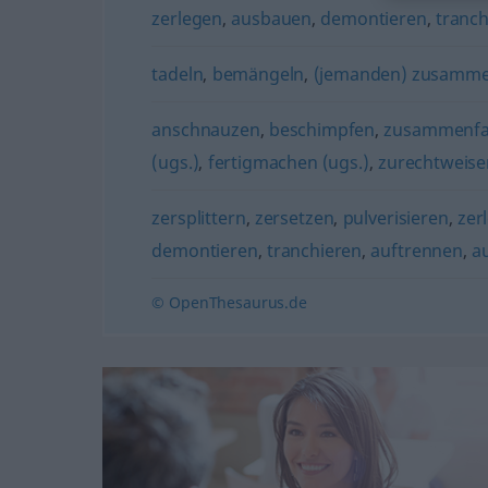
zerlegen
,
ausbauen
,
demontieren
,
tranch
tadeln
,
bemängeln
,
(jemanden) zusammen
anschnauzen
,
beschimpfen
,
zusammenfalt
(ugs.)
,
fertigmachen (ugs.)
,
zurechtweise
zersplittern
,
zersetzen
,
pulverisieren
,
zer
demontieren
,
tranchieren
,
auftrennen
,
a
© OpenThesaurus.de