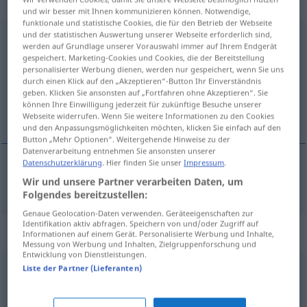
transitives Zeitwort
und wir besser mit Ihnen kommunizieren können. Notwendige,
funktionale und statistische Cookies, die für den Betrieb der Webseite
und der statistischen Auswertung unserer Webseite erforderlich sind,
aufteilen
v/t
werden auf Grundlage unserer Vorauswahl immer auf Ihrem Endgerät
gespeichert. Marketing-Cookies und Cookies, die der Bereitstellung
Übersicht aller Übersetzungen
personalisierter Werbung dienen, werden nur gespeichert, wenn Sie uns
(Für mehr Details die Übersetzung anklicken/antippen)
durch einen Klick auf den „Akzeptieren“-Button Ihr Einverständnis
geben. Klicken Sie ansonsten auf „Fortfahren ohne Akzeptieren“. Sie
können Ihre Einwilligung jederzeit für zukünftige Besuche unserer
dela upp
Webseite widerrufen. Wenn Sie weitere Informationen zu den Cookies
und den Anpassungsmöglichkeiten möchten, klicken Sie einfach auf den
Button „Mehr Optionen“. Weitergehende Hinweise zu der
Datenverarbeitung entnehmen Sie ansonsten unserer
Datenschutzerklärung
. Hier finden Sie unser
Impressum
.
dela
upp
aufteilen
Wir und unsere Partner verarbeiten Daten, um
Folgendes bereitzustellen:
Genaue Geolocation-Daten verwenden. Geräteeigenschaften zur
Identifikation aktiv abfragen. Speichern von und/oder Zugriff auf
Synonyme für "aufteilen"
Informationen auf einem Gerät. Personalisierte Werbung und Inhalte,
Messung von Werbung und Inhalten, Zielgruppenforschung und
Entwicklung von Dienstleistungen.
Liste der Partner (Lieferanten)
einordnen
,
klassifizieren
,
einteilen