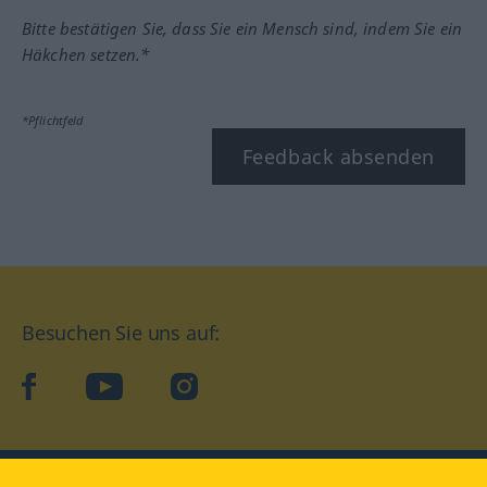
Bitte bestätigen Sie, dass Sie ein Mensch sind, indem Sie ein
Häkchen setzen.*
*Pflichtfeld
Feedback absenden
Besuchen Sie uns auf:
facebook
YouTube
Instagram