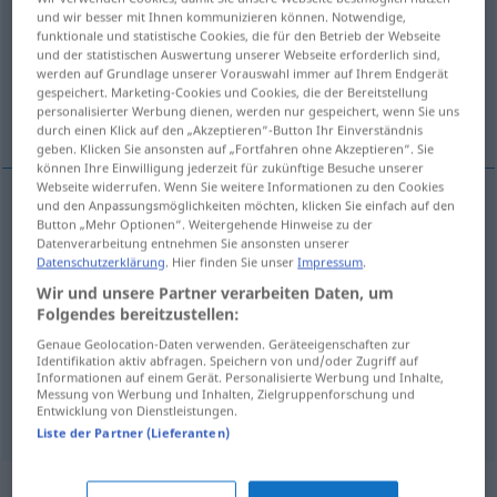
und wir besser mit Ihnen kommunizieren können. Notwendige,
funktionale und statistische Cookies, die für den Betrieb der Webseite
Übersicht aller Übersetzungen
und der statistischen Auswertung unserer Webseite erforderlich sind,
(Für mehr Details die Übersetzung anklicken/antippen)
werden auf Grundlage unserer Vorauswahl immer auf Ihrem Endgerät
gespeichert. Marketing-Cookies und Cookies, die der Bereitstellung
personalisierter Werbung dienen, werden nur gespeichert, wenn Sie uns
сломанная игрушка...
durch einen Klick auf den „Akzeptieren“-Button Ihr Einverständnis
geben. Klicken Sie ansonsten auf „Fortfahren ohne Akzeptieren“. Sie
können Ihre Einwilligung jederzeit für zukünftige Besuche unserer
Webseite widerrufen. Wenn Sie weitere Informationen zu den Cookies
und den Anpassungsmöglichkeiten möchten, klicken Sie einfach auf den
Beispiele
Button „Mehr Optionen“. Weitergehende Hinweise zu der
Datenverarbeitung entnehmen Sie ansonsten unserer
ein zerbrochenes
Glas
Datenschutzerklärung
. Hier finden Sie unser
Impressum
.
(раз)битый
стакан
Wir und unsere Partner verarbeiten Daten, um
Folgendes bereitzustellen:
Genaue Geolocation-Daten verwenden. Geräteeigenschaften zur
ein zerbrochenes
Spielzeug
Identifikation aktiv abfragen. Speichern von und/oder Zugriff auf
Informationen auf einem Gerät. Personalisierte Werbung und Inhalte,
сломанная
игрушка
,
-ек
GEN
PL
Messung von Werbung und Inhalten, Zielgruppenforschung und
Entwicklung von Dienstleistungen.
Liste der Partner (Lieferanten)
Synonyme für "zerbrochen"