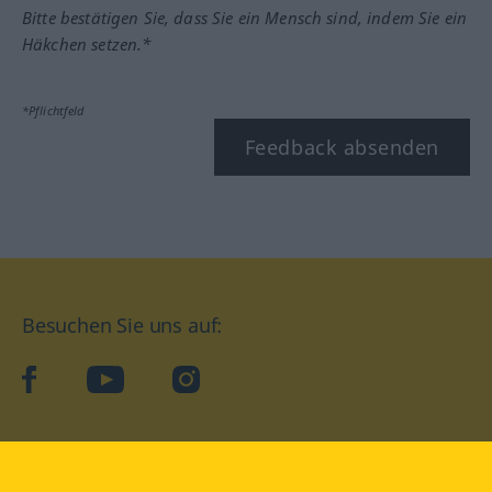
Bitte bestätigen Sie, dass Sie ein Mensch sind, indem Sie ein
Häkchen setzen.*
*Pflichtfeld
Feedback absenden
Besuchen Sie uns auf:
facebook
YouTube
Instagram