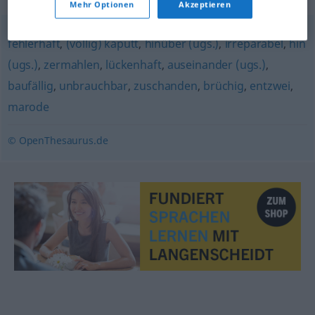
Mehr Optionen
Akzeptieren
fehlerhaft
,
(völlig) kaputt
,
hinüber (ugs.)
,
irreparabel
,
hin
(ugs.)
,
zermahlen
,
lückenhaft
,
auseinander (ugs.)
,
baufällig
,
unbrauchbar
,
zuschanden
,
brüchig
,
entzwei
,
marode
© OpenThesaurus.de