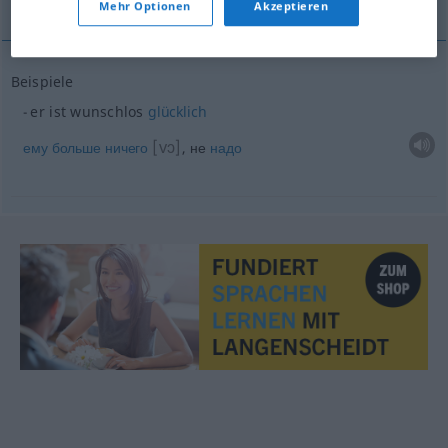
Mehr Optionen
Akzeptieren
Beispiele
er ist wunschlos
glücklich
[vɔ]
ему
больше
ничего
, не
надо