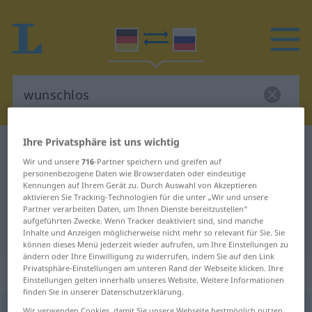
Ihre Privatsphäre ist uns wichtig
Deutsch-Russisch Wörterbuch
wunschlos
Wir und unsere
716
-Partner speichern und greifen auf
Deutsch-Russisch Übersetzung für
personenbezogene Daten wie Browserdaten oder eindeutige
Kennungen auf Ihrem Gerät zu. Durch Auswahl von Akzeptieren
"wunschlos"
aktivieren Sie Tracking-Technologien für die unter „Wir und unsere
Partner verarbeiten Daten, um Ihnen Dienste bereitzustellen“
aufgeführten Zwecke. Wenn Tracker deaktiviert sind, sind manche
"wunschlos" Russisch Übersetzung
Inhalte und Anzeigen möglicherweise nicht mehr so relevant für Sie. Sie
können dieses Menü jederzeit wieder aufrufen, um Ihre Einstellungen zu
ändern oder Ihre Einwilligung zu widerrufen, indem Sie auf den Link
Privatsphäre-Einstellungen am unteren Rand der Webseite klicken. Ihre
„wunschlos“
: Adjektiv
Einstellungen gelten innerhalb unseres Website. Weitere Informationen
finden Sie in unserer Datenschutzerklärung.
wunschlos
adj
Wir verwenden Cookies, damit Sie unsere Webseite bestmöglich nutzen