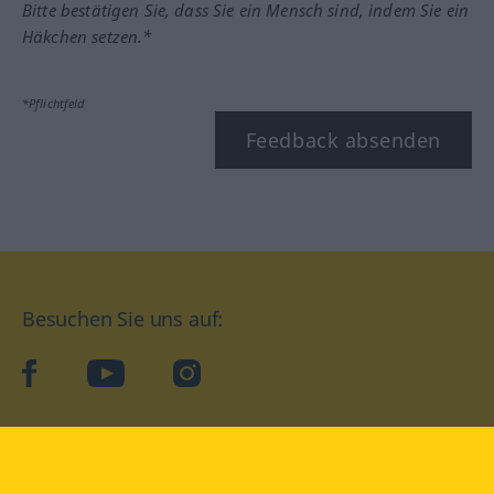
Bitte bestätigen Sie, dass Sie ein Mensch sind, indem Sie ein
Häkchen setzen.*
*Pflichtfeld
Feedback absenden
Besuchen Sie uns auf:
facebook
YouTube
Instagram