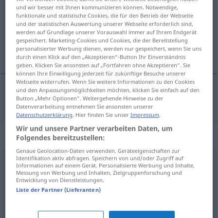
und wir besser mit Ihnen kommunizieren können. Notwendige,
funktionale und statistische Cookies, die für den Betrieb der Webseite
Übersicht aller Übersetzungen
und der statistischen Auswertung unserer Webseite erforderlich sind,
(Für mehr Details die Übersetzung anklicken/antippen)
werden auf Grundlage unserer Vorauswahl immer auf Ihrem Endgerät
gespeichert. Marketing-Cookies und Cookies, die der Bereitstellung
personalisierter Werbung dienen, werden nur gespeichert, wenn Sie uns
не имеющий желаний
durch einen Klick auf den „Akzeptieren“-Button Ihr Einverständnis
geben. Klicken Sie ansonsten auf „Fortfahren ohne Akzeptieren“. Sie
können Ihre Einwilligung jederzeit für zukünftige Besuche unserer
Webseite widerrufen. Wenn Sie weitere Informationen zu den Cookies
und den Anpassungsmöglichkeiten möchten, klicken Sie einfach auf den
Button „Mehr Optionen“. Weitergehende Hinweise zu der
не
имеющий
желаний
wunschlos
Datenverarbeitung entnehmen Sie ansonsten unserer
Datenschutzerklärung
. Hier finden Sie unser
Impressum
.
Wir und unsere Partner verarbeiten Daten, um
„wunschlos“
: Adverb
Folgendes bereitzustellen:
Genaue Geolocation-Daten verwenden. Geräteeigenschaften zur
Identifikation aktiv abfragen. Speichern von und/oder Zugriff auf
wunschlos
adv
Informationen auf einem Gerät. Personalisierte Werbung und Inhalte,
Messung von Werbung und Inhalten, Zielgruppenforschung und
Entwicklung von Dienstleistungen.
Übersicht aller Übersetzungen
Liste der Partner (Lieferanten)
(Für mehr Details die Übersetzung anklicken/antippen)
ему больше ничего не надо