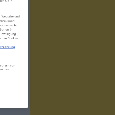
den Sie in
er Webseite und
 Vorauswahl
sonalisierter
Button Ihr
Einwilligung
zu den Cookies
.
zerklärung
.
eichern von
sung von