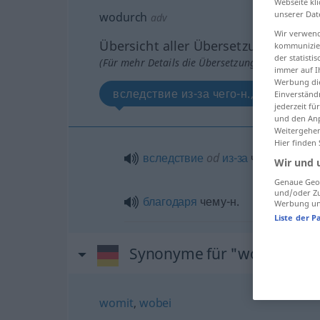
Webseite kli
unserer Dat
wodurch
adv
Wir verwend
Übersicht aller Übersetzungen
kommunizier
der statist
(Für mehr Details die Übersetzung anklicken/an
immer auf I
Werbung die
вследствие из-за чего-н., благодаря 
Einverständ
jederzeit f
und den Anp
Weitergehen
Hier finden
вследствие
od
из-за
чего-н.
Wir und 
Genaue Geol
und/oder Zu
благодаря
чему-н.
Werbung und
Liste der P
Synonyme für "wodurch"
womit
,
wobei