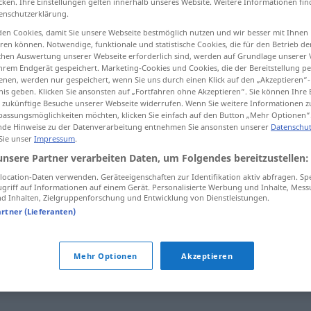
cken. Ihre Einstellungen gelten innerhalb unseres Website. Weitere Informationen fin
enschutzerklärung.
en Cookies, damit Sie unsere Webseite bestmöglich nutzen und wir besser mit Ihnen
en können. Notwendige, funktionale und statistische Cookies, die für den Betrieb d
ischen Auswertung unserer Webseite erforderlich sind, werden auf Grundlage unserer
tippen)
hrem Endgerät gespeichert. Marketing-Cookies und Cookies, die der Bereitstellung per
nen, werden nur gespeichert, wenn Sie uns durch einen Klick auf den „Akzeptieren“-
чему-н.
nis geben. Klicken Sie ansonsten auf „Fortfahren ohne Akzeptieren“. Sie können Ihre 
ür zukünftige Besuche unserer Webseite widerrufen. Wenn Sie weitere Informationen 
assungsmöglichkeiten möchten, klicken Sie einfach auf den Button „Mehr Optionen“
de Hinweise zu der Datenverarbeitung entnehmen Sie ansonsten unserer
Datenschut
 Sie unser
Impressum
.
wodurch
unsere Partner verarbeiten Daten, um Folgendes bereitzustellen:
ocation-Daten verwenden. Geräteeigenschaften zur Identifikation aktiv abfragen. Sp
griff auf Informationen auf einem Gerät. Personalisierte Werbung und Inhalte, Mes
wodurch
dank
 Inhalten, Zielgruppenforschung und Entwicklung von Dienstleistungen.
artner (Lieferanten)
Mehr Optionen
Akzeptieren