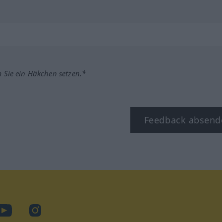
m Sie ein Häkchen setzen.*
Feedback absend
ook
YouTube
Instagram