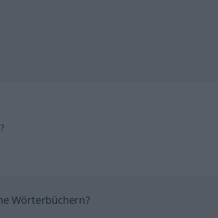
h?
ine Wörterbüchern?