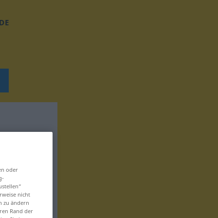
DE
en oder
g-
ustellen“
rweise nicht
en zu ändern
eren Rand der