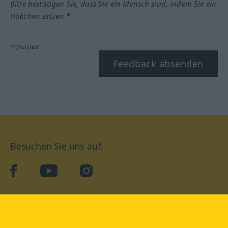
Bitte bestätigen Sie, dass Sie ein Mensch sind, indem Sie ein
Häkchen setzen.*
*Pflichtfeld
Feedback absenden
Besuchen Sie uns auf:
facebook
YouTube
Instagram