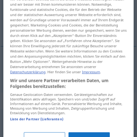
und wir besser mit Ihnen kommunizieren können. Notwendige,
funktionale und statistische Cookies, die für den Betrieb der Webseite
Übersicht aller Übersetzungen
und der statistischen Auswertung unserer Webseite erforderlich sind,
(Für mehr Details die Übersetzung anklicken/antippen)
werden auf Grundlage unserer Vorauswahl immer auf Ihrem Endgerät
gespeichert. Marketing-Cookies und Cookies, die der Bereitstellung
personalisierter Werbung dienen, werden nur gespeichert, wenn Sie uns
яйцо, яиц без скорлупы
durch einen Klick auf den „Akzeptieren“-Button Ihr Einverständnis
geben. Klicken Sie ansonsten auf „Fortfahren ohne Akzeptieren“. Sie
können Ihre Einwilligung jederzeit für zukünftige Besuche unserer
Webseite widerrufen. Wenn Sie weitere Informationen zu den Cookies
und den Anpassungsmöglichkeiten möchten, klicken Sie einfach auf den
Button „Mehr Optionen“. Weitergehende Hinweise zu der
яйцо
Windei
Ei ohne Schale
Datenverarbeitung entnehmen Sie ansonsten unserer
Datenschutzerklärung
. Hier finden Sie unser
Impressum
.
яиц без скорлупы
Windei
Ei ohne Schale
GEN
PL
Wir und unsere Partner verarbeiten Daten, um
Folgendes bereitzustellen:
Genaue Geolocation-Daten verwenden. Geräteeigenschaften zur
Synonyme für "Windei"
Identifikation aktiv abfragen. Speichern von und/oder Zugriff auf
Informationen auf einem Gerät. Personalisierte Werbung und Inhalte,
Messung von Werbung und Inhalten, Zielgruppenforschung und
Entwicklung von Dienstleistungen.
Liste der Partner (Lieferanten)
Seifenblase (fig.)