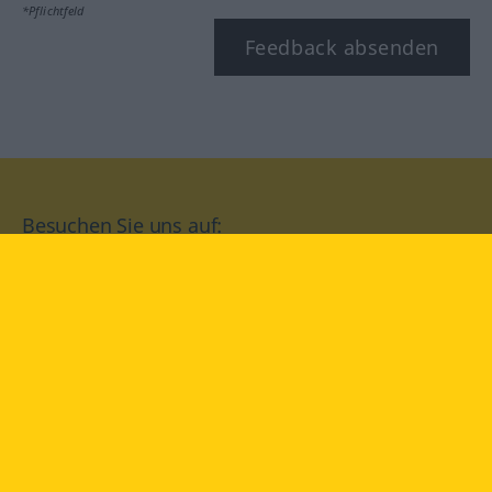
*Pflichtfeld
Feedback absenden
Besuchen Sie uns auf:
facebook
YouTube
Instagram
Langenscheidt
NUTZUNGSBEDINGUNGEN