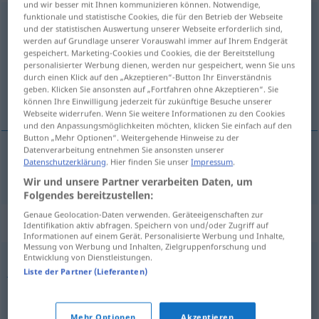
und wir besser mit Ihnen kommunizieren können. Notwendige,
funktionale und statistische Cookies, die für den Betrieb der Webseite
Ammenmärchen
n
<
pl
>
und der statistischen Auswertung unserer Webseite erforderlich sind,
werden auf Grundlage unserer Vorauswahl immer auf Ihrem Endgerät
Übersicht aller Übersetzungen
gespeichert. Marketing-Cookies und Cookies, die der Bereitstellung
personalisierter Werbung dienen, werden nur gespeichert, wenn Sie uns
(Für mehr Details die Übersetzung anklicken/antippen)
durch einen Klick auf den „Akzeptieren“-Button Ihr Einverständnis
geben. Klicken Sie ansonsten auf „Fortfahren ohne Akzeptieren“. Sie
бабьи сказки
können Ihre Einwilligung jederzeit für zukünftige Besuche unserer
Webseite widerrufen. Wenn Sie weitere Informationen zu den Cookies
und den Anpassungsmöglichkeiten möchten, klicken Sie einfach auf den
Button „Mehr Optionen“. Weitergehende Hinweise zu der
Datenverarbeitung entnehmen Sie ansonsten unserer
Datenschutzerklärung
. Hier finden Sie unser
Impressum
.
бабьи сказки
Ammenmärchen
PL
Wir und unsere Partner verarbeiten Daten, um
Folgendes bereitzustellen:
Genaue Geolocation-Daten verwenden. Geräteeigenschaften zur
Synonyme für "Ammenmärchen"
Identifikation aktiv abfragen. Speichern von und/oder Zugriff auf
Informationen auf einem Gerät. Personalisierte Werbung und Inhalte,
Messung von Werbung und Inhalten, Zielgruppenforschung und
Entwicklung von Dienstleistungen.
Jägerlatein (ugs.)
,
Schwindel
,
Bluff
,
Schwindelei
,
Windei
,
Liste der Partner (Lieferanten)
Seemannsgarn
,
Märchen (fig.)
,
Erfindung
Mehr Optionen
Akzeptieren