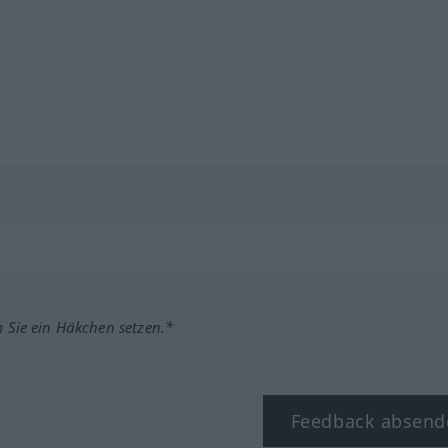
m Sie ein Häkchen setzen.*
Feedback absend