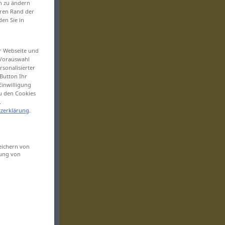
en zu ändern
eren Rand der
den Sie in
er Webseite und
 Vorauswahl
sonalisierter
Button Ihr
Einwilligung
zu den Cookies
.
zerklärung
.
eichern von
sung von