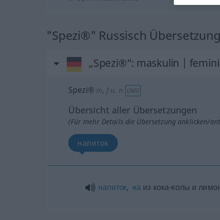
"Spezi®" Russisch Übersetzun
„Spezi®“
: maskulin | femi
Spezi®
m
,
f
u.
n
UMG
Übersicht aller Übersetzungen
(Für mehr Details die Übersetzung anklicken/an
напиток
напиток
,
-ка
из кока-колы и лимо