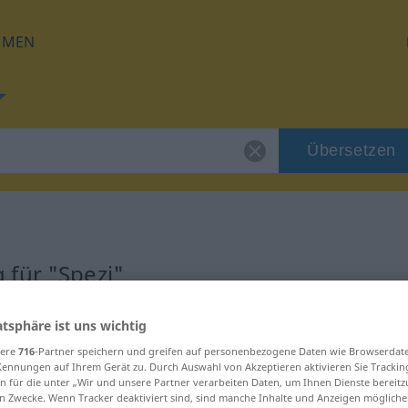
HMEN
Übersetzen
 für "Spezi"
atsphäre ist uns wichtig
sere
716
-Partner speichern und greifen auf personenbezogene Daten wie Browserdat
Kennungen auf Ihrem Gerät zu. Durch Auswahl von Akzeptieren aktivieren Sie Trackin
n für die unter „Wir und unsere Partner verarbeiten Daten, um Ihnen Dienste bereitz
n Zwecke. Wenn Tracker deaktiviert sind, sind manche Inhalte und Anzeigen mögliche