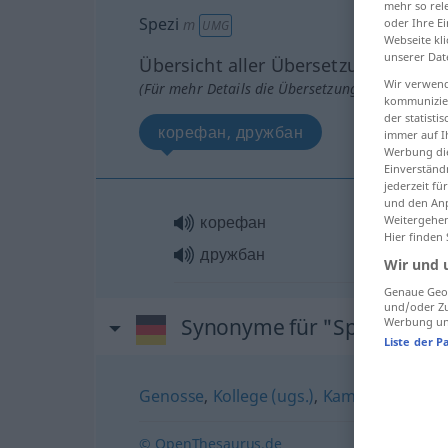
mehr so rel
Spezi
m
oder Ihre E
UMG
Webseite kli
unserer Dat
Übersicht aller Übersetzungen
Wir verwend
(Für mehr Details die Übersetzung anklicken/an
kommunizier
der statist
корефан, дружбан
immer auf I
Werbung die
Einverständ
jederzeit f
und den Anp
корефан
Weitergehen
Hier finden
дружбан
Wir und 
Genaue Geol
und/oder Zu
Synonyme für "Spezi"
Werbung und
Liste der P
Genosse
,
Kollege (ugs.)
,
Kamerad
,
Vertra
© OpenThesaurus.de