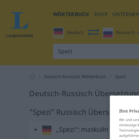
WÖRTERBUCH
SHOP
UNTERNE
Deutsch
Russisch
Deutsch-Russisch Wörterbuch
Spezi
Deutsch-Russisch Übersetzung
"Spezi" Russisch Übersetzung
Ihre Priv
Wir und un
eindeutige 
„Spezi“
: maskulin
Technologie
aufgeführte