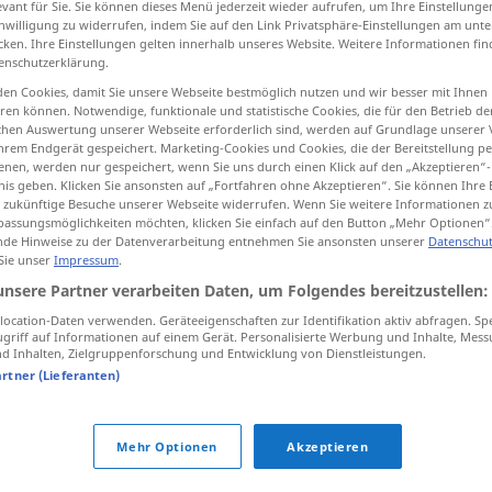
evant für Sie. Sie können dieses Menü jederzeit wieder aufrufen, um Ihre Einstellung
inwilligung zu widerrufen, indem Sie auf den Link Privatsphäre-Einstellungen am unt
cken. Ihre Einstellungen gelten innerhalb unseres Website. Weitere Informationen fin
enschutzerklärung.
en Cookies, damit Sie unsere Webseite bestmöglich nutzen und wir besser mit Ihnen
tippen)
en können. Notwendige, funktionale und statistische Cookies, die für den Betrieb d
ischen Auswertung unserer Webseite erforderlich sind, werden auf Grundlage unserer
hrem Endgerät gespeichert. Marketing-Cookies und Cookies, die der Bereitstellung per
nen, werden nur gespeichert, wenn Sie uns durch einen Klick auf den „Akzeptieren“-
nis geben. Klicken Sie ansonsten auf „Fortfahren ohne Akzeptieren“. Sie können Ihre 
ür zukünftige Besuche unserer Webseite widerrufen. Wenn Sie weitere Informationen 
assungsmöglichkeiten möchten, klicken Sie einfach auf den Button „Mehr Optionen“
Spezi
vertrauter Freund
de Hinweise zu der Datenverarbeitung entnehmen Sie ansonsten unserer
Datenschut
 Sie unser
Impressum
.
unsere Partner verarbeiten Daten, um Folgendes bereitzustellen:
ocation-Daten verwenden. Geräteeigenschaften zur Identifikation aktiv abfragen. Sp
griff auf Informationen auf einem Gerät. Personalisierte Werbung und Inhalte, Mes
 Inhalten, Zielgruppenforschung und Entwicklung von Dienstleistungen.
artner (Lieferanten)
uter
,
Freund
,
Kumpan
,
Gefährte
,
Kumpel (ugs.)
Mehr Optionen
Akzeptieren