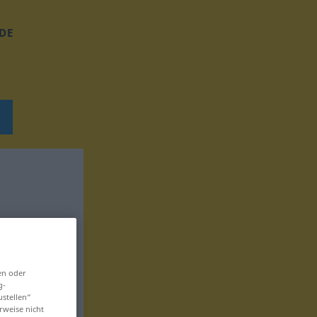
DE
en oder
g-
ustellen“
rweise nicht