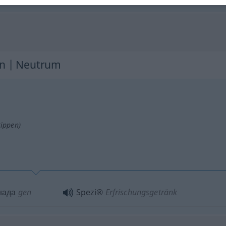
g
nin | Neutrum
tippen)
нада
gen
Spezi®
Erfrischungsgetränk