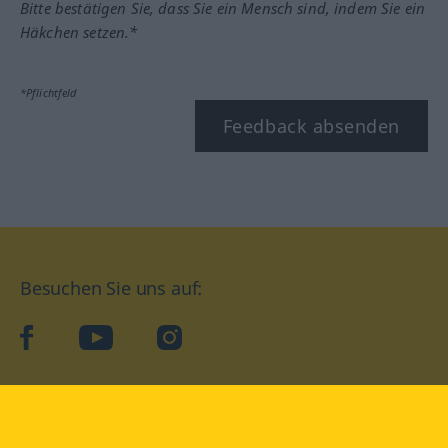
Bitte bestätigen Sie, dass Sie ein Mensch sind, indem Sie ein
Häkchen setzen.*
*Pflichtfeld
Feedback absenden
Besuchen Sie uns auf:
facebook
YouTube
Instagram