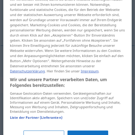
und wir besser mit Ihnen kommunizieren können. Notwendige,
funktionale und statistische Cookies, die für den Betrieb der Webseite
Übersicht aller Übersetzungen
und der statistischen Auswertung unserer Webseite erforderlich sind,
(Für mehr Details die Übersetzung anklicken/antippen)
werden auf Grundlage unserer Vorauswahl immer auf Ihrem Endgerät
gespeichert. Marketing-Cookies und Cookies, die der Bereitstellung
personalisierter Werbung dienen, werden nur gespeichert, wenn Sie uns
товарищ
durch einen Klick auf den „Akzeptieren“-Button Ihr Einverständnis
geben. Klicken Sie ansonsten auf „Fortfahren ohne Akzeptieren“. Sie
können Ihre Einwilligung jederzeit für zukünftige Besuche unserer
Webseite widerrufen. Wenn Sie weitere Informationen zu den Cookies
und den Anpassungsmöglichkeiten möchten, klicken Sie einfach auf den
Button „Mehr Optionen“. Weitergehende Hinweise zu der
товарищ
Genosse
Datenverarbeitung entnehmen Sie ansonsten unserer
Datenschutzerklärung
. Hier finden Sie unser
Impressum
.
Wir und unsere Partner verarbeiten Daten, um
Synonyme für "Genosse"
Folgendes bereitzustellen:
Genaue Geolocation-Daten verwenden. Geräteeigenschaften zur
Identifikation aktiv abfragen. Speichern von und/oder Zugriff auf
Informationen auf einem Gerät. Personalisierte Werbung und Inhalte,
Genossenschaftler
Messung von Werbung und Inhalten, Zielgruppenforschung und
Entwicklung von Dienstleistungen.
Liste der Partner (Lieferanten)
Kollege
,
Sozius (fachspr.)
,
Kamerad