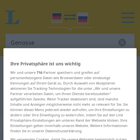
Ihre Privatsphäre ist uns wichtig
Deutsch-Russisch Wörterbuch
Genosse
Wir und unsere
716
-Partner speichern und greifen auf
Deutsch-Russisch Übersetzung für
personenbezogene Daten wie Browserdaten oder eindeutige
Kennungen auf Ihrem Gerät zu. Durch Auswahl von Akzeptieren
"Genosse"
aktivieren Sie Tracking-Technologien für die unter „Wir und unsere
Partner verarbeiten Daten, um Ihnen Dienste bereitzustellen“
aufgeführten Zwecke. Wenn Tracker deaktiviert sind, sind manche
"Genosse" Russisch Übersetzung
Inhalte und Anzeigen möglicherweise nicht mehr so relevant für Sie. Sie
können dieses Menü jederzeit wieder aufrufen, um Ihre Einstellungen zu
ändern oder Ihre Einwilligung zu widerrufen, indem Sie auf den Link
Privatsphäre-Einstellungen am unteren Rand der Webseite klicken. Ihre
„Genosse“
: maskulin
Einstellungen gelten innerhalb unseres Website. Weitere Informationen
finden Sie in unserer Datenschutzerklärung.
Genosse
m
Wir verwenden Cookies, damit Sie unsere Webseite bestmöglich nutzen