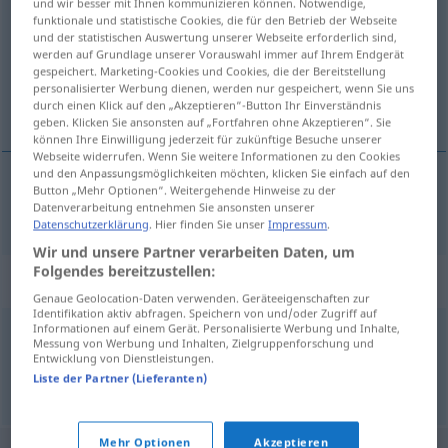
und wir besser mit Ihnen kommunizieren können. Notwendige,
funktionale und statistische Cookies, die für den Betrieb der Webseite
Übersicht aller Übersetzungen
und der statistischen Auswertung unserer Webseite erforderlich sind,
werden auf Grundlage unserer Vorauswahl immer auf Ihrem Endgerät
(Für mehr Details die Übersetzung anklicken/antippen)
gespeichert. Marketing-Cookies und Cookies, die der Bereitstellung
personalisierter Werbung dienen, werden nur gespeichert, wenn Sie uns
всe. равно, и без того
durch einen Klick auf den „Akzeptieren“-Button Ihr Einverständnis
geben. Klicken Sie ansonsten auf „Fortfahren ohne Akzeptieren“. Sie
können Ihre Einwilligung jederzeit für zukünftige Besuche unserer
Webseite widerrufen. Wenn Sie weitere Informationen zu den Cookies
und den Anpassungsmöglichkeiten möchten, klicken Sie einfach auf den
Button „Mehr Optionen“. Weitergehende Hinweise zu der
всё
равно
, и без
того
sowieso
Datenverarbeitung entnehmen Sie ansonsten unserer
Datenschutzerklärung
. Hier finden Sie unser
Impressum
.
Wir und unsere Partner verarbeiten Daten, um
Folgendes bereitzustellen:
Synonyme für "sowieso"
Genaue Geolocation-Daten verwenden. Geräteeigenschaften zur
Identifikation aktiv abfragen. Speichern von und/oder Zugriff auf
Informationen auf einem Gerät. Personalisierte Werbung und Inhalte,
Messung von Werbung und Inhalten, Zielgruppenforschung und
ohnehin
,
bereits
,
schon
,
ohnedies
,
allemal
,
eh (ugs.)
Entwicklung von Dienstleistungen.
Liste der Partner (Lieferanten)
© OpenThesaurus.de
Mehr Optionen
Akzeptieren