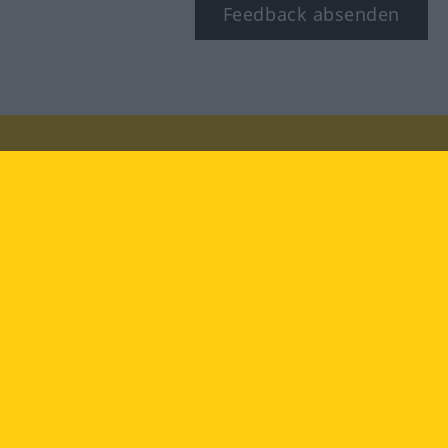
Feedback absenden
Besuchen Sie uns auf:
facebook
YouTube
Instagram
Langenscheidt
NUTZUNGSBEDINGUNGEN
DATENSCHUTZBESTIMMUNGEN