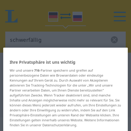
Deutsch-Russisch Wörterbuch
schwerfällig
Ihre Privatsphäre ist uns wichtig
Deutsch-Russisch Übersetzung für
Wir und unsere
716
-Partner speichern und greifen auf
personenbezogene Daten wie Browserdaten oder eindeutige
"schwerfällig"
Kennungen auf Ihrem Gerät zu. Durch Auswahl von Akzeptieren
aktivieren Sie Tracking-Technologien für die unter „Wir und unsere
Partner verarbeiten Daten, um Ihnen Dienste bereitzustellen“
aufgeführten Zwecke. Wenn Tracker deaktiviert sind, sind manche
"schwerfällig" Russisch
Inhalte und Anzeigen möglicherweise nicht mehr so relevant für Sie. Sie
können dieses Menü jederzeit wieder aufrufen, um Ihre Einstellungen zu
Übersetzung
ändern oder Ihre Einwilligung zu widerrufen, indem Sie auf den Link
Privatsphäre-Einstellungen am unteren Rand der Webseite klicken. Ihre
Einstellungen gelten innerhalb unseres Website. Weitere Informationen
„schwerfällig“
finden Sie in unserer Datenschutzerklärung.