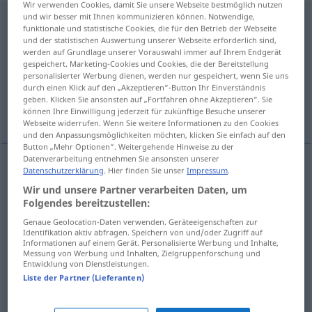
Wir verwenden Cookies, damit Sie unsere Webseite bestmöglich nutzen
und wir besser mit Ihnen kommunizieren können. Notwendige,
schwerfällig
funktionale und statistische Cookies, die für den Betrieb der Webseite
und der statistischen Auswertung unserer Webseite erforderlich sind,
Übersicht aller Übersetzungen
werden auf Grundlage unserer Vorauswahl immer auf Ihrem Endgerät
gespeichert. Marketing-Cookies und Cookies, die der Bereitstellung
(Für mehr Details die Übersetzung anklicken/antippen)
personalisierter Werbung dienen, werden nur gespeichert, wenn Sie uns
durch einen Klick auf den „Akzeptieren“-Button Ihr Einverständnis
неповоротлив\ый, неуклюж\ий, тяжe.лый,
geben. Klicken Sie ansonsten auf „Fortfahren ohne Akzeptieren“. Sie
тяжеловесный
können Ihre Einwilligung jederzeit für zukünftige Besuche unserer
Webseite widerrufen. Wenn Sie weitere Informationen zu den Cookies
und den Anpassungsmöglichkeiten möchten, klicken Sie einfach auf den
Button „Mehr Optionen“. Weitergehende Hinweise zu der
Datenverarbeitung entnehmen Sie ansonsten unserer
Datenschutzerklärung
. Hier finden Sie unser
Impressum
.
неповоротлив\ый
schwerfällig
Wir und unsere Partner verarbeiten Daten, um
Folgendes bereitzustellen:
неуклюж\ий
schwerfällig
ungeschickt
Genaue Geolocation-Daten verwenden. Geräteeigenschaften zur
Identifikation aktiv abfragen. Speichern von und/oder Zugriff auf
Informationen auf einem Gerät. Personalisierte Werbung und Inhalte,
тяжёлый
,
-ёл -ела
schwerfällig
Stil
Messung von Werbung und Inhalten, Zielgruppenforschung und
Entwicklung von Dienstleistungen.
Liste der Partner (Lieferanten)
тяжеловесный
, -ен
schwerfällig
Rede, Ausdruck