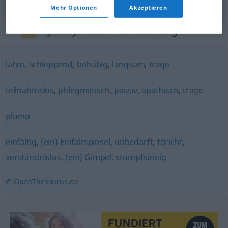
Mehr Optionen
Akzeptieren
Synonyme für "schwerfällig"
lahm
,
schleppend
,
behäbig
,
langsam
,
träge
teilnahmslos
,
phlegmatisch
,
passiv
,
apathisch
,
träge
plump
einfältig
,
(ein) Einfaltspinsel
,
unbedarft
,
töricht
,
verständnislos
,
(ein) Gimpel
,
stumpfsinnig
© OpenThesaurus.de