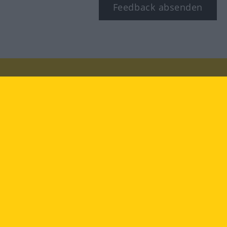
Feedback absenden
Besuchen Sie uns auf:
facebook
YouTube
Instagram
Langenscheidt
NUTZUNGSBEDINGUNGEN
DATENSCHUTZBESTIMMUNGEN