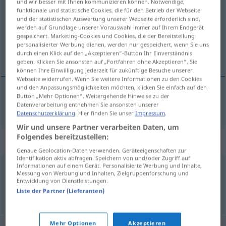
und wir besser mit Ihnen kommunizieren können. Notwendige,
funktionale und statistische Cookies, die für den Betrieb der Webseite
Übersicht aller Übersetzungen
und der statistischen Auswertung unserer Webseite erforderlich sind,
werden auf Grundlage unserer Vorauswahl immer auf Ihrem Endgerät
(Für mehr Details die Übersetzung anklicken/antippen)
gespeichert. Marketing-Cookies und Cookies, die der Bereitstellung
personalisierter Werbung dienen, werden nur gespeichert, wenn Sie uns
апатичный
durch einen Klick auf den „Akzeptieren“-Button Ihr Einverständnis
geben. Klicken Sie ansonsten auf „Fortfahren ohne Akzeptieren“. Sie
können Ihre Einwilligung jederzeit für zukünftige Besuche unserer
Webseite widerrufen. Wenn Sie weitere Informationen zu den Cookies
und den Anpassungsmöglichkeiten möchten, klicken Sie einfach auf den
Button „Mehr Optionen“. Weitergehende Hinweise zu der
апатичный
, -ен
apathisch
Datenverarbeitung entnehmen Sie ansonsten unserer
Datenschutzerklärung
. Hier finden Sie unser
Impressum
.
Wir und unsere Partner verarbeiten Daten, um
Folgendes bereitzustellen:
Synonyme für "apathisch"
Genaue Geolocation-Daten verwenden. Geräteeigenschaften zur
Identifikation aktiv abfragen. Speichern von und/oder Zugriff auf
Informationen auf einem Gerät. Personalisierte Werbung und Inhalte,
Messung von Werbung und Inhalten, Zielgruppenforschung und
teilnahmslos
,
phlegmatisch
,
schwerfällig
,
passiv
,
träge
Entwicklung von Dienstleistungen.
Liste der Partner (Lieferanten)
© OpenThesaurus.de
Mehr Optionen
Akzeptieren