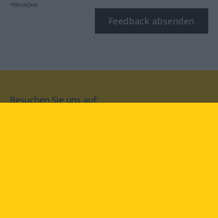
*Pflichtfeld
Feedback absenden
Besuchen Sie uns auf:
facebook
YouTube
Instagram
Langenscheidt
NUTZUNGSBEDINGUNGEN