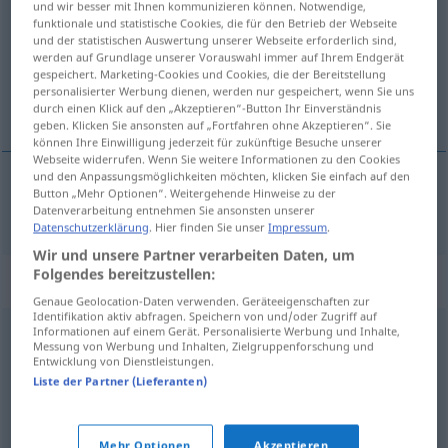
und wir besser mit Ihnen kommunizieren können. Notwendige,
funktionale und statistische Cookies, die für den Betrieb der Webseite
Übersicht aller Übersetzungen
und der statistischen Auswertung unserer Webseite erforderlich sind,
werden auf Grundlage unserer Vorauswahl immer auf Ihrem Endgerät
(Für mehr Details die Übersetzung anklicken/antippen)
gespeichert. Marketing-Cookies und Cookies, die der Bereitstellung
personalisierter Werbung dienen, werden nur gespeichert, wenn Sie uns
пуглив\ый
durch einen Klick auf den „Akzeptieren“-Button Ihr Einverständnis
geben. Klicken Sie ansonsten auf „Fortfahren ohne Akzeptieren“. Sie
können Ihre Einwilligung jederzeit für zukünftige Besuche unserer
Webseite widerrufen. Wenn Sie weitere Informationen zu den Cookies
und den Anpassungsmöglichkeiten möchten, klicken Sie einfach auf den
Button „Mehr Optionen“. Weitergehende Hinweise zu der
пуглив\ый
schreckhaft
Datenverarbeitung entnehmen Sie ansonsten unserer
Datenschutzerklärung
. Hier finden Sie unser
Impressum
.
Wir und unsere Partner verarbeiten Daten, um
Folgendes bereitzustellen:
Synonyme für "schreckhaft"
Genaue Geolocation-Daten verwenden. Geräteeigenschaften zur
Identifikation aktiv abfragen. Speichern von und/oder Zugriff auf
Informationen auf einem Gerät. Personalisierte Werbung und Inhalte,
Messung von Werbung und Inhalten, Zielgruppenforschung und
kirre (ugs.)
,
aufgeregt
,
ruhelos
,
gereizt
,
zappelig (ugs.)
,
Entwicklung von Dienstleistungen.
(ganz) durcheinander (ugs.)
,
erregt
,
fieberhaft
,
Liste der Partner (Lieferanten)
aufgekratzt (ugs.)
,
nervös
,
unruhig
Mehr Optionen
Akzeptieren