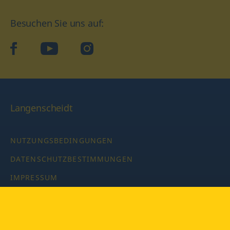
Besuchen Sie uns auf:
facebook
YouTube
Instagram
Langenscheidt
NUTZUNGSBEDINGUNGEN
DATENSCHUTZBESTIMMUNGEN
IMPRESSUM
PRIVATSPHÄRE-EINSTELLUNGEN
LATEINWÖRTERBUCH MIT CODE