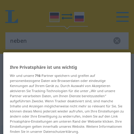
Deutsch-Russisch Wörterbuch
neben
Ihre Privatsphäre ist uns wichtig
Deutsch-Russisch Übersetzung für
Wir und unsere
716
-Partner speichern und greifen auf
"neben"
personenbezogene Daten wie Browserdaten oder eindeutige
Kennungen auf Ihrem Gerät zu. Durch Auswahl von Akzeptieren
aktivieren Sie Tracking-Technologien für die unter „Wir und unsere
Partner verarbeiten Daten, um Ihnen Dienste bereitzustellen“
"neben" Russisch Übersetzung
aufgeführten Zwecke. Wenn Tracker deaktiviert sind, sind manche
Inhalte und Anzeigen möglicherweise nicht mehr so relevant für Sie. Sie
können dieses Menü jederzeit wieder aufrufen, um Ihre Einstellungen zu
„neben“
: Präposition
ändern oder Ihre Einwilligung zu widerrufen, indem Sie auf den Link
Privatsphäre-Einstellungen am unteren Rand der Webseite klicken. Ihre
Einstellungen gelten innerhalb unseres Website. Weitere Informationen
finden Sie in unserer Datenschutzerklärung.
neben
präp