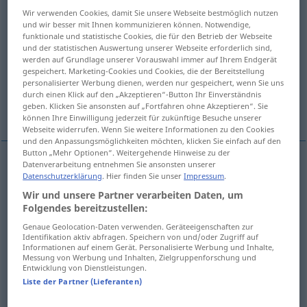
Wir verwenden Cookies, damit Sie unsere Webseite bestmöglich nutzen
Übersicht aller Übersetzungen
und wir besser mit Ihnen kommunizieren können. Notwendige,
funktionale und statistische Cookies, die für den Betrieb der Webseite
(Für mehr Details die Übersetzung anklicken/antippen)
und der statistischen Auswertung unserer Webseite erforderlich sind,
werden auf Grundlage unserer Vorauswahl immer auf Ihrem Endgerät
возле, у, около
возле, рядом с
gespeichert. Marketing-Cookies und Cookies, die der Bereitstellung
personalisierter Werbung dienen, werden nur gespeichert, wenn Sie uns
durch einen Klick auf den „Akzeptieren“-Button Ihr Einverständnis
geben. Klicken Sie ansonsten auf „Fortfahren ohne Akzeptieren“. Sie
наряду с, кроме
können Ihre Einwilligung jederzeit für zukünftige Besuche unserer
Webseite widerrufen. Wenn Sie weitere Informationen zu den Cookies
und den Anpassungsmöglichkeiten möchten, klicken Sie einfach auf den
Button „Mehr Optionen“. Weitergehende Hinweise zu der
Datenverarbeitung entnehmen Sie ansonsten unserer
Datenschutzerklärung
. Hier finden Sie unser
Impressum
.
возле
gen
neben
wo?
Wir und unsere Partner verarbeiten Daten, um
Folgendes bereitzustellen:
у
gen
neben
wo?
Genaue Geolocation-Daten verwenden. Geräteeigenschaften zur
Identifikation aktiv abfragen. Speichern von und/oder Zugriff auf
около
gen
neben
wo?
Informationen auf einem Gerät. Personalisierte Werbung und Inhalte,
Messung von Werbung und Inhalten, Zielgruppenforschung und
Entwicklung von Dienstleistungen.
Liste der Partner (Lieferanten)