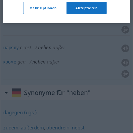
возле
gen
neben
wohin?
Mehr Optionen
Akzeptieren
рядом
с
inst
neben
wohin?
наряду
с
inst
neben
außer
кроме
gen
neben
außer
Synonyme für "neben"
dagegen (ugs.)
zudem
,
außerdem
,
obendrein
,
nebst