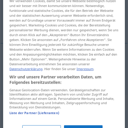
Wir verwenden Cookies, damit Sie unsere Webseite bestmöglich nutzen
und wir besser mit Ihnen kommunizieren können. Notwendige,
Übersicht aller Übersetzungen
funktionale und statistische Cookies, die für den Betrieb der Webseite
und der statistischen Auswertung unserer Webseite erforderlich sind,
(Für mehr Details die Übersetzung anklicken/antippen)
werden auf Grundlage unserer Vorauswahl immer auf Ihrem Endgerät
gespeichert. Marketing-Cookies und Cookies, die der Bereitstellung
мораль, нравственность
personalisierter Werbung dienen, werden nur gespeichert, wenn Sie uns
durch einen Klick auf den „Akzeptieren“-Button Ihr Einverständnis
geben. Klicken Sie ansonsten auf „Fortfahren ohne Akzeptieren“. Sie
können Ihre Einwilligung jederzeit für zukünftige Besuche unserer
Webseite widerrufen. Wenn Sie weitere Informationen zu den Cookies
und den Anpassungsmöglichkeiten möchten, klicken Sie einfach auf den
мораль
Moral
Button „Mehr Optionen“. Weitergehende Hinweise zu der
Datenverarbeitung entnehmen Sie ansonsten unserer
Datenschutzerklärung
. Hier finden Sie unser
Impressum
.
нравственность
Moral
Wir und unsere Partner verarbeiten Daten, um
Folgendes bereitzustellen:
Genaue Geolocation-Daten verwenden. Geräteeigenschaften zur
Identifikation aktiv abfragen. Speichern von und/oder Zugriff auf
Informationen auf einem Gerät. Personalisierte Werbung und Inhalte,
Beispielsätze für "Moral"
Messung von Werbung und Inhalten, Zielgruppenforschung und
Entwicklung von Dienstleistungen.
Liste der Partner (Lieferanten)
Moral
predigen
читать
мораль