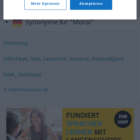
Mehr Optionen
Akzeptieren
Synonyme für "Moral"
Stimmung
Sittlichkeit
,
Sitte
,
Lauterkeit
,
Anstand
,
Anständigkeit
Ethik
,
Sittlichkeit
© OpenThesaurus.de