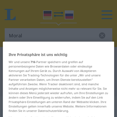
Ihre Privatsphäre ist uns wichtig
Deutsch-Russisch Wörterbuch
Moral
Wir und unsere
716
-Partner speichern und greifen auf
Deutsch-Russisch Übersetzung für
personenbezogene Daten wie Browserdaten oder eindeutige
"Moral"
Kennungen auf Ihrem Gerät zu. Durch Auswahl von Akzeptieren
aktivieren Sie Tracking-Technologien für die unter „Wir und unsere
Partner verarbeiten Daten, um Ihnen Dienste bereitzustellen“
aufgeführten Zwecke. Wenn Tracker deaktiviert sind, sind manche
"Moral" Russisch Übersetzung
Inhalte und Anzeigen möglicherweise nicht mehr so relevant für Sie. Sie
können dieses Menü jederzeit wieder aufrufen, um Ihre Einstellungen zu
ändern oder Ihre Einwilligung zu widerrufen, indem Sie auf den Link
„Moral“
: feminin
Privatsphäre-Einstellungen am unteren Rand der Webseite klicken. Ihre
Einstellungen gelten innerhalb unseres Website. Weitere Informationen
finden Sie in unserer Datenschutzerklärung.
Moral
f