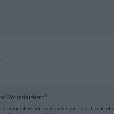
h?
ine Wörterbüchern?
hler aufgefallen oder wollen Sie uns einfach mal lob