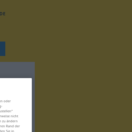
DE
en oder
g-
ustellen“
rweise nicht
en zu ändern
eren Rand der
den Sie in