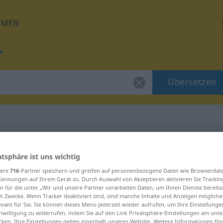
HMEN
Übersetzen
 für "Lkw"
atsphäre ist uns wichtig
sere
716
-Partner speichern und greifen auf personenbezogene Daten wie Browserdat
Kennungen auf Ihrem Gerät zu. Durch Auswahl von Akzeptieren aktivieren Sie Trackin
n für die unter „Wir und unsere Partner verarbeiten Daten, um Ihnen Dienste bereitz
n Zwecke. Wenn Tracker deaktiviert sind, sind manche Inhalte und Anzeigen mögliche
evant für Sie. Sie können dieses Menü jederzeit wieder aufrufen, um Ihre Einstellung
ng
inwilligung zu widerrufen, indem Sie auf den Link Privatsphäre-Einstellungen am unt
cken. Ihre Einstellungen gelten innerhalb unseres Website. Weitere Informationen fin