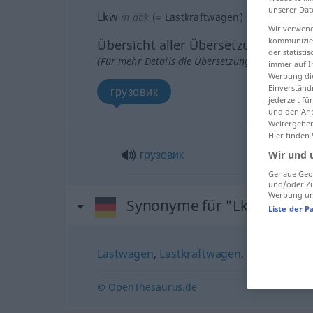
unserer Dat
Lkw
m
abk
(=
Lastkraftwagen
)
Wir verwend
kommunizier
Übersicht aller Übersetzungen
der statist
(Für mehr Details die Übersetzung anklicken/an
immer auf I
Werbung die
Einverständ
грузовик
jederzeit f
und den Anp
Weitergehen
Hier finden
грузовик
Wir und 
Genaue Geol
und/oder Zu
Werbung und
Synonyme für "Lkw"
Liste der P
Lastwagen
,
Lastkraftwagen
,
Lastzug
,
Las
© OpenThesaurus.de