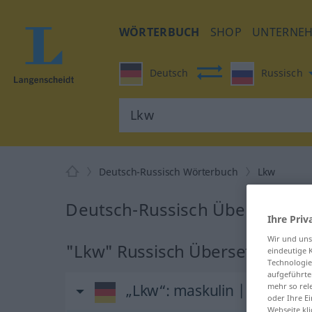
WÖRTERBUCH
SHOP
UNTERNE
Deutsch
Russisch
Deutsch-Russisch Wörterbuch
Lkw
Deutsch-Russisch Übersetzung
Ihre Priv
Wir und un
"Lkw" Russisch Übersetzung
eindeutige 
Technologie
aufgeführte
mehr so rel
„Lkw“
: maskulin | Abkürzu
oder Ihre E
Webseite kli