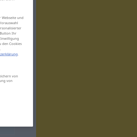
er Webseite und
 Vorauswahl
sonalisierter
Button Ihr
Einwilligung
zu den Cookies
.
zerklärung
.
eichern von
sung von