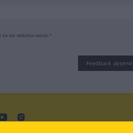
m Sie ein Häkchen setzen.*
Feedback absend
ook
YouTube
Instagram