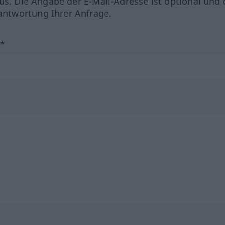
us. Die Angabe der E-Mail-Adresse ist optional und 
ntwortung Ihrer Anfrage.
?*