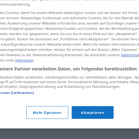
enschutzerklärung.
en Cookies, damit Sie unsere Webseite bestmöglich nutzen und wir besser mit Ihnen
en können. Notwendige, funktionale und statistische Cookies, die für den Betrieb d
ischen Auswertung unserer Webseite erforderlich sind, werden auf Grundlage unserer
tippen)
hrem Endgerät gespeichert. Marketing-Cookies und Cookies, die der Bereitstellung per
nen, werden nur gespeichert, wenn Sie uns durch einen Klick auf den „Akzeptieren“-
nis geben. Klicken Sie ansonsten auf „Fortfahren ohne Akzeptieren“. Sie können Ihre 
ür zukünftige Besuche unserer Webseite widerrufen. Wenn Sie weitere Informationen 
assungsmöglichkeiten möchten, klicken Sie einfach auf den Button „Mehr Optionen“
de Hinweise zu der Datenverarbeitung entnehmen Sie ansonsten unserer
Datenschut
 Sie unser
Impressum
.
Lkw
unsere Partner verarbeiten Daten, um Folgendes bereitzustellen:
ocation-Daten verwenden. Geräteeigenschaften zur Identifikation aktiv abfragen. Sp
griff auf Informationen auf einem Gerät. Personalisierte Werbung und Inhalte, Mes
 Inhalten, Zielgruppenforschung und Entwicklung von Dienstleistungen.
artner (Lieferanten)
ter (ugs.)
Mehr Optionen
Akzeptieren