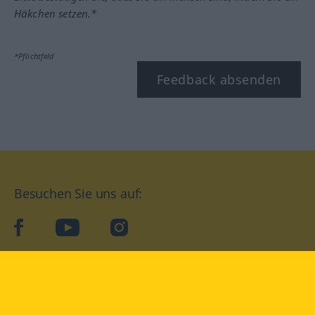
Häkchen setzen.*
*Pflichtfeld
Feedback absenden
Besuchen Sie uns auf:
facebook
YouTube
Instagram
Langenscheidt