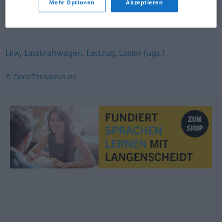
Mehr Optionen
Akzeptieren
Synonyme für "Lastwagen"
Lkw
,
Lastkraftwagen
,
Lastzug
,
Laster (ugs.)
© OpenThesaurus.de