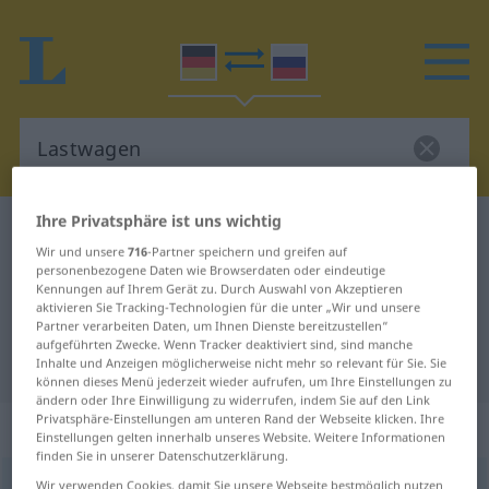
Ihre Privatsphäre ist uns wichtig
Deutsch-Russisch Wörterbuch
Lastwagen
Wir und unsere
716
-Partner speichern und greifen auf
Deutsch-Russisch Übersetzung für
personenbezogene Daten wie Browserdaten oder eindeutige
Kennungen auf Ihrem Gerät zu. Durch Auswahl von Akzeptieren
"Lastwagen"
aktivieren Sie Tracking-Technologien für die unter „Wir und unsere
Partner verarbeiten Daten, um Ihnen Dienste bereitzustellen“
aufgeführten Zwecke. Wenn Tracker deaktiviert sind, sind manche
"Lastwagen" Russisch Übersetzung
Inhalte und Anzeigen möglicherweise nicht mehr so relevant für Sie. Sie
können dieses Menü jederzeit wieder aufrufen, um Ihre Einstellungen zu
ändern oder Ihre Einwilligung zu widerrufen, indem Sie auf den Link
Privatsphäre-Einstellungen am unteren Rand der Webseite klicken. Ihre
„Lastwagen“
: maskulin
Einstellungen gelten innerhalb unseres Website. Weitere Informationen
finden Sie in unserer Datenschutzerklärung.
Lastwagen
Wir verwenden Cookies, damit Sie unsere Webseite bestmöglich nutzen
m