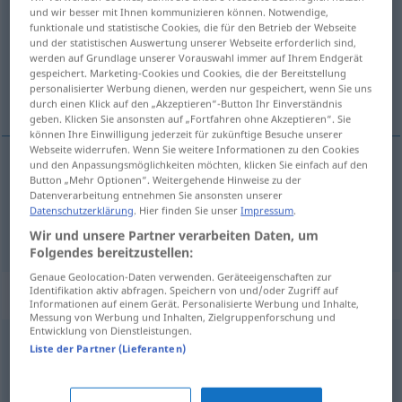
und wir besser mit Ihnen kommunizieren können. Notwendige,
funktionale und statistische Cookies, die für den Betrieb der Webseite
Übersicht aller Übersetzungen
und der statistischen Auswertung unserer Webseite erforderlich sind,
(Für mehr Details die Übersetzung anklicken/antippen)
werden auf Grundlage unserer Vorauswahl immer auf Ihrem Endgerät
gespeichert. Marketing-Cookies und Cookies, die der Bereitstellung
personalisierter Werbung dienen, werden nur gespeichert, wenn Sie uns
грузовой автомобиль, грузовик
durch einen Klick auf den „Akzeptieren“-Button Ihr Einverständnis
geben. Klicken Sie ansonsten auf „Fortfahren ohne Akzeptieren“. Sie
können Ihre Einwilligung jederzeit für zukünftige Besuche unserer
Webseite widerrufen. Wenn Sie weitere Informationen zu den Cookies
und den Anpassungsmöglichkeiten möchten, klicken Sie einfach auf den
Button „Mehr Optionen“. Weitergehende Hinweise zu der
грузовой
автомобиль
Lastwagen
Datenverarbeitung entnehmen Sie ansonsten unserer
Datenschutzerklärung
. Hier finden Sie unser
Impressum
.
грузовик
Lastwagen
Wir und unsere Partner verarbeiten Daten, um
Folgendes bereitzustellen:
Genaue Geolocation-Daten verwenden. Geräteeigenschaften zur
Identifikation aktiv abfragen. Speichern von und/oder Zugriff auf
Beispielsätze für "Lastwagen"
Informationen auf einem Gerät. Personalisierte Werbung und Inhalte,
Messung von Werbung und Inhalten, Zielgruppenforschung und
Entwicklung von Dienstleistungen.
Liste der Partner (Lieferanten)
das
Pferd
scheute vor dem Lastwagen
лошадь
испугалась грузовика