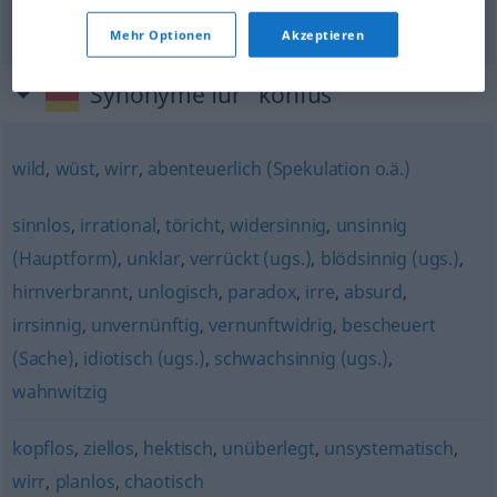
Mehr Optionen
Akzeptieren
Synonyme für "konfus"
wild
,
wüst
,
wirr
,
abenteuerlich (Spekulation o.ä.)
sinnlos
,
irrational
,
töricht
,
widersinnig
,
unsinnig
(Hauptform)
,
unklar
,
verrückt (ugs.)
,
blödsinnig (ugs.)
,
hirnverbrannt
,
unlogisch
,
paradox
,
irre
,
absurd
,
irrsinnig
,
unvernünftig
,
vernunftwidrig
,
bescheuert
(Sache)
,
idiotisch (ugs.)
,
schwachsinnig (ugs.)
,
wahnwitzig
kopflos
,
ziellos
,
hektisch
,
unüberlegt
,
unsystematisch
,
wirr
,
planlos
,
chaotisch