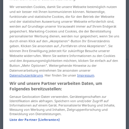
Wir verwenden Cookies, damit Sie unsere Webseite bestmöglich nutzen
Übersicht aller Übersetzungen
und wir besser mit Ihnen kommunizieren können. Notwendige,
funktionale und statistische Cookies, die für den Betrieb der Webseite
(Für mehr Details die Übersetzung anklicken/antippen)
und der statistischen Auswertung unserer Webseite erforderlich sind,
werden auf Grundlage unserer Vorauswahl immer auf Ihrem Endgerät
сбивчив\ый, неясный
gespeichert. Marketing-Cookies und Cookies, die der Bereitstellung
personalisierter Werbung dienen, werden nur gespeichert, wenn Sie uns
durch einen Klick auf den „Akzeptieren“-Button Ihr Einverständnis
смущe.нный, сконфуженный
geben. Klicken Sie ansonsten auf „Fortfahren ohne Akzeptieren“. Sie
können Ihre Einwilligung jederzeit für zukünftige Besuche unserer
Webseite widerrufen. Wenn Sie weitere Informationen zu den Cookies
und den Anpassungsmöglichkeiten möchten, klicken Sie einfach auf den
Button „Mehr Optionen“. Weitergehende Hinweise zu der
Datenverarbeitung entnehmen Sie ansonsten unserer
сбивчив\ый
konfus
verworren, unklar
Datenschutzerklärung
. Hier finden Sie unser
Impressum
.
Wir und unsere Partner verarbeiten Daten, um
Folgendes bereitzustellen:
неясный
, -ен, -на, -o
konfus
verworren, unklar
Genaue Geolocation-Daten verwenden. Geräteeigenschaften zur
Identifikation aktiv abfragen. Speichern von und/oder Zugriff auf
Informationen auf einem Gerät. Personalisierte Werbung und Inhalte,
смущённый
,
-ён, -ена
konfus
Person
Messung von Werbung und Inhalten, Zielgruppenforschung und
Entwicklung von Dienstleistungen.
Liste der Partner (Lieferanten)
сконфуженный
konfus
Person
UMG