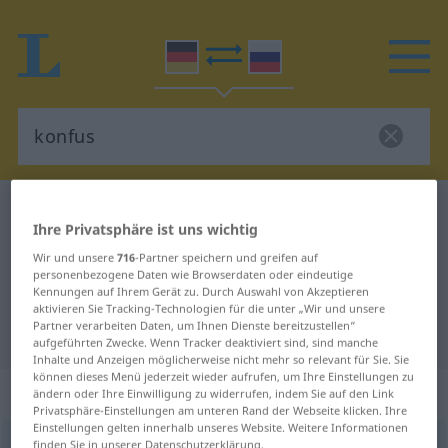
Deutsch-Russisch Wörterbuch
konfus
Ihre Privatsphäre ist uns wichtig
Deutsch-Russisch Übersetzung für
Wir und unsere
716
-Partner speichern und greifen auf
"konfus"
personenbezogene Daten wie Browserdaten oder eindeutige
Kennungen auf Ihrem Gerät zu. Durch Auswahl von Akzeptieren
aktivieren Sie Tracking-Technologien für die unter „Wir und unsere
Partner verarbeiten Daten, um Ihnen Dienste bereitzustellen“
"konfus" Russisch Übersetzung
aufgeführten Zwecke. Wenn Tracker deaktiviert sind, sind manche
Inhalte und Anzeigen möglicherweise nicht mehr so relevant für Sie. Sie
können dieses Menü jederzeit wieder aufrufen, um Ihre Einstellungen zu
„konfus“
ändern oder Ihre Einwilligung zu widerrufen, indem Sie auf den Link
Privatsphäre-Einstellungen am unteren Rand der Webseite klicken. Ihre
Einstellungen gelten innerhalb unseres Website. Weitere Informationen
konfus
finden Sie in unserer Datenschutzerklärung.