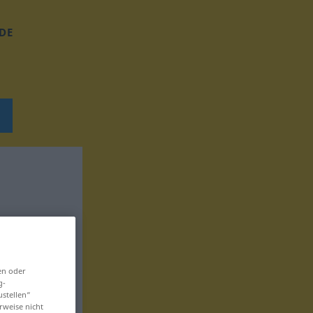
DE
en oder
g-
ustellen“
rweise nicht