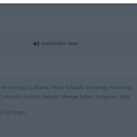
stehendes Heer
,
Armee (ugs.)
,
Masse
,
Wust
,
Schwall
,
Unmenge
,
Schwung
,
.)
,
Anzahl
,
Unzahl
,
Vielzahl
,
Menge
,
Schar
,
Schwarm
,
Fülle
l
,
Flut (ugs.)