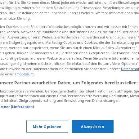
evant für Sie. Sie können dieses Menü jederzeit wieder aufrufen, um Ihre Einstellung
inwilligung zu widerrufen, indem Sie auf den Link Privatsphäre-Einstellungen am unt
cken. Ihre Einstellungen gelten innerhalb unseres Website. Weitere Informationen fin
enschutzerklärung.
tippen)
en Cookies, damit Sie unsere Webseite bestmöglich nutzen und wir besser mit Ihnen
en können. Notwendige, funktionale und statistische Cookies, die für den Betrieb d
ischen Auswertung unserer Webseite erforderlich sind, werden auf Grundlage unserer
ожество, масса
hrem Endgerät gespeichert. Marketing-Cookies und Cookies, die der Bereitstellung per
nen, werden nur gespeichert, wenn Sie uns durch einen Klick auf den „Akzeptieren“-
nis geben. Klicken Sie ansonsten auf „Fortfahren ohne Akzeptieren“. Sie können Ihre 
ür zukünftige Besuche unserer Webseite widerrufen. Wenn Sie weitere Informationen 
assungsmöglichkeiten möchten, klicken Sie einfach auf den Button „Mehr Optionen“
Heer
de Hinweise zu der Datenverarbeitung entnehmen Sie ansonsten unserer
Datenschut
 Sie unser
Impressum
.
unsere Partner verarbeiten Daten, um Folgendes bereitzustellen:
Heer
zu Land
ocation-Daten verwenden. Geräteeigenschaften zur Identifikation aktiv abfragen. Sp
griff auf Informationen auf einem Gerät. Personalisierte Werbung und Inhalte, Mes
 Inhalten, Zielgruppenforschung und Entwicklung von Dienstleistungen.
artner (Lieferanten)
stehendes Heer
Mehr Optionen
Akzeptieren
Heer
Menge
FIG