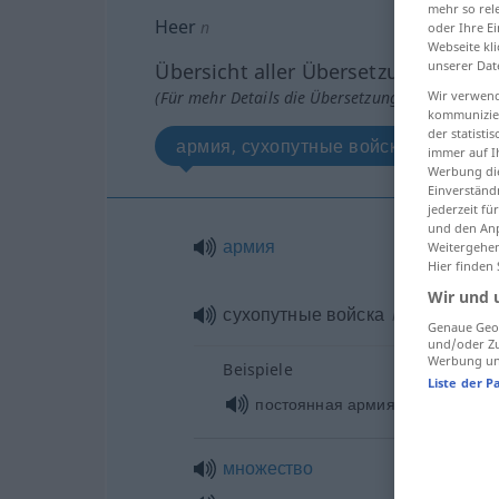
mehr so rel
Heer
n
oder Ihre E
Webseite kli
unserer Dat
Übersicht aller Übersetzungen
(Für mehr Details die Übersetzung anklicken/an
Wir verwend
kommunizier
der statist
армия, сухопутные войска
мн
immer auf I
Werbung die
Einverständ
jederzeit f
und den Anp
армия
Weitergehen
Hier finden
Wir und 
сухопутные войска
PL
Genaue Geol
und/oder Zu
Werbung und
Beispiele
Liste der P
постоянная армия
множество