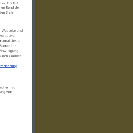
en zu ändern
eren Rand der
den Sie in
er Webseite und
 Vorauswahl
sonalisierter
Button Ihr
Einwilligung
zu den Cookies
.
zerklärung
.
eichern von
sung von