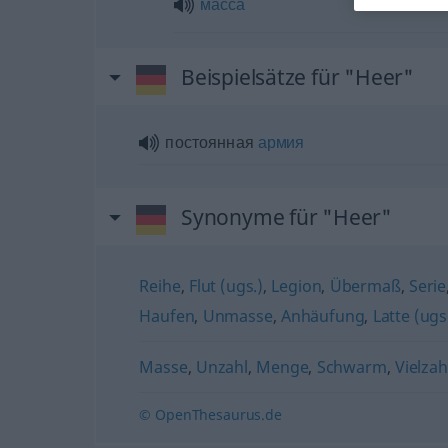
масса
Beispielsätze für "Heer"
постоянная
армия
Synonyme für "Heer"
Reihe
,
Flut (ugs.)
,
Legion
,
Übermaß
,
Serie
Haufen
,
Unmasse
,
Anhäufung
,
Latte (ugs
Masse
,
Unzahl
,
Menge
,
Schwarm
,
Vielzah
© OpenThesaurus.de