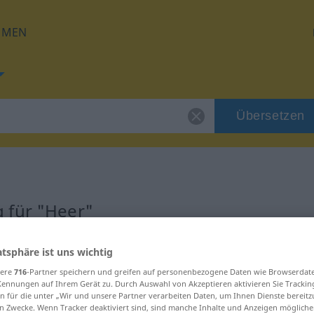
HMEN
Übersetzen
 für "Heer"
atsphäre ist uns wichtig
sere
716
-Partner speichern und greifen auf personenbezogene Daten wie Browserdat
Kennungen auf Ihrem Gerät zu. Durch Auswahl von Akzeptieren aktivieren Sie Trackin
n für die unter „Wir und unsere Partner verarbeiten Daten, um Ihnen Dienste bereitz
n Zwecke. Wenn Tracker deaktiviert sind, sind manche Inhalte und Anzeigen mögliche