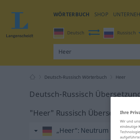
WÖRTERBUCH
SHOP
UNTERNE
Deutsch
Russisch
Deutsch-Russisch Wörterbuch
Heer
Deutsch-Russisch Übersetzung
"Heer" Russisch Übersetzung
Ihre Priv
Wir und un
eindeutige 
„Heer“
: Neutrum
Technologie
aufgeführte