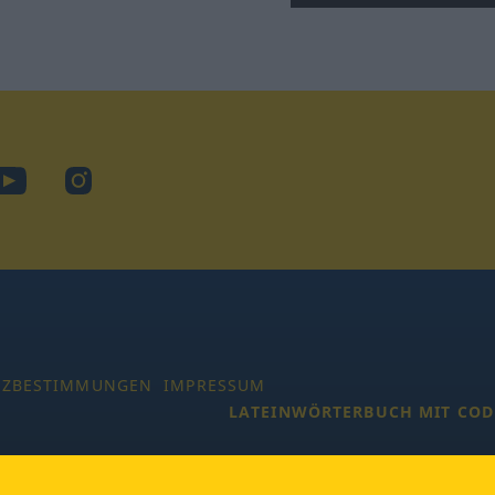
ook
YouTube
Instagram
TZBESTIMMUNGEN
IMPRESSUM
LATEINWÖRTERBUCH MIT COD
 Alle Rechte vorbehalten.