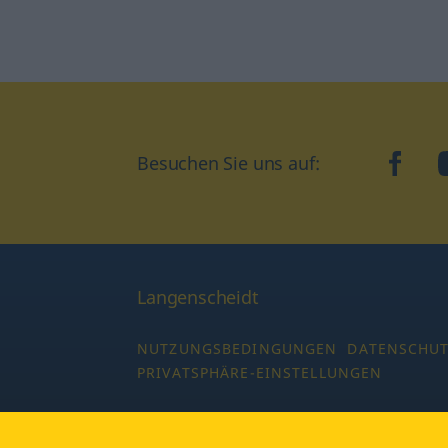
Besuchen Sie uns auf:
faceb
Langenscheidt
NUTZUNGSBEDINGUNGEN
DATENSCHU
PRIVATSPHÄRE-EINSTELLUNGEN
Copyright © 2026 PONS Langenscheidt GmbH,