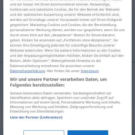
„Gedankenaustausch“
: maskulin
und wir besser mit Ihnen kommunizieren können. Notwendige,
funktionale und statistische Cookies, die für den Betrieb der Webseite
und der statistischen Auswertung unserer Webseite erforderlich sind,
Gedankenaustausch
m
werden auf Grundlage unserer Vorauswahl immer auf Ihrem Endgerät
gespeichert. Marketing-Cookies und Cookies, die der Bereitstellung
Übersicht aller Übersetzungen
personalisierter Werbung dienen, werden nur gespeichert, wenn Sie uns
(Für mehr Details die Übersetzung anklicken/antippen)
durch einen Klick auf den „Akzeptieren“-Button Ihr Einverständnis
geben. Klicken Sie ansonsten auf „Fortfahren ohne Akzeptieren“. Sie
können Ihre Einwilligung jederzeit für zukünftige Besuche unserer
обмен мыслями мнениями
Webseite widerrufen. Wenn Sie weitere Informationen zu den Cookies
und den Anpassungsmöglichkeiten möchten, klicken Sie einfach auf den
Button „Mehr Optionen“. Weitergehende Hinweise zu der
Datenverarbeitung entnehmen Sie ansonsten unserer
Datenschutzerklärung
. Hier finden Sie unser
Impressum
.
обмен
мыслями
od
мнениями
Wir und unsere Partner verarbeiten Daten, um
Folgendes bereitzustellen:
Gedankenaustausch
Genaue Geolocation-Daten verwenden. Geräteeigenschaften zur
Identifikation aktiv abfragen. Speichern von und/oder Zugriff auf
Informationen auf einem Gerät. Personalisierte Werbung und Inhalte,
Messung von Werbung und Inhalten, Zielgruppenforschung und
Synonyme für
Entwicklung von Dienstleistungen.
Liste der Partner (Lieferanten)
"Gedankenaustausch"