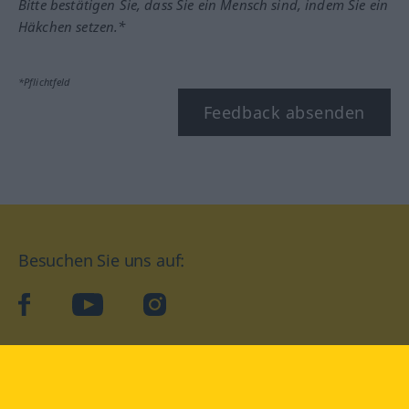
Bitte bestätigen Sie, dass Sie ein Mensch sind, indem Sie ein
Häkchen setzen.*
*Pflichtfeld
Feedback absenden
Besuchen Sie uns auf:
facebook
YouTube
Instagram