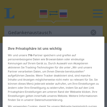
Ihre Privatsphäre ist uns wichtig
Deutsch-Russisch Wörterbuch
Wir und unsere
716
-Partner speichern und greifen auf
Gedankenaustausch
personenbezogene Daten wie Browserdaten oder eindeutige
Deutsch-Russisch Übersetzung für
Kennungen auf Ihrem Gerät zu. Durch Auswahl von Akzeptieren
aktivieren Sie Tracking-Technologien für die unter „Wir und unsere
"Gedankenaustausch"
Partner verarbeiten Daten, um Ihnen Dienste bereitzustellen“
aufgeführten Zwecke. Wenn Tracker deaktiviert sind, sind manche
Inhalte und Anzeigen möglicherweise nicht mehr so relevant für Sie. Sie
können dieses Menü jederzeit wieder aufrufen, um Ihre Einstellungen zu
"Gedankenaustausch" Russisch
ändern oder Ihre Einwilligung zu widerrufen, indem Sie auf den Link
Privatsphäre-Einstellungen am unteren Rand der Webseite klicken. Ihre
Übersetzung
Einstellungen gelten innerhalb unseres Website. Weitere Informationen
finden Sie in unserer Datenschutzerklärung.
Wir verwenden Cookies, damit Sie unsere Webseite bestmöglich nutzen