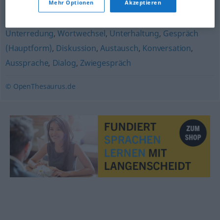
Mehr Optionen
Akzeptieren
Meinungsaustausch
,
Diskussion
,
Diskurs
Unterredung
,
Wortwechsel
,
Unterhaltung
,
Gespräch
(Hauptform)
,
Diskussion
,
Austausch
,
Konversation
,
Aussprache
,
Dialog
,
Zwiegespräch
© OpenThesaurus.de