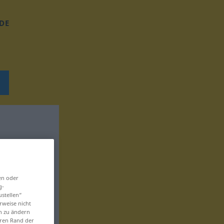
DE
en oder
g-
ustellen“
rweise nicht
en zu ändern
eren Rand der