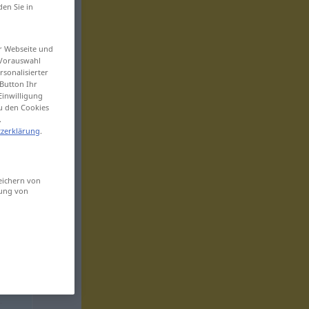
den Sie in
er Webseite und
 Vorauswahl
sonalisierter
Button Ihr
Einwilligung
zu den Cookies
.
zerklärung
.
eichern von
sung von