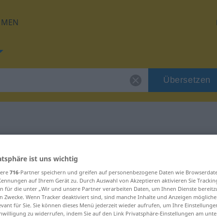
HMEN
Übersetzen
 für "Dialog"
atsphäre ist uns wichtig
sere
716
-Partner speichern und greifen auf personenbezogene Daten wie Browserdat
Kennungen auf Ihrem Gerät zu. Durch Auswahl von Akzeptieren aktivieren Sie Trackin
n für die unter „Wir und unsere Partner verarbeiten Daten, um Ihnen Dienste bereitz
n Zwecke. Wenn Tracker deaktiviert sind, sind manche Inhalte und Anzeigen mögliche
evant für Sie. Sie können dieses Menü jederzeit wieder aufrufen, um Ihre Einstellung
inwilligung zu widerrufen, indem Sie auf den Link Privatsphäre-Einstellungen am unt