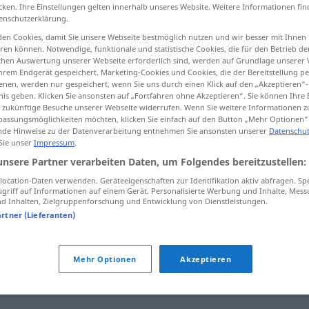
cken. Ihre Einstellungen gelten innerhalb unseres Website. Weitere Informationen fin
enschutzerklärung.
en Cookies, damit Sie unsere Webseite bestmöglich nutzen und wir besser mit Ihnen
en können. Notwendige, funktionale und statistische Cookies, die für den Betrieb d
tippen)
ischen Auswertung unserer Webseite erforderlich sind, werden auf Grundlage unserer
hrem Endgerät gespeichert. Marketing-Cookies und Cookies, die der Bereitstellung per
nen, werden nur gespeichert, wenn Sie uns durch einen Klick auf den „Akzeptieren“-
nis geben. Klicken Sie ansonsten auf „Fortfahren ohne Akzeptieren“. Sie können Ihre 
ür zukünftige Besuche unserer Webseite widerrufen. Wenn Sie weitere Informationen 
assungsmöglichkeiten möchten, klicken Sie einfach auf den Button „Mehr Optionen“
de Hinweise zu der Datenverarbeitung entnehmen Sie ansonsten unserer
Datenschut
 Sie unser
Impressum
.
Dialog
unsere Partner verarbeiten Daten, um Folgendes bereitzustellen:
ocation-Daten verwenden. Geräteeigenschaften zur Identifikation aktiv abfragen. Sp
griff auf Informationen auf einem Gerät. Personalisierte Werbung und Inhalte, Mes
 Inhalten, Zielgruppenforschung und Entwicklung von Dienstleistungen.
artner (Lieferanten)
Mehr Optionen
Akzeptieren
hebung
,
Umfrage