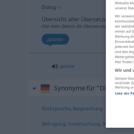
Webseite kli
Dialog
m
unserer Dat
Wir verwend
Übersicht aller Übersetzungen
kommunizier
(Für mehr Details die Übersetzung anklicken/an
der statist
immer auf I
Werbung die
диалог
Einverständ
jederzeit f
und den Anp
Weitergehen
Hier finden
диалог
Wir und 
Genaue Geol
und/oder Zu
Synonyme für "Dialog"
Werbung und
Liste der P
Rücksprache
,
Besprechung
Befragung
,
Untersuchung
,
Interview
,
Er