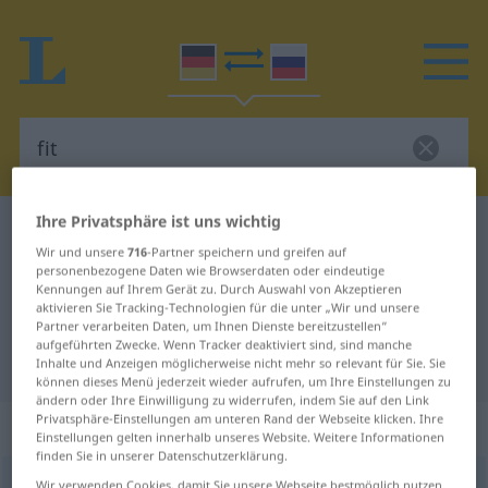
Ihre Privatsphäre ist uns wichtig
Deutsch-Russisch Wörterbuch
fit
Wir und unsere
716
-Partner speichern und greifen auf
Deutsch-Russisch Übersetzung für
personenbezogene Daten wie Browserdaten oder eindeutige
Kennungen auf Ihrem Gerät zu. Durch Auswahl von Akzeptieren
"fit"
aktivieren Sie Tracking-Technologien für die unter „Wir und unsere
Partner verarbeiten Daten, um Ihnen Dienste bereitzustellen“
aufgeführten Zwecke. Wenn Tracker deaktiviert sind, sind manche
"fit" Russisch Übersetzung
Inhalte und Anzeigen möglicherweise nicht mehr so relevant für Sie. Sie
können dieses Menü jederzeit wieder aufrufen, um Ihre Einstellungen zu
ändern oder Ihre Einwilligung zu widerrufen, indem Sie auf den Link
Privatsphäre-Einstellungen am unteren Rand der Webseite klicken. Ihre
„fit“
Einstellungen gelten innerhalb unseres Website. Weitere Informationen
finden Sie in unserer Datenschutzerklärung.
fit
Wir verwenden Cookies, damit Sie unsere Webseite bestmöglich nutzen