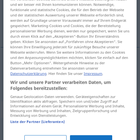
und wir besser mit Ihnen kommunizieren können. Notwendige,
funktionale und statistische Cookies, die für den Betrieb der Webseite
Übersicht aller Übersetzungen
und der statistischen Auswertung unserer Webseite erforderlich sind,
(Für mehr Details die Übersetzung anklicken/antippen)
werden auf Grundlage unserer Vorauswahl immer auf Ihrem Endgerät
gespeichert. Marketing-Cookies und Cookies, die der Bereitstellung
personalisierter Werbung dienen, werden nur gespeichert, wenn Sie uns
быть в форме
durch einen Klick auf den „Akzeptieren“-Button Ihr Einverständnis
geben. Klicken Sie ansonsten auf „Fortfahren ohne Akzeptieren“. Sie
können Ihre Einwilligung jederzeit für zukünftige Besuche unserer
Webseite widerrufen. Wenn Sie weitere Informationen zu den Cookies
und den Anpassungsmöglichkeiten möchten, klicken Sie einfach auf den
Beispiele
Button „Mehr Optionen“. Weitergehende Hinweise zu der
Datenverarbeitung entnehmen Sie ansonsten unserer
fit
sein
Datenschutzerklärung
. Hier finden Sie unser
Impressum
.
быть в форме
Wir und unsere Partner verarbeiten Daten, um
Folgendes bereitzustellen:
Genaue Geolocation-Daten verwenden. Geräteeigenschaften zur
Identifikation aktiv abfragen. Speichern von und/oder Zugriff auf
Informationen auf einem Gerät. Personalisierte Werbung und Inhalte,
Synonyme für "fit"
Messung von Werbung und Inhalten, Zielgruppenforschung und
Entwicklung von Dienstleistungen.
Liste der Partner (Lieferanten)
firm
,
sicher
,
versiert
,
sattelfest
,
routiniert