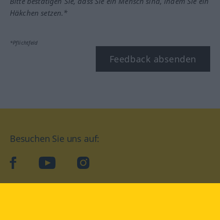
Bitte bestätigen Sie, dass Sie ein Mensch sind, indem Sie ein
Häkchen setzen.*
*Pflichtfeld
Feedback absenden
Besuchen Sie uns auf:
facebook
YouTube
Instagram
Langenscheidt