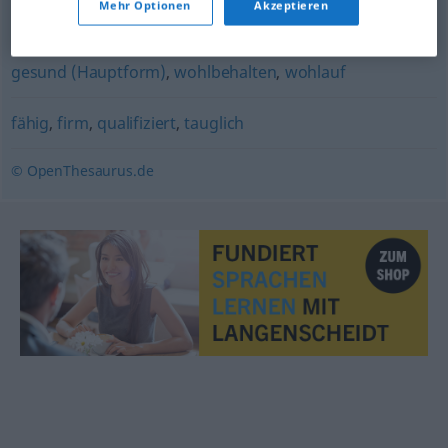
Mehr Optionen
Akzeptieren
sportlich
,
athletisch
,
durchtrainiert
gesund (Hauptform)
,
wohlbehalten
,
wohlauf
fähig
,
firm
,
qualifiziert
,
tauglich
© OpenThesaurus.de