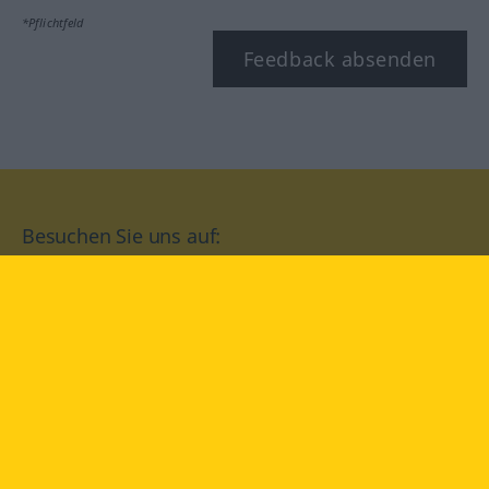
*Pflichtfeld
Feedback absenden
Besuchen Sie uns auf:
facebook
YouTube
Instagram
Langenscheidt
NUTZUNGSBEDINGUNGEN