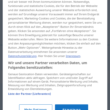
und wir besser mit Ihnen kommunizieren können. Notwendige,
funktionale und statistische Cookies, die für den Betrieb der Webseite
durchtrainiert
und der statistischen Auswertung unserer Webseite erforderlich sind,
werden auf Grundlage unserer Vorauswahl immer auf Ihrem Endgerät
Übersicht aller Übersetzungen
gespeichert. Marketing-Cookies und Cookies, die der Bereitstellung
(Für mehr Details die Übersetzung anklicken/antippen)
personalisierter Werbung dienen, werden nur gespeichert, wenn Sie uns
durch einen Klick auf den „Akzeptieren“-Button Ihr Einverständnis
geben. Klicken Sie ansonsten auf „Fortfahren ohne Akzeptieren“. Sie
натренирован\ный
können Ihre Einwilligung jederzeit für zukünftige Besuche unserer
Webseite widerrufen. Wenn Sie weitere Informationen zu den Cookies
und den Anpassungsmöglichkeiten möchten, klicken Sie einfach auf den
Button „Mehr Optionen“. Weitergehende Hinweise zu der
Datenverarbeitung entnehmen Sie ansonsten unserer
Datenschutzerklärung
. Hier finden Sie unser
Impressum
.
натренирован\ный
durchtrainiert
Wir und unsere Partner verarbeiten Daten, um
Folgendes bereitzustellen:
Genaue Geolocation-Daten verwenden. Geräteeigenschaften zur
Synonyme für "durchtrainiert"
Identifikation aktiv abfragen. Speichern von und/oder Zugriff auf
Informationen auf einem Gerät. Personalisierte Werbung und Inhalte,
Messung von Werbung und Inhalten, Zielgruppenforschung und
Entwicklung von Dienstleistungen.
sportlich
,
athletisch
,
(körperlich) fit
Liste der Partner (Lieferanten)
topfit
,
athletisch
Mehr Optionen
Akzeptieren