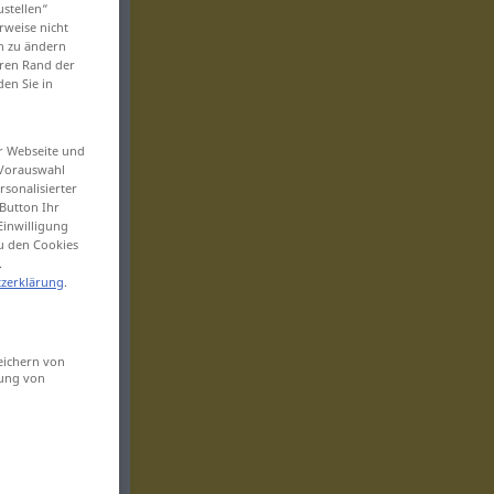
ustellen“
rweise nicht
en zu ändern
eren Rand der
den Sie in
er Webseite und
 Vorauswahl
sonalisierter
Button Ihr
Einwilligung
zu den Cookies
.
zerklärung
.
eichern von
sung von