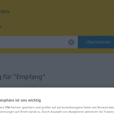
HMEN
Übersetzen
g für "Empfang"
ng
atsphäre ist uns wichtig
sere
716
-Partner speichern und greifen auf personenbezogene Daten wie Browserdat
Kennungen auf Ihrem Gerät zu. Durch Auswahl von Akzeptieren aktivieren Sie Trackin