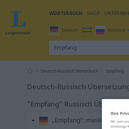
WÖRTERBUCH
SHOP
UNTERNE
Deutsch
Russisch
Deutsch-Russisch Wörterbuch
Empfang
Deutsch-Russisch Übersetzun
"Empfang" Russisch Übersetzu
Ihre Priv
„Empfang“
: maskulin
Wir und un
eindeutige 