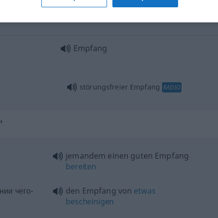
in Empfang
nehmen
Empfang
störungsfreier Empfang
RADIO
"
jemandem einen guten Empfang
bereiten
нии чего-
den Empfang von
etwas
bescheinigen