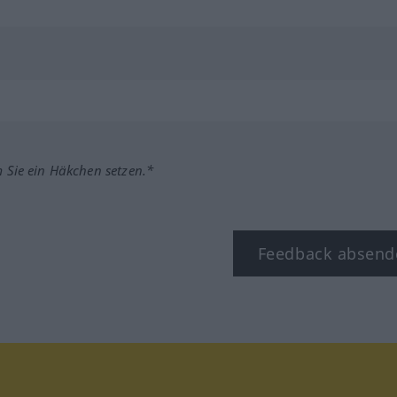
m Sie ein Häkchen setzen.*
Feedback absend