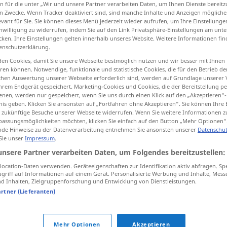
n für die unter „Wir und unsere Partner verarbeiten Daten, um Ihnen Dienste bereitz
n Zwecke. Wenn Tracker deaktiviert sind, sind manche Inhalte und Anzeigen mögliche
evant für Sie. Sie können dieses Menü jederzeit wieder aufrufen, um Ihre Einstellung
inwilligung zu widerrufen, indem Sie auf den Link Privatsphäre-Einstellungen am unt
cken. Ihre Einstellungen gelten innerhalb unseres Website. Weitere Informationen fin
tippen)
enschutzerklärung.
en Cookies, damit Sie unsere Webseite bestmöglich nutzen und wir besser mit Ihnen
приe.м
en können. Notwendige, funktionale und statistische Cookies, die für den Betrieb d
ischen Auswertung unserer Webseite erforderlich sind, werden auf Grundlage unserer
hrem Endgerät gespeichert. Marketing-Cookies und Cookies, die der Bereitstellung per
nen, werden nur gespeichert, wenn Sie uns durch einen Klick auf den „Akzeptieren“-
nis geben. Klicken Sie ansonsten auf „Fortfahren ohne Akzeptieren“. Sie können Ihre 
Empfang
Ware
ür zukünftige Besuche unserer Webseite widerrufen. Wenn Sie weitere Informationen 
assungsmöglichkeiten möchten, klicken Sie einfach auf den Button „Mehr Optionen“
de Hinweise zu der Datenverarbeitung entnehmen Sie ansonsten unserer
Datenschut
 Sie unser
Impressum
.
unsere Partner verarbeiten Daten, um Folgendes bereitzustellen:
Empfang
Gäste
ocation-Daten verwenden. Geräteeigenschaften zur Identifikation aktiv abfragen. Sp
griff auf Informationen auf einem Gerät. Personalisierte Werbung und Inhalte, Mes
 Inhalten, Zielgruppenforschung und Entwicklung von Dienstleistungen.
artner (Lieferanten)
einen Empfang
bereiten
Mehr Optionen
Akzeptieren