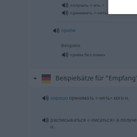
получать <-ить >
принимать <-нять>
приём
Beispiele
приём без помех
Beispielsätze für "Empfang
хорошо
принимать <-нять> кого-н.
расписываться <-писаться> в получе
н.