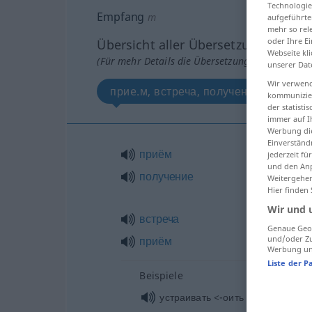
Technologie
Empfang
m
aufgeführte
mehr so rel
oder Ihre E
Übersicht aller Übersetzungen
Webseite kli
(Für mehr Details die Übersetzung anklicken/an
unserer Dat
Wir verwend
приe.м, встреча, получение, приe.м
kommunizier
der statist
immer auf I
Werbung die
Einverständ
приём
jederzeit f
und den Anp
получение
Weitergehen
Hier finden
Wir und 
встреча
Genaue Geol
приём
und/oder Zu
Werbung und
Liste der P
Beispiele
устраивать <-оить > приём