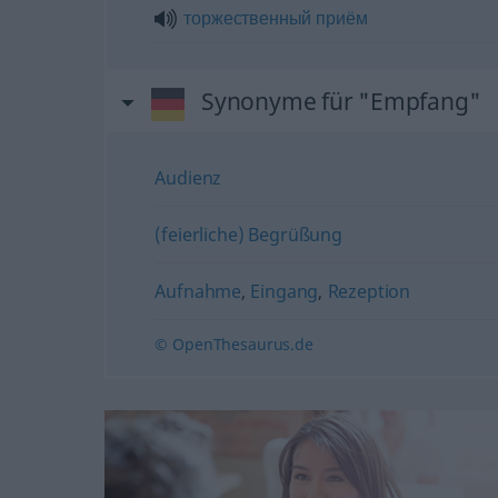
торжественный
приём
Synonyme für "Empfang"
Audienz
(feierliche) Begrüßung
Aufnahme
,
Eingang
,
Rezeption
© OpenThesaurus.de