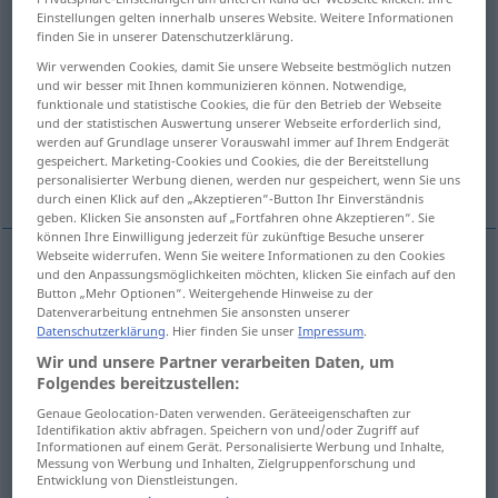
Einstellungen gelten innerhalb unseres Website. Weitere Informationen
finden Sie in unserer Datenschutzerklärung.
Übersicht aller Übersetzungen
(Für mehr Details die Übersetzung anklicken/antippen)
Wir verwenden Cookies, damit Sie unsere Webseite bestmöglich nutzen
und wir besser mit Ihnen kommunizieren können. Notwendige,
funktionale und statistische Cookies, die für den Betrieb der Webseite
слеп\ой, ослеплe.нный
тускл\ый
und der statistischen Auswertung unserer Webseite erforderlich sind,
werden auf Grundlage unserer Vorauswahl immer auf Ihrem Endgerät
gespeichert. Marketing-Cookies und Cookies, die der Bereitstellung
ложный
холостой, глухой
personalisierter Werbung dienen, werden nur gespeichert, wenn Sie uns
durch einen Klick auf den „Akzeptieren“-Button Ihr Einverständnis
geben. Klicken Sie ansonsten auf „Fortfahren ohne Akzeptieren“. Sie
können Ihre Einwilligung jederzeit für zukünftige Besuche unserer
Webseite widerrufen. Wenn Sie weitere Informationen zu den Cookies
und den Anpassungsmöglichkeiten möchten, klicken Sie einfach auf den
слеп\ой
,
-а
слепой
blind
nicht sehend
FIG
Button „Mehr Optionen“. Weitergehende Hinweise zu der
Datenverarbeitung entnehmen Sie ansonsten unserer
Datenschutzerklärung
. Hier finden Sie unser
Impressum
.
ослеплённый
,
-ён, -ена
blind
nicht sehend
Wir und unsere Partner verarbeiten Daten, um
Folgendes bereitzustellen:
Genaue Geolocation-Daten verwenden. Geräteeigenschaften zur
Identifikation aktiv abfragen. Speichern von und/oder Zugriff auf
Informationen auf einem Gerät. Personalisierte Werbung und Inhalte,
тускл\ый
, -а
blind
Glas
Messung von Werbung und Inhalten, Zielgruppenforschung und
Entwicklung von Dienstleistungen.