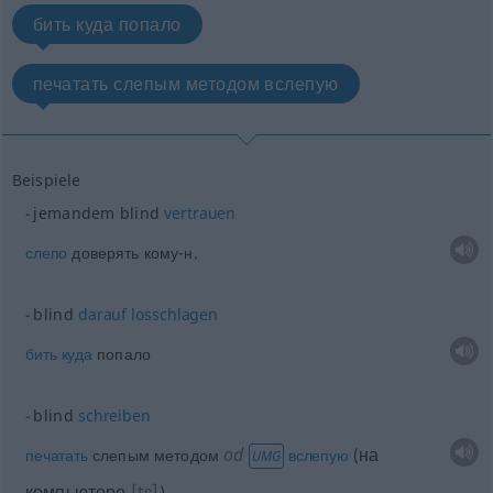
бить куда попало
печатать слепым методом вслепую
Beispiele
jemandem blind
vertrauen
слепо
доверять кому-н.
blind
darauf
losschlagen
бить
куда
попало
blind
schreiben
od
на
печатать
слепым методом
вслепую
(
UMG
компьютере
[tɛ]
)