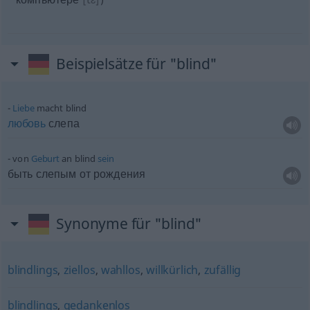
Beispielsätze für "blind"
Liebe
macht blind
любовь
слепа
von
Geburt
an blind
sein
быть слепым от рождения
Synonyme für "blind"
blindlings
,
ziellos
,
wahllos
,
willkürlich
,
zufällig
blindlings
,
gedankenlos