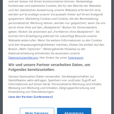
und wir besser mit Ihnen kommunizieren können. Notwendige,
funktionale und statistische Cookies, die für den Betrieb der Webseite
Übersicht aller Übersetzungen
und der statistischen Auswertung unserer Webseite erforderlich sind,
werden auf Grundlage unserer Vorauswahl immer auf Ihrem Endgerät
(Für mehr Details die Übersetzung anklicken/antippen)
gespeichert. Marketing-Cookies und Cookies, die der Bereitstellung
personalisierter Werbung dienen, werden nur gespeichert, wenn Sie uns
прибавлять <-бавить -бавлю>
durch einen Klick auf den „Akzeptieren“-Button Ihr Einverständnis
geben. Klicken Sie ansonsten auf „Fortfahren ohne Akzeptieren“. Sie
können Ihre Einwilligung jederzeit für zukünftige Besuche unserer
Webseite widerrufen. Wenn Sie weitere Informationen zu den Cookies
und den Anpassungsmöglichkeiten möchten, klicken Sie einfach auf den
Button „Mehr Optionen“. Weitergehende Hinweise zu der
прибавлять <-бавить -бавлю>
anfügen
Datenverarbeitung entnehmen Sie ansonsten unserer
Datenschutzerklärung
. Hier finden Sie unser
Impressum
.
Wir und unsere Partner verarbeiten Daten, um
Folgendes bereitzustellen:
Synonyme für "anfügen"
Genaue Geolocation-Daten verwenden. Geräteeigenschaften zur
Identifikation aktiv abfragen. Speichern von und/oder Zugriff auf
Informationen auf einem Gerät. Personalisierte Werbung und Inhalte,
Messung von Werbung und Inhalten, Zielgruppenforschung und
anbringen
,
festmachen
,
befestigen
,
montieren
Entwicklung von Dienstleistungen.
Liste der Partner (Lieferanten)
stecken
,
befestigen
,
anhängen
Mehr Optionen
Akzeptieren
© OpenThesaurus.de