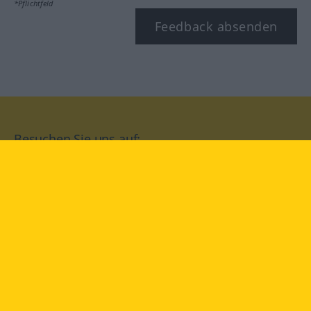
*Pflichtfeld
Feedback absenden
Besuchen Sie uns auf:
facebook
YouTube
Instagram
Langenscheidt
NUTZUNGSBEDINGUNGEN