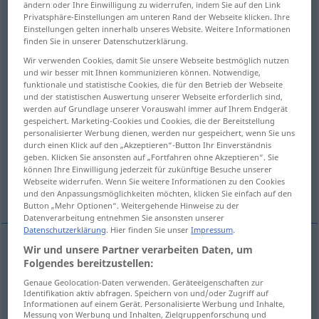
ändern oder Ihre Einwilligung zu widerrufen, indem Sie auf den Link
Privatsphäre-Einstellungen am unteren Rand der Webseite klicken. Ihre
Übersicht aller Übersetzungen
Einstellungen gelten innerhalb unseres Website. Weitere Informationen
finden Sie in unserer Datenschutzerklärung.
(Für mehr Details die Übersetzung anklicken/antippen)
Wir verwenden Cookies, damit Sie unsere Webseite bestmöglich nutzen
und wir besser mit Ihnen kommunizieren können. Notwendige,
ставить
снимать <снять> с
funktionale und statistische Cookies, die für den Betrieb der Webseite
und der statistischen Auswertung unserer Webseite erforderlich sind,
werden auf Grundlage unserer Vorauswahl immer auf Ihrem Endgerät
отстранять <-ить >, смещать <-стить, -щу>
gespeichert. Marketing-Cookies und Cookies, die der Bereitstellung
personalisierter Werbung dienen, werden nur gespeichert, wenn Sie uns
durch einen Klick auf den „Akzeptieren“-Button Ihr Einverständnis
высаживать <высадить, -жу>
geben. Klicken Sie ansonsten auf „Fortfahren ohne Akzeptieren“. Sie
können Ihre Einwilligung jederzeit für zukünftige Besuche unserer
Webseite widerrufen. Wenn Sie weitere Informationen zu den Cookies
сбывать <-быть>
und den Anpassungsmöglichkeiten möchten, klicken Sie einfach auf den
Button „Mehr Optionen“. Weitergehende Hinweise zu der
Datenverarbeitung entnehmen Sie ansonsten unserer
Datenschutzerklärung
. Hier finden Sie unser
Impressum
.
Wir und unsere Partner verarbeiten Daten, um
ставить
, -лю <по-> на землю
absetzen
auf dem
Folgendes bereitzustellen:
Genaue Geolocation-Daten verwenden. Geräteeigenschaften zur
Boden
Identifikation aktiv abfragen. Speichern von und/oder Zugriff auf
Informationen auf einem Gerät. Personalisierte Werbung und Inhalte,
Messung von Werbung und Inhalten, Zielgruppenforschung und