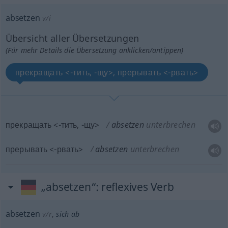
absetzen
v/i
Übersicht aller Übersetzungen
(Für mehr Details die Übersetzung anklicken/antippen)
прекращать <-тить, -щу>, прерывать <-рвать>
прекращать <-тить, -щу>
absetzen
unterbrechen
прерывать <-рвать>
absetzen
unterbrechen
„absetzen“
: reflexives Verb
absetzen
v/r
,
sich ab