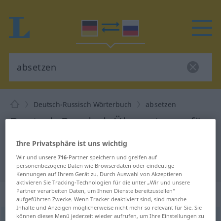
Deutsch-Russisch Wörterbuch
absetzen
Deutsch-Russisch Übersetzung für
"absetzen"
Ihre Privatsphäre ist uns wichtig
Wir und unsere
716
-Partner speichern und greifen auf
"absetzen" Russisch Übersetzung
personenbezogene Daten wie Browserdaten oder eindeutige
Kennungen auf Ihrem Gerät zu. Durch Auswahl von Akzeptieren
aktivieren Sie Tracking-Technologien für die unter „Wir und unsere
Partner verarbeiten Daten, um Ihnen Dienste bereitzustellen“
„absetzen“
: transitives Verb
aufgeführten Zwecke. Wenn Tracker deaktiviert sind, sind manche
Inhalte und Anzeigen möglicherweise nicht mehr so relevant für Sie. Sie
können dieses Menü jederzeit wieder aufrufen, um Ihre Einstellungen zu
absetzen
v/t