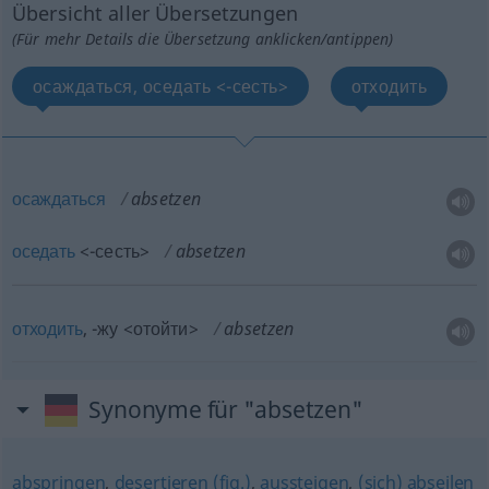
Übersicht aller Übersetzungen
(Für mehr Details die Übersetzung anklicken/antippen)
осаждаться, оседать <-сесть>
отходить
осаждаться
absetzen
оседать
<-сесть>
absetzen
отходить
, -жу <отойти>
absetzen
Synonyme für "absetzen"
abspringen
,
desertieren (fig.)
,
aussteigen
,
(sich) abseilen