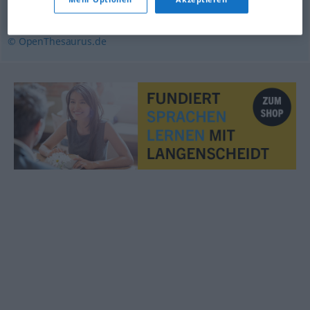
(ugs., jugendsprachlich)
© OpenThesaurus.de