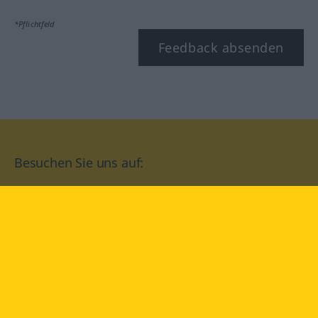
*Pflichtfeld
Feedback absenden
Besuchen Sie uns auf:
facebook
YouTube
Instagram
Langenscheidt