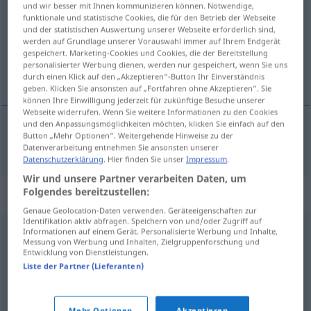
und wir besser mit Ihnen kommunizieren können. Notwendige,
funktionale und statistische Cookies, die für den Betrieb der Webseite
Übersicht aller Übersetzungen
und der statistischen Auswertung unserer Webseite erforderlich sind,
werden auf Grundlage unserer Vorauswahl immer auf Ihrem Endgerät
(Für mehr Details die Übersetzung anklicken/antippen)
gespeichert. Marketing-Cookies und Cookies, die der Bereitstellung
personalisierter Werbung dienen, werden nur gespeichert, wenn Sie uns
pe deplin
durch einen Klick auf den „Akzeptieren“-Button Ihr Einverständnis
geben. Klicken Sie ansonsten auf „Fortfahren ohne Akzeptieren“. Sie
können Ihre Einwilligung jederzeit für zukünftige Besuche unserer
Webseite widerrufen. Wenn Sie weitere Informationen zu den Cookies
und den Anpassungsmöglichkeiten möchten, klicken Sie einfach auf den
Button „Mehr Optionen“. Weitergehende Hinweise zu der
pe
deplin
vollends
Datenverarbeitung entnehmen Sie ansonsten unserer
Datenschutzerklärung
. Hier finden Sie unser
Impressum
.
Wir und unsere Partner verarbeiten Daten, um
Folgendes bereitzustellen:
Synonyme für "vollends"
Genaue Geolocation-Daten verwenden. Geräteeigenschaften zur
Identifikation aktiv abfragen. Speichern von und/oder Zugriff auf
Informationen auf einem Gerät. Personalisierte Werbung und Inhalte,
ganz
,
vollständig
,
restlos
Messung von Werbung und Inhalten, Zielgruppenforschung und
Entwicklung von Dienstleistungen.
Liste der Partner (Lieferanten)
absolut
,
ganz
,
richtig
,
vollkommen
,
hundertprozentig
,
total
,
vollständig
,
völlig
,
herzlich (ugs., emotional)
,
voll
Mehr Optionen
Akzeptieren