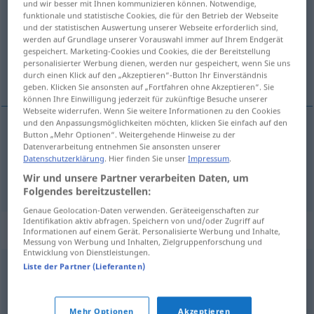
und wir besser mit Ihnen kommunizieren können. Notwendige,
funktionale und statistische Cookies, die für den Betrieb der Webseite
Übersicht aller Übersetzungen
und der statistischen Auswertung unserer Webseite erforderlich sind,
werden auf Grundlage unserer Vorauswahl immer auf Ihrem Endgerät
(Für mehr Details die Übersetzung anklicken/antippen)
gespeichert. Marketing-Cookies und Cookies, die der Bereitstellung
personalisierter Werbung dienen, werden nur gespeichert, wenn Sie uns
vollkommen, völlig
durch einen Klick auf den „Akzeptieren“-Button Ihr Einverständnis
geben. Klicken Sie ansonsten auf „Fortfahren ohne Akzeptieren“. Sie
können Ihre Einwilligung jederzeit für zukünftige Besuche unserer
Webseite widerrufen. Wenn Sie weitere Informationen zu den Cookies
und den Anpassungsmöglichkeiten möchten, klicken Sie einfach auf den
Button „Mehr Optionen“. Weitergehende Hinweise zu der
vollkommen
deplin
Datenverarbeitung entnehmen Sie ansonsten unserer
Datenschutzerklärung
. Hier finden Sie unser
Impressum
.
völlig
deplin
Wir und unsere Partner verarbeiten Daten, um
Folgendes bereitzustellen:
Genaue Geolocation-Daten verwenden. Geräteeigenschaften zur
Identifikation aktiv abfragen. Speichern von und/oder Zugriff auf
Synonyme für "deplin"
Informationen auf einem Gerät. Personalisierte Werbung und Inhalte,
Messung von Werbung und Inhalten, Zielgruppenforschung und
Entwicklung von Dienstleistungen.
Liste der Partner (Lieferanten)
total
,
absolut
,
complet
,
integral
,
întreg
,
nemărginit
© LibreOffice
Mehr Optionen
Akzeptieren