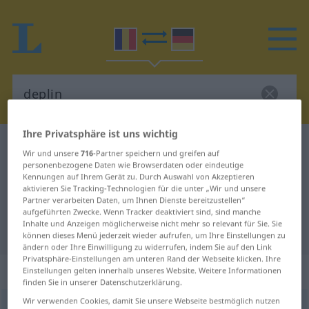
Ihre Privatsphäre ist uns wichtig
Rumänisch-Deutsch Wörterbuch
deplin
Wir und unsere
716
-Partner speichern und greifen auf
Rumänisch-Deutsch Übersetzung
personenbezogene Daten wie Browserdaten oder eindeutige
Kennungen auf Ihrem Gerät zu. Durch Auswahl von Akzeptieren
für "deplin"
aktivieren Sie Tracking-Technologien für die unter „Wir und unsere
Partner verarbeiten Daten, um Ihnen Dienste bereitzustellen“
aufgeführten Zwecke. Wenn Tracker deaktiviert sind, sind manche
Inhalte und Anzeigen möglicherweise nicht mehr so relevant für Sie. Sie
"deplin" Deutsch Übersetzung
können dieses Menü jederzeit wieder aufrufen, um Ihre Einstellungen zu
ändern oder Ihre Einwilligung zu widerrufen, indem Sie auf den Link
Privatsphäre-Einstellungen am unteren Rand der Webseite klicken. Ihre
„deplin“
: adjectiv
Einstellungen gelten innerhalb unseres Website. Weitere Informationen
finden Sie in unserer Datenschutzerklärung.
Wir verwenden Cookies, damit Sie unsere Webseite bestmöglich nutzen
deplin
adj