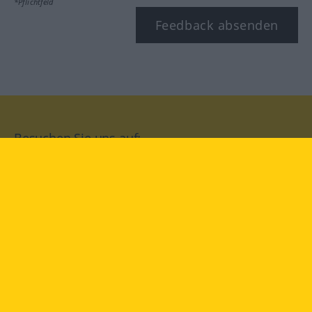
*Pflichtfeld
Feedback absenden
Besuchen Sie uns auf:
facebook
YouTube
Instagram
Langenscheidt
NUTZUNGSBEDINGUNGEN