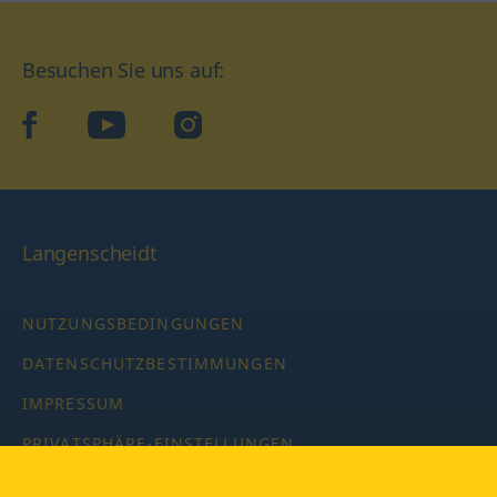
Besuchen Sie uns auf:
facebook
YouTube
Instagram
Langenscheidt
NUTZUNGSBEDINGUNGEN
DATENSCHUTZBESTIMMUNGEN
IMPRESSUM
PRIVATSPHÄRE-EINSTELLUNGEN
LATEINWÖRTERBUCH MIT CODE