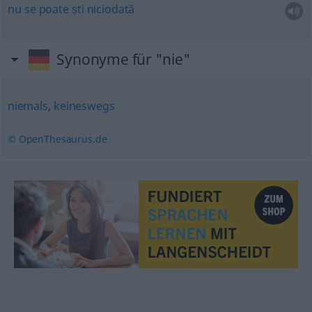
nu
se
poate
ști
niciodată
Synonyme für "nie"
niemals
,
keineswegs
© OpenThesaurus.de