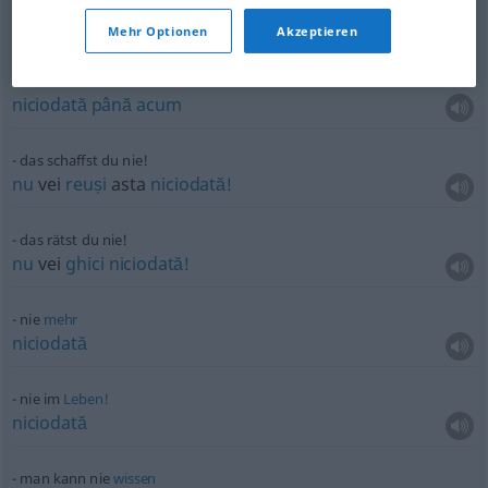
nie
zuvor
niciodată
până
acum
Mehr Optionen
Akzeptieren
noch nie
niciodată
până
acum
das schaffst du nie!
nu
vei
reuși
asta
niciodată!
das rätst du nie!
nu
vei
ghici
niciodată!
nie
mehr
niciodată
nie im
Leben!
niciodată
man kann nie
wissen