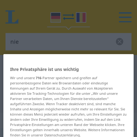
Deutsch-Rumänisch Wörterbuch
nie
Ihre Privatsphäre ist uns wichtig
Deutsch-Rumänisch Übersetzung
Wir und unsere
716
-Partner speichern und greifen auf
für "nie"
personenbezogene Daten wie Browserdaten oder eindeutige
Kennungen auf Ihrem Gerät zu. Durch Auswahl von Akzeptieren
aktivieren Sie Tracking-Technologien für die unter „Wir und unsere
Partner verarbeiten Daten, um Ihnen Dienste bereitzustellen“
"nie" Rumänisch Übersetzung
aufgeführten Zwecke. Wenn Tracker deaktiviert sind, sind manche
Inhalte und Anzeigen möglicherweise nicht mehr so relevant für Sie. Sie
können dieses Menü jederzeit wieder aufrufen, um Ihre Einstellungen zu
„nie“
: Adverb, Umstandswort
ändern oder Ihre Einwilligung zu widerrufen, indem Sie auf den Link
Privatsphäre-Einstellungen am unteren Rand der Webseite klicken. Ihre
Einstellungen gelten innerhalb unseres Website. Weitere Informationen
finden Sie in unserer Datenschutzerklärung.
nie
adv