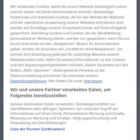
Wir verwenden Cookies, damit Sie unsere Webseite bestmöglich nutzen
Übersicht aller Übersetzungen
und wir besser mit Ihnen kommunizieren können. Notwendige,
funktionale und statistische Cookies, die für den Betrieb der Webseite
(Für mehr Details die Übersetzung anklicken/antippen)
und der statistischen Auswertung unserer Webseite erforderlich sind,
werden auf Grundlage unserer Vorauswahl immer auf Ihrem Endgerät
niciodată
gespeichert. Marketing-Cookies und Cookies, die der Bereitstellung
personalisierter Werbung dienen, werden nur gespeichert, wenn Sie uns
durch einen Klick auf den „Akzeptieren“-Button Ihr Einverständnis
geben. Klicken Sie ansonsten auf „Fortfahren ohne Akzeptieren“. Sie
können Ihre Einwilligung jederzeit für zukünftige Besuche unserer
Webseite widerrufen. Wenn Sie weitere Informationen zu den Cookies
niciodată
nie
und den Anpassungsmöglichkeiten möchten, klicken Sie einfach auf den
Button „Mehr Optionen“. Weitergehende Hinweise zu der
Datenverarbeitung entnehmen Sie ansonsten unserer
Datenschutzerklärung
. Hier finden Sie unser
Impressum
.
Wir und unsere Partner verarbeiten Daten, um
Folgendes bereitzustellen:
Beispielsätze für "nie"
Genaue Geolocation-Daten verwenden. Geräteeigenschaften zur
Identifikation aktiv abfragen. Speichern von und/oder Zugriff auf
Informationen auf einem Gerät. Personalisierte Werbung und Inhalte,
man kann nie
wissen
Messung von Werbung und Inhalten, Zielgruppenforschung und
Entwicklung von Dienstleistungen.
nu
se
știe
niciodată
Liste der Partner (Lieferanten)