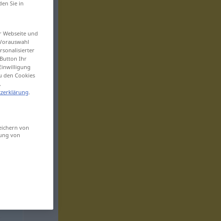
den Sie in
er Webseite und
 Vorauswahl
sonalisierter
Button Ihr
Einwilligung
zu den Cookies
.
zerklärung
.
eichern von
sung von