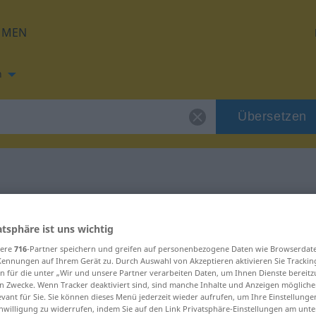
HMEN
h
Übersetzen
ng für "Modul"
atsphäre ist uns wichtig
ng
sere
716
-Partner speichern und greifen auf personenbezogene Daten wie Browserdat
Kennungen auf Ihrem Gerät zu. Durch Auswahl von Akzeptieren aktivieren Sie Trackin
n für die unter „Wir und unsere Partner verarbeiten Daten, um Ihnen Dienste bereitz
n Zwecke. Wenn Tracker deaktiviert sind, sind manche Inhalte und Anzeigen mögliche
evant für Sie. Sie können dieses Menü jederzeit wieder aufrufen, um Ihre Einstellung
inwilligung zu widerrufen, indem Sie auf den Link Privatsphäre-Einstellungen am unt