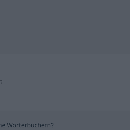
h?
ine Wörterbüchern?