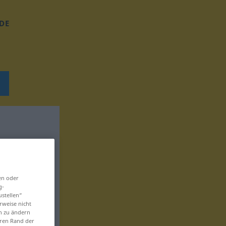
DE
en oder
g-
ustellen“
rweise nicht
en zu ändern
eren Rand der