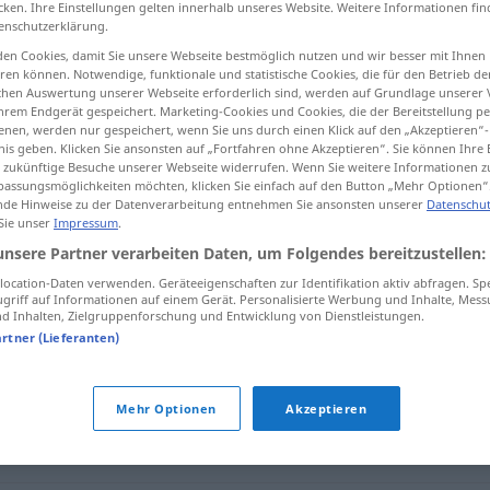
cken. Ihre Einstellungen gelten innerhalb unseres Website. Weitere Informationen fin
enschutzerklärung.
en Cookies, damit Sie unsere Webseite bestmöglich nutzen und wir besser mit Ihnen
en können. Notwendige, funktionale und statistische Cookies, die für den Betrieb d
ischen Auswertung unserer Webseite erforderlich sind, werden auf Grundlage unserer
tippen)
hrem Endgerät gespeichert. Marketing-Cookies und Cookies, die der Bereitstellung per
nen, werden nur gespeichert, wenn Sie uns durch einen Klick auf den „Akzeptieren“-
nis geben. Klicken Sie ansonsten auf „Fortfahren ohne Akzeptieren“. Sie können Ihre 
ür zukünftige Besuche unserer Webseite widerrufen. Wenn Sie weitere Informationen 
assungsmöglichkeiten möchten, klicken Sie einfach auf den Button „Mehr Optionen“
de Hinweise zu der Datenverarbeitung entnehmen Sie ansonsten unserer
Datenschut
 Sie unser
Impressum
.
Modul
IT
TECH
unsere Partner verarbeiten Daten, um Folgendes bereitzustellen:
ocation-Daten verwenden. Geräteeigenschaften zur Identifikation aktiv abfragen. Sp
griff auf Informationen auf einem Gerät. Personalisierte Werbung und Inhalte, Mes
 Inhalten, Zielgruppenforschung und Entwicklung von Dienstleistungen.
artner (Lieferanten)
Mehr Optionen
Akzeptieren
nte