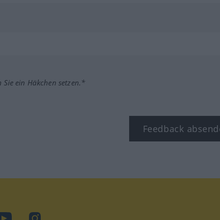
m Sie ein Häkchen setzen.*
Feedback absend
ook
YouTube
Instagram